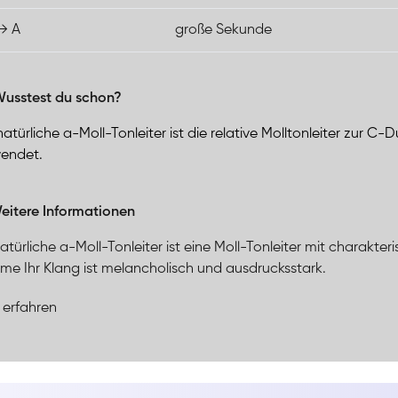
→ A
große Sekunde
usstest du schon?
natürliche a-Moll-Tonleiter ist die relative Molltonleiter zur C-
endet.
eitere Informationen
atürliche a-Moll-Tonleiter ist eine Moll-Tonleiter mit charakteri
me Ihr Klang ist melancholisch und ausdrucksstark.
 erfahren
atürliche a-Moll-Tonleiter, bestehend aus den Tönen A, H, C, D,
farbe aus, die durch die kleine Terz (C) und die kleine Septime 
akkorde und ermöglicht die Verwendung von Subdominanten