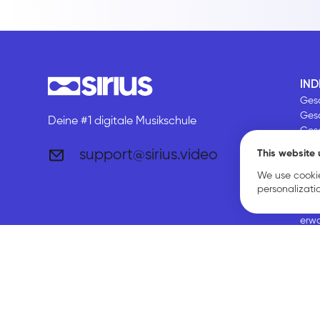
IND
Gesa
Ges
Deine #1 digitale Musikschule
Ges
Onli
support@sirius.video
This website 
Gesa
We use cookie
Gesa
personalizati
erw
Gesa
erw
Gesa
Pop 
Klas
Roc