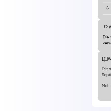
G 
W
Die 
verw
W
Die n
Septi
Mehr
Die n
Klang
Moll