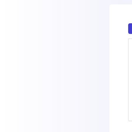
Prog
unve