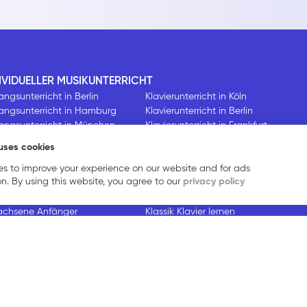
IVIDUELLER MUSIKUNTERRICHT
ngsunterricht in Berlin
Klavierunterricht in Köln
angsunterricht in Hamburg
Klavierunterricht in Berlin
angsunterricht in München
Klavierunterricht in Frankfurt
ne Gesangsunterricht
Online Klavierunterricht
uses cookies
ngsunterricht für Anfänger
Klavierunterricht für Anfänger
s to improve your experience on our website and for ads
ngsunterricht für
Klavierunterricht für erwachsene
on. By using this website, you agree to our
privacy policy
achsene Anfänger
Anfänger
ngsunterricht für
Klavierunterricht für Kinder
achsene Anfänger
Klassik Klavier lernen
ngsunterricht für Kinder
Jazz Klavier lernen
singen lernen
Pop Klavier lernen
sik gesang lernen
k gesang lernen