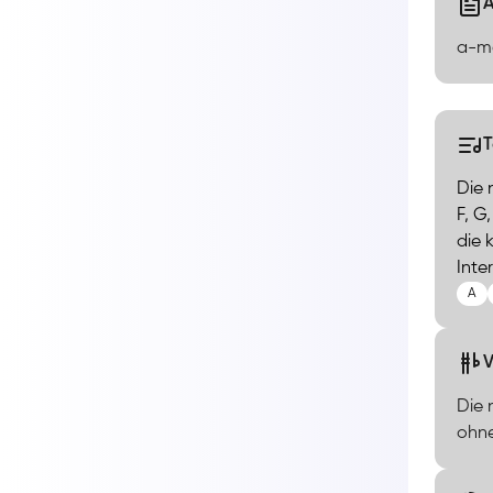
A
a-mo
Die 
F, G
die 
Inte
A
V
Die 
ohne