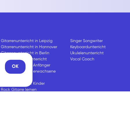
Gitarrenunterricht in Leipzig
Singer Songwriter
Gitarrenunterricht in Hannover
Keyboardunterricht
Gitarrenunterricht in Berlin
Ukulelenunterricht
Online Gitarrenunterricht
Vocal Coach
Gitarre lernen für Anfänger
OK
Gitarre lernen für erwachsene
Anfänger
Gitarre lernen für Kinder
Rock Gitarre lernen
Blues Gitarre lernen
Klassische Gitarre lernen