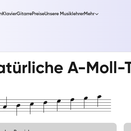
n
Klavier
Gitarre
Preise
Unsere Musiklehrer
Mehr
türliche A-Moll-T