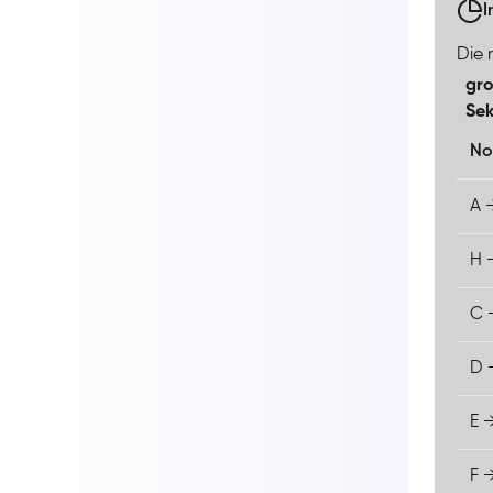
I
Die n
gro
Se
No
A 
H 
C 
D 
E 
F 