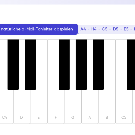
ressionen führt. Ihre Struktur fördert modale Improvisationen
rzichtbaren Element in der zeitgenössischen Musik macht.
A4 - H4 - C5 - D5 - E5 - 
natürliche a-Moll-Tonleiter
abspielen
C4
D
E
F
G
A
B
C5