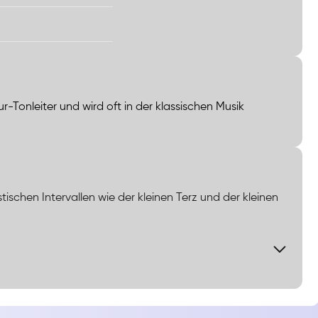
Dur-Tonleiter und wird oft in der klassischen Musik
stischen Intervallen wie der kleinen Terz und der kleinen
 E, F, G, zeichnet sich durch ihre melancholische
(G) geprägt ist. Harmonisch fungiert sie als Basis für
 und Dominanten, was zu spannungsgeladenen