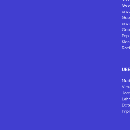
Gesa
erw
Gesa
erw
Gesa
Pop 
Klas
Roc
ÜBE
Musi
Virt
Job
Leh
Dat
Imp