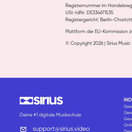
Registernummer im Handelsreg
USt-IdNr: DE334671535
Registergericht: Berlin-Charl
Plattform der EU-Kommission z
© Copyright 2026 | Sirius Mu
IND
Gesa
Ges
Deine #1 digitale Musikschule
Ges
Onli
support@sirius.video
Gesa