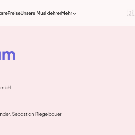
🇩
arre
Preise
Unsere Musiklehrer
Mehr
um
 GmbH
ander, Sebastian Riegelbauer