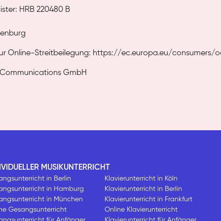
ister: HRB 220480 B
ottenburg
ur Online-Streitbeilegung: https://ec.europa.eu/consumers/
sic Communications GmbH
IVIDUELLER MUSIKUNTERRICHT
ngsunterricht in Berlin
Klavierunterricht in Köln
angsunterricht in Hamburg
Klavierunterricht in Berlin
angsunterricht in München
Klavierunterricht in Frankfurt
ne Gesangsunterricht
Online Klavierunterricht
ngsunterricht für Anfänger
Klavierunterricht für Anfänger