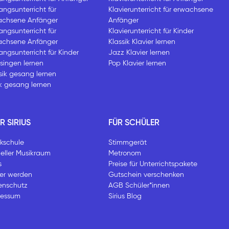
ngsunterricht für
Klavierunterricht für erwachsene
achsene Anfänger
Anfänger
ngsunterricht für
Klavierunterricht für Kinder
achsene Anfänger
Klassik Klavier lernen
ngsunterricht für Kinder
Jazz Klavier lernen
singen lernen
Pop Klavier lernen
sik gesang lernen
k gesang lernen
R SIRIUS
FÜR SCHÜLER
kschule
Stimmgerät
ueller Musikraum
Metronom
s
Preise für Unterrichtspakete
rer werden
Gutschein verschenken
enschutz
AGB Schüler*innen
ressum
Sirius Blog