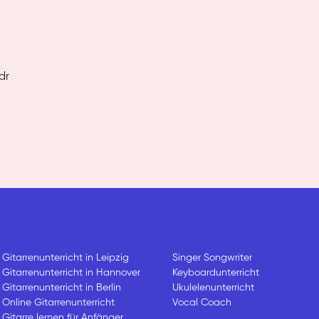
odr
Gitarrenunterricht in Leipzig
Singer Songwriter
Gitarrenunterricht in Hannover
Keyboardunterricht
Gitarrenunterricht in Berlin
Ukulelenunterricht
Online Gitarrenunterricht
Vocal Coach
Gitarre lernen für Anfänger