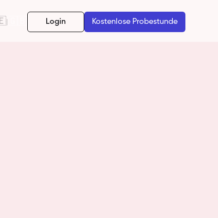
🇪
🇬🇧
Login
Kostenlose Probestunde
|