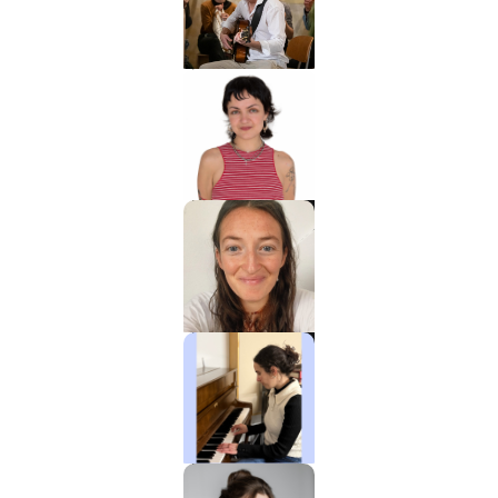
Gur
Gitarre
Charlotte
Klavier / Piano /
Flügel
Tali
Klavier / Piano /
Flügel
Ela