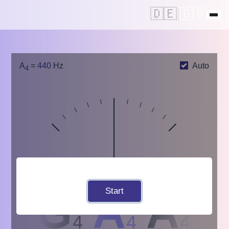
🇩🇪
|
🇬🇧