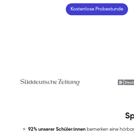
Kostenlose Probestunde
Sp
⭐
️
92% unserer Schüler:innen
bemerken eine hörba