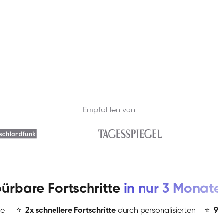
Empfohlen von
ürbare Fortschritte
in nur 3 Monat
re
⭐
️
2x schnellere Fortschritte
durch personalisierten
⭐
️
9