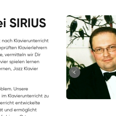
ei SIRIUS
 nach Klavierunterricht
eprüften Klavierlehrern
 vermitteln wir Dir
vier spielen lernen
ernen, Jazz Klavier
roblem. Unsere
l im Klavierunterricht zu
terricht entwickelte
Juri
ät und ermöglicht
Klavier / Piano / Flügel
Tim