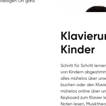
Klavier / Piano / Flügel
Ivan
eliebigen Ort ganz
Klavier / Piano / Flügel
Benjamin
Klavier / Piano / Flügel
Klavierun
Kinder
Schritt für Schritt lern
von Kindern abgestimmt
alles mühelos über uns
Charlotte
buchen oder den Klavier
Klavier / Piano / Flügel
mühelos online über un
Keyboard zum Klavier le
Noten lesen, Musiktheor