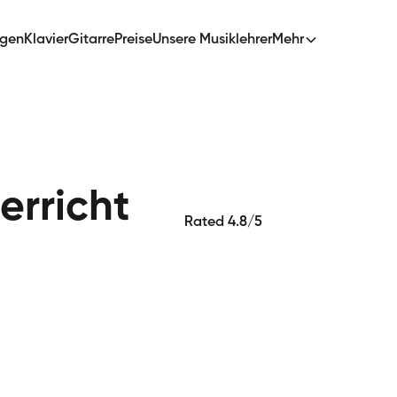
ngen
Klavier
Gitarre
Preise
Unsere Musiklehrer
Mehr
erricht
Rated 4.8/5