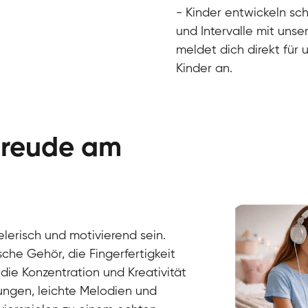
- Kinder entwickeln sch
und Intervalle mit unse
meldet dich direkt für 
Kinder an.
 Freude am
Danai
Klavier / Piano / Flügel
Friedemann
Klavier / Piano / Flügel
Helen
Klavier / Piano / Flügel
Jan
ielerisch und motivierend sein.
Klavier / Piano / Flügel
Juliane
Klavier / Piano / Flügel
Olli
sche Gehör, die Fingerfertigkeit
Klavier / Piano / Flügel
Peter
die Konzentration und Kreativität
Klavier / Piano / Flügel
ngen, leichte Melodien und