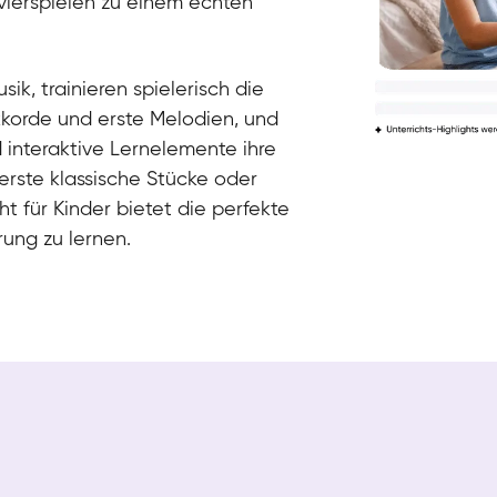
vierspielen zu einem echten
sik, trainieren spielerisch die
kkorde und erste Melodien, und
 interaktive Lernelemente ihre
 erste klassische Stücke oder
t für Kinder bietet die perfekte
ung zu lernen.
Tali
Klavier / Piano / Flügel
Iaroslav
Klavier / Piano / Flügel
Hannes
Klavier / Piano / Flügel
Mariia
Klavier / Piano / Flügel