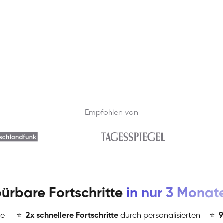
Empfohlen von
ürbare Fortschritte
in nur 3 Monat
re
⭐
️
2x schnellere Fortschritte
durch personalisierten
⭐
️
9