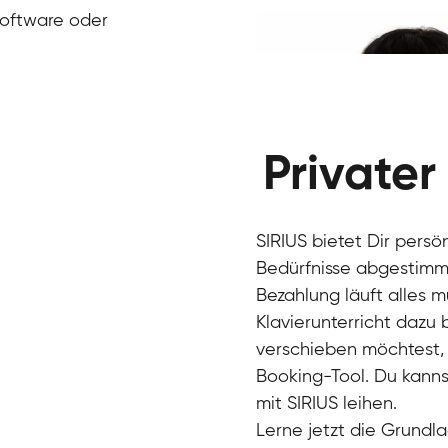
Klavier / Piano / Flügel
Ivan
Software oder
Klavier / Piano / Flügel
Benjamin
Klavier / Piano / Flügel
Privater
SIRIUS bietet Dir persö
Bedürfnisse abgestimmt
Bezahlung läuft alles 
Klavierunterricht dazu
verschieben möchtest, 
Charlotte
Booking-Tool. Du kanns
Klavier / Piano / Flügel
mit SIRIUS leihen.
Lerne jetzt die Grundla