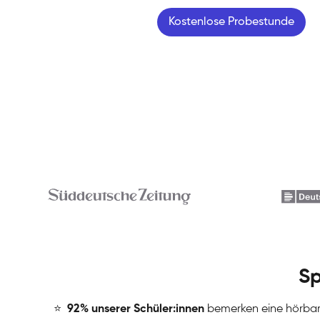
Kostenlose Probestunde
Sp
⭐
️
92% unserer Schüler:innen
bemerken eine hörba