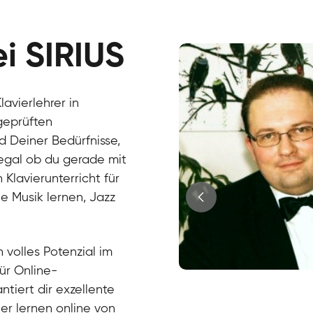
ei SIRIUS
avierlehrer in
geprüften
 Deiner Bedürfnisse,
, egal ob du gerade mit
Klavierunterricht für
e Musik lernen, Jazz
?
 volles Potenzial im
für Online-
Juri
ntiert dir exzellente
Klavier / Piano / Flügel
Tim
ier lernen online von