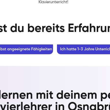
Klavierunterricht!
t du bereits Erfahr
lbst angeeignete Fähigkeiten
Ich hatte 1-3 Jahre Unterric
 lernen mit deinem p
vierlehrer in Osnab