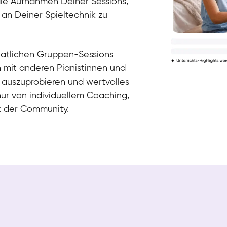
die Aufnahmen Deiner Sessions,
 an Deiner Spieltechnik zu
natlichen Gruppen-Sessions
h mit anderen Pianistinnen und
 auszuprobieren und wertvolles
nur von individuellem Coaching,
k der Community.
Tali
Klavier / Piano / Flügel
Iaroslav
Klavier / Piano / Flügel
Hannes
Klavier / Piano / Flügel
Mariia
Klavier / Piano / Flügel