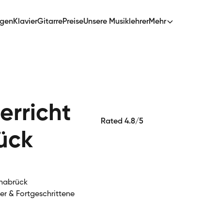
ngen
Klavier
Gitarre
Preise
Unsere Musiklehrer
Mehr
erricht
Rated 4.8/5
ück
snabrück
ger & Fortgeschrittene