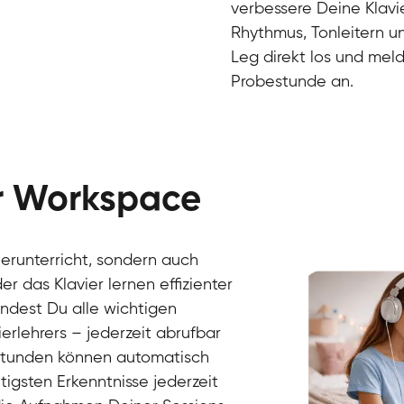
verbessere Deine Klavie
Rhythmus, Tonleitern un
Leg direkt los und meld
Probestunde an.
er Workspace
Danai
Klavier / Piano / Flügel
Friedemann
vierunterricht, sondern auch
Klavier / Piano / Flügel
Helen
r das Klavier lernen effizienter
Klavier / Piano / Flügel
Jan
findest Du alle wichtigen
Klavier / Piano / Flügel
Juliane
erlehrers – jederzeit abrufbar
Klavier / Piano / Flügel
Olli
Klavier / Piano / Flügel
Peter
rstunden können automatisch
Klavier / Piano / Flügel
gsten Erkenntnisse jederzeit