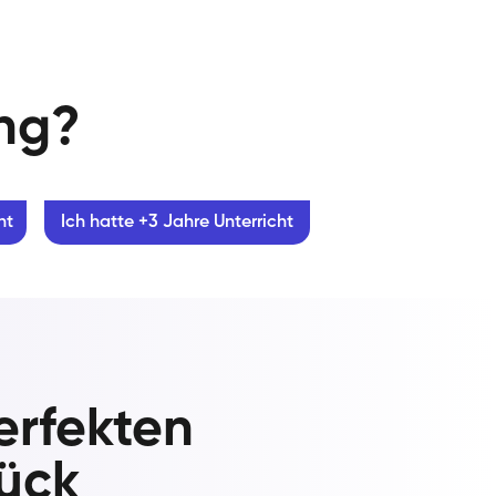
ung?
ht
Ich hatte +3 Jahre Unterricht
erfekten
rück