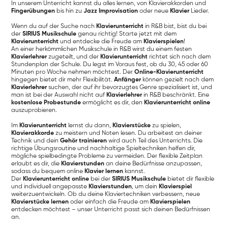
In unserem Unterricht kannst du alles lernen, von Klavierakkorden und
Fingerübungen
bis hin zu
Jazz Improvisation
oder neue
Klavier
Lieder.
Wenn du auf der Suche nach
Klavierunterricht
in R&B bist, bist du bei
der
SIRIUS Musikschule
genau richtig! Starte jetzt mit dem
Klavierunterricht
und entdecke die Freude am
Klavierspielen
!
An einer herkömmlichen Musikschule in R&B wirst du einem festen
Klavierlehrer
zugeteilt, und der
Klavierunterricht
richtet sich nach dem
Stundenplan der Schule. Du legst im Voraus fest, ob du 30, 45 oder 60
Minuten pro Woche nehmen möchtest. Der
Online-Klavierunterricht
hingegen bietet dir mehr Flexibilität.
Anfänger
können gezielt nach dem
Klavierlehrer
suchen, der auf ihr bevorzugtes Genre spezialisiert ist, und
man ist bei der Auswahl nicht auf
Klavierlehrer
in R&B beschränkt. Eine
kostenlose Probestunde
ermöglicht es dir, den
Klavierunterricht online
auszuprobieren.
Im
Klavierunterricht
lernst du dann,
Klavierstücke
zu spielen,
Klavierakkorde
zu meistern und Noten lesen. Du arbeitest an deiner
Technik und dein
Gehör trainieren
wird auch Teil des Unterrichts. Die
richtige Übungsroutine und nachhaltige Spieltechniken helfen dir,
mögliche spielbedingte Probleme zu vermeiden. Der flexible Zeitplan
erlaubt es dir, die
Klavierstunden
an deine Bedürfnisse anzupassen,
sodass du bequem online
Klavier lernen
kannst.
Der
Klavierunterricht online
bei der
SIRIUS Musikschule
bietet dir flexible
und individuell angepasste
Klavierstunden
, um dein
Klavierspiel
weiterzuentwickeln. Ob du deine Klaviertechniken verbessern, neue
Klavierstücke lernen
oder einfach die Freude am
Klavierspielen
entdecken möchtest – unser Unterricht passt sich deinen Bedürfnissen
an.