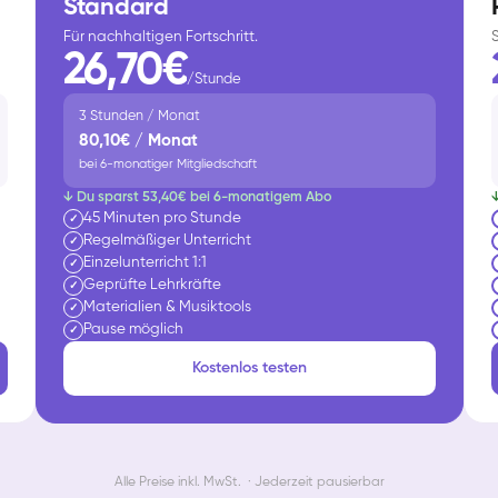
Standard
Für nachhaltigen Fortschritt.
26,70€
/Stunde
3 Stunden / Monat
80,10€ / Monat
bei 6-monatiger Mitgliedschaft
↓ Du sparst 53,40€ bei 6-monatigem Abo
45 Minuten pro Stunde
✓
Regelmäßiger Unterricht
✓
Einzelunterricht 1:1
✓
Geprüfte Lehrkräfte
✓
Materialien & Musiktools
✓
Pause möglich
✓
Yuna
Klavier / Piano / Flügel
Kostenlos testen
Camilla
Klavier / Piano / Flügel
Negin
Klavier / Piano / Flügel
Katarzyna
Klavier / Piano / Flügel
Alle Preise inkl. MwSt. · Jederzeit pausierbar