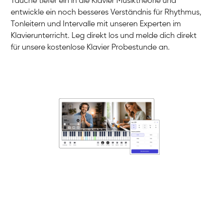
Tauche tiefer ein in die Klavier Musiktheorie und
entwickle ein noch besseres Verständnis für Rhythmus,
Tonleitern und Intervalle mit unseren Experten im
Klavierunterricht. Leg direkt los und melde dich direkt
für unsere kostenlose Klavier Probestunde an.
Danai
Klavier / Piano / Flügel
Friedemann
Klavier / Piano / Flügel
Helen
Klavier / Piano / Flügel
Jan
Klavier / Piano / Flügel
Juliane
Klavier / Piano / Flügel
Olli
Klavier / Piano / Flügel
Peter
Klavier / Piano / Flügel