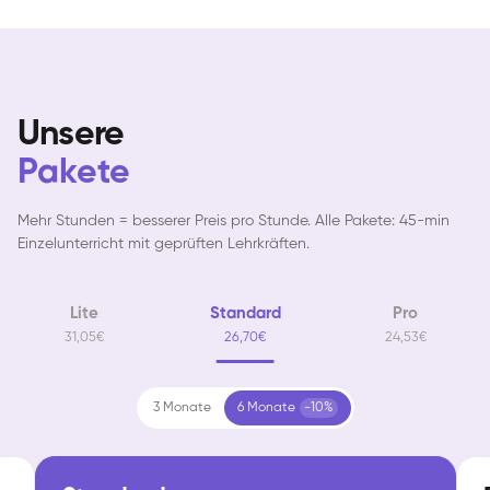
Unsere
Pakete
Mehr Stunden = besserer Preis pro Stunde. Alle Pakete: 45-min
Einzelunterricht mit geprüften Lehrkräften.
Tali
Lite
Standard
Pro
Klavier / Piano / Flügel
Iaroslav
31,05€
26,70€
24,53€
Klavier / Piano / Flügel
Hannes
Klavier / Piano / Flügel
Mariia
Klavier / Piano / Flügel
3 Monate
6 Monate
-10%