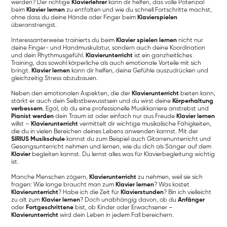
werden? Der richtige
Klavierlehrer
kann dir helfen, das volle Potenzial
beim
Klavier lernen
zu entfalten und wie du schnell Fortschritte machst,
ohne dass du deine Hände oder Finger beim
Klavierspielen
überanstrengst.
Interessanterweise trainierts du beim
Klavier spielen lernen
nicht nur
deine Finger- und Handmuskulatur, sondern auch deine Koordination
und dein Rhythmusgefühl.
Klavierunterricht
ist ein ganzheitliches
Training, das sowohl körperliche als auch emotionale Vorteile mit sich
bringt.
Klavier lernen
kann dir helfen, deine Gefühle auszudrücken und
gleichzeitig Stress abzubauen.
Neben den emotionalen Aspekten, die der
Klavierunterricht
bieten kann,
stärkt er auch dein Selbstbewusstsein und du wirst deine
Körperhaltung
verbessern
. Egal, ob du eine professionelle Musikkarriere anstrebst und
Pianist werden
dein Traum ist oder einfach nur aus Freude
Klavier lernen
willst –
Klavierunterricht
vermittelt dir wichtige musikalische Fähigkeiten,
die du in vielen Bereichen deines Lebens anwenden kannst. Mit der
SIRIUS Musikschule
kannst du zum Beispiel auch Gitarrenunterricht und
Gesangsunterricht nehmen und lernen, wie du dich als Sänger auf dem
Klavier
begleiten kannst. Du lernst alles was für Klavierbegleitung wichtig
ist.
Manche Menschen zögern,
Klavierunterricht
zu nehmen, weil sie sich
fragen: Wie lange braucht man zum
Klavier lernen
? Was kostet
Klavierunterricht
? Habe ich die Zeit für
Klavierstunden
? Bin ich vielleicht
zu alt zum
Klavier lernen
? Doch unabhängig davon, ob du
Anfänger
oder
Fortgeschrittene
bist, ob Kinder oder Erwachsener –
Klavierunterricht
wird dein Leben in jedem Fall bereichern.