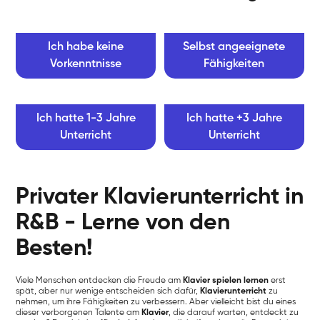
Ich habe keine
Selbst angeeignete
Vorkenntnisse
Fähigkeiten
Ich hatte 1-3 Jahre
Ich hatte +3 Jahre
Unterricht
Unterricht
Privater Klavierunterricht in
R&B - Lerne von den
Besten!
Viele Menschen entdecken die Freude am
Klavier spielen lernen
erst
spät, aber nur wenige entscheiden sich dafür,
Klavierunterricht
zu
nehmen, um ihre Fähigkeiten zu verbessern. Aber vielleicht bist du eines
dieser verborgenen Talente am
Klavier
, die darauf warten, entdeckt zu