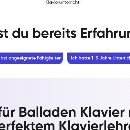
Klavierunterricht!
t du bereits Erfahr
lbst angeeignete Fähigkeiten
Ich hatte 1-3 Jahre Unterric
 für Balladen Klavier
erfektem Klavierlehr