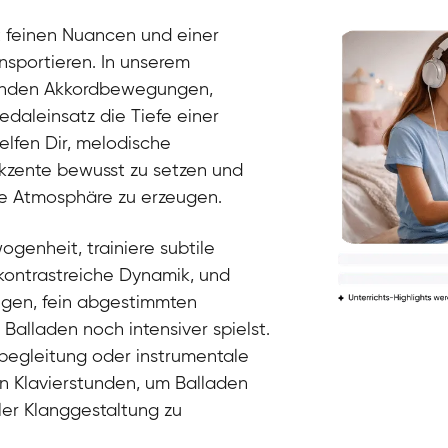
Klavier / Piano / Flügel
Peter
t feinen Nuancen und einer
Klavier / Piano / Flügel
nsportieren. In unserem
ießenden Akkordbewegungen,
daleinsatz die Tiefe einer
elfen Dir, melodische
zente bewusst zu setzen und
e Atmosphäre zu erzeugen.
ogenheit, trainiere subtile
ontrastreiche Dynamik, und
gen, fein abgestimmten
alladen noch intensiver spielst.
Tali
begleitung oder instrumentale
Klavier / Piano / Flügel
Iaroslav
n Klavierstunden, um Balladen
Klavier / Piano / Flügel
Hannes
ller Klanggestaltung zu
Klavier / Piano / Flügel
Mariia
Klavier / Piano / Flügel