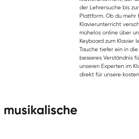
Klavier / Piano / Flügel
der Lehrersuche bis zu
Plattform. Ob du mehr 
Klavierunterricht versc
mühelos online über un
Keyboard zum Klavier le
Tauche tiefer ein in di
besseres Verständnis fü
unseren Experten im Kla
direkt für unsere koste
Danai
Klavier / Piano / Flügel
Friedemann
 musikalische
Klavier / Piano / Flügel
Helen
Klavier / Piano / Flügel
Jan
Klavier / Piano / Flügel
Juliane
Klavier / Piano / Flügel
Olli