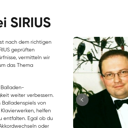
ei SIRIUS
st nach dem richtigen
IRIUS geprüften
nisse, vermitteln wir
d um das Thema
 Balladen-
keit weiter verbessern.
s Balladenspiels von
 Klavierwerken, helfen
zu entfalten. Egal ob du
 Akkordwechseln oder