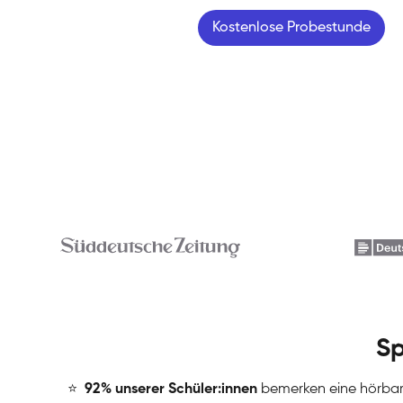
Kostenlose Probestunde
Sp
⭐
️
92% unserer Schüler:innen
bemerken eine hörba