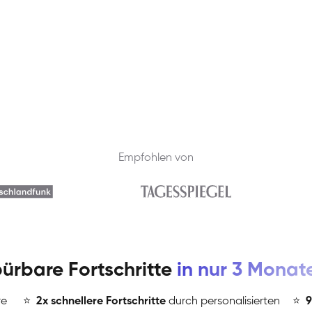
Empfohlen von
ürbare Fortschritte
in nur 3 Monat
re
⭐
️
2x schnellere Fortschritte
durch personalisierten
⭐
️
9