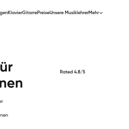
ngen
Klavier
Gitarre
Preise
Unsere Musiklehrer
Mehr
ür
Rated 4.8/5
rnen
er
rnen