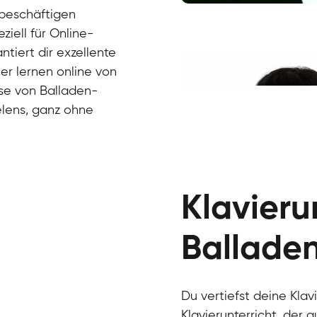
 beschäftigen
Juri
ziell für Online-
Klavier / Piano / Flügel
Tim
Klavier / Piano / Flügel
Ivan
ntiert dir exzellente
Klavier / Piano / Flügel
Benjamin
ier lernen online von
Klavier / Piano / Flügel
sse von Balladen-
elens, ganz ohne
Klavierun
Ballade
Du vertiefst deine Klav
Charlotte
Klavierunterricht, der 