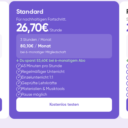
Standard
Für nachhaltigen Fortschritt.
26,70€
/Stunde
3 Stunden / Monat
80,10€ / Monat
bei 6-monatiger Mitgliedschaft
↓ Du sparst 53,40€ bei 6-monatigem Abo
45 Minuten pro Stunde
✓
Regelmäßiger Unterricht
✓
Einzelunterricht 1:1
✓
Geprüfte Lehrkräfte
✓
Materialien & Musiktools
✓
Pause möglich
✓
Kostenlos testen