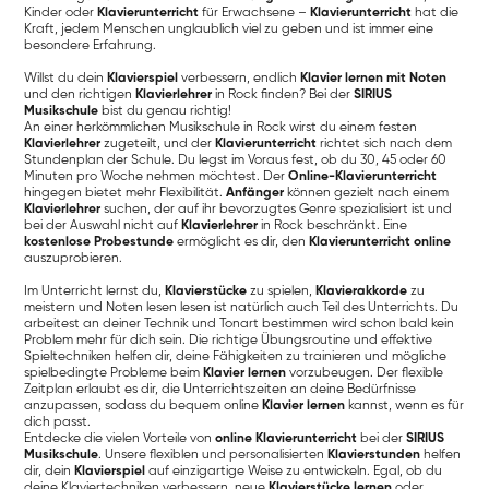
Kinder oder
Klavierunterricht
für Erwachsene –
Klavierunterricht
hat die
Kraft, jedem Menschen unglaublich viel zu geben und ist immer eine
besondere Erfahrung.
Willst du dein
Klavierspiel
verbessern, endlich
Klavier lernen mit Noten
und den richtigen
Klavierlehrer
in Rock finden? Bei der
SIRIUS
Musikschule
bist du genau richtig!
An einer herkömmlichen Musikschule in Rock wirst du einem festen
Klavierlehrer
zugeteilt, und der
Klavierunterricht
richtet sich nach dem
Stundenplan der Schule. Du legst im Voraus fest, ob du 30, 45 oder 60
Minuten pro Woche nehmen möchtest. Der
Online-Klavierunterricht
hingegen bietet mehr Flexibilität.
Anfänger
können gezielt nach einem
Klavierlehrer
suchen, der auf ihr bevorzugtes Genre spezialisiert ist und
bei der Auswahl nicht auf
Klavierlehrer
in Rock beschränkt. Eine
kostenlose Probestunde
ermöglicht es dir, den
Klavierunterricht online
auszuprobieren.
Im Unterricht lernst du,
Klavierstücke
zu spielen,
Klavierakkorde
zu
meistern und Noten lesen lesen ist natürlich auch Teil des Unterrichts. Du
arbeitest an deiner Technik und Tonart bestimmen wird schon bald kein
Problem mehr für dich sein. Die richtige Übungsroutine und effektive
Spieltechniken helfen dir, deine Fähigkeiten zu trainieren und mögliche
spielbedingte Probleme beim
Klavier lernen
vorzubeugen. Der flexible
Zeitplan erlaubt es dir, die Unterrichtszeiten an deine Bedürfnisse
anzupassen, sodass du bequem online
Klavier lernen
kannst, wenn es für
dich passt.
Entdecke die vielen Vorteile von
online Klavierunterricht
bei der
SIRIUS
Musikschule
. Unsere flexiblen und personalisierten
Klavierstunden
helfen
dir, dein
Klavierspiel
auf einzigartige Weise zu entwickeln. Egal, ob du
deine Klaviertechniken verbessern, neue
Klavierstücke lernen
oder