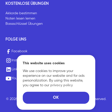
KOSTENLOSE ÜBUNGEN
Akkorde bestimmen
Noten lesen lernen
Bassschlüssel Übungen
FOLGE UNS
Facebook
Instagram
This website uses cookies
LinkedIn
We use cookies to improve your
experience on our website and for ads
Youtube
personalization. By using this website,
you agree to our
privacy policy
OK
© 2026 Sirius Music Communications GmbH. All rights reserved.