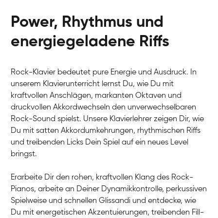
Power, Rhythmus und
energiegeladene Riffs
Rock-Klavier bedeutet pure Energie und Ausdruck. In
unserem Klavierunterricht lernst Du, wie Du mit
kraftvollen Anschlägen, markanten Oktaven und
druckvollen Akkordwechseln den unverwechselbaren
Rock-Sound spielst. Unsere Klavierlehrer zeigen Dir, wie
Du mit satten Akkordumkehrungen, rhythmischen Riffs
Tali
und treibenden Licks Dein Spiel auf ein neues Level
Klavier / Piano / Flügel
Iaroslav
bringst.
Klavier / Piano / Flügel
Hannes
Klavier / Piano / Flügel
Mariia
Erarbeite Dir den rohen, kraftvollen Klang des Rock-
Klavier / Piano / Flügel
Pianos, arbeite an Deiner Dynamikkontrolle, perkussiven
Spielweise und schnellen Glissandi und entdecke, wie
Du mit energetischen Akzentuierungen, treibenden Fill-