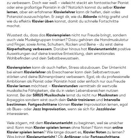
zu verbessern. Doch wer weiß – vielleicht steckt ein fantastischer Pianist
oder eine großartige Pianistin in dir? Natürlich kannst du selber
Klavier
lernen
, aber ein erfahrener
Klavierlehrer
kann dir helfen, dein volles
Potenzial auszuschöpfen. Er zeigt dir, wie du
Akkorde
richtig greifst und
wie du effektiv
Klavier üben
kannst, damit du schnelle Fortschritte
machst.
Wusstest du, dass das
Klavierspielen
nicht nur Freude bringt, sondern
auch viele Muskelgruppen trainiert? Dazu gehören die Handmuskulatur
und Finger, sowie Arme, Schultern, Rücken und Beine - du wirst deine
Körperhaltung verbessern
. Darüber hinaus hat
Klavierunterricht
positive
Auswirkungen auf deine kreative Entwicklung, dein emotionales
Wohlbefinden und dein Selbstbewusstsein.
Klavierspielen
kann dir auch helfen, Stress abzubauen. Der Unterricht
bei einem
Klavierlehrer
als Erwachsener kann dein Selbstvertrauen
stärken und deine Bühnenpräsenz verbessern. Egal, ob du professionelle
Ambitionen als Pianist oder Pianistin hast oder einfach nur aus Freude
Klavier lernen
möchtest –
Klavierstunden
vermitteln dir wertvolle
musikalische Fähigkeiten, die du in vielen Lebensbereichen nutzen
kannst. Bei der
SIRIUS Musikschule
lernst du nicht nur
Musiknoten
und
Arpeggios sondern wirst auch dein
Gehör trainieren
und
Intervalle
bestimmen
.
Fortgeschrittene
können
Klavier
Improvisation lernen, egal
ob Blues- oder
Jazz Improvisation
, wenn sie sich für
Jazzklavier
interessieren.
Viele zögern, mit dem
Klavierunterricht
zu beginnen, weil sie unsicher
sind: Kann man
Klavier spielen lernen
ohne Noten? Kann man
online
Klavier spielen lernen
? Wie lange dauert es,
Klavier Noten
zu lernen?
Was bringt
Klavierunterricht
? Ob
Anfänger
oder
Fortgeschrittene
,