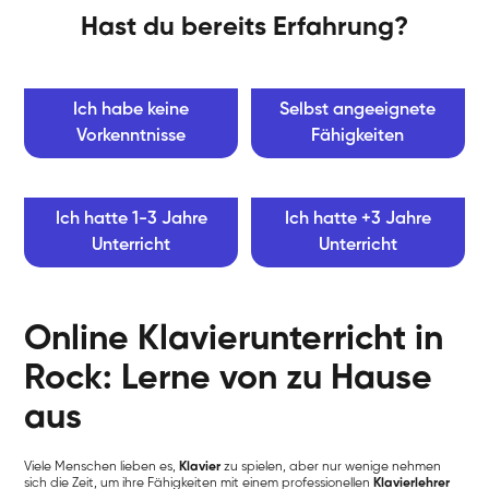
Hast du bereits Erfahrung?
Ich habe keine
Selbst angeeignete
Vorkenntnisse
Fähigkeiten
Ich hatte 1-3 Jahre
Ich hatte +3 Jahre
Unterricht
Unterricht
Online Klavierunterricht in
Rock: Lerne von zu Hause
aus
Viele Menschen lieben es,
Klavier
zu spielen, aber nur wenige nehmen
sich die Zeit, um ihre Fähigkeiten mit einem professionellen
Klavierlehrer