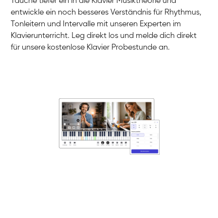
Tauche tiefer ein in die Klavier Musiktheorie und
entwickle ein noch besseres Verständnis für Rhythmus,
Tonleitern und Intervalle mit unseren Experten im
Klavierunterricht. Leg direkt los und melde dich direkt
für unsere kostenlose Klavier Probestunde an.
Danai
Klavier / Piano / Flügel
Friedemann
Klavier / Piano / Flügel
Helen
Klavier / Piano / Flügel
Jan
Klavier / Piano / Flügel
Juliane
Klavier / Piano / Flügel
Olli
Klavier / Piano / Flügel
Peter
Klavier / Piano / Flügel