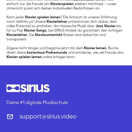
einfach nur die Freude am
Klavierspielen
erleben möchtest – unser
Unterricht passt sich deinen individuellen Bedürfnissen an.
Kann jeder
Klavier spielen lernen
? Die Antwort ist unserer Erfahrung
nach definitiv ja! Unsere
Klavierlehrer
unterstützen dich dabei, dein
volles Potenzial zu entfalten. Von klassische Musik über
Jazz Klavier
bis
hin zu Pop
Klavier Songs
, bei SIRIUS findest du garantiert den richtigen
Klavierlehrer
. Die
Klavierunterricht
Kosten sind dabei fair und
transparent.
Zögere nicht länger und beginne jetzt mit dem
Klavier lernen
. Buche
direkt deine
kostenlose Probestunde
und entdecke, wie viel Freude das
Klavier spielen lernen
online bringen kann.
Deine #1 digitale Musikschule
support@sirius.video