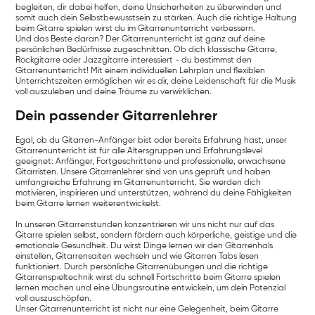
begleiten, dir dabei helfen, deine Unsicherheiten zu überwinden und
somit auch dein Selbstbewusstsein zu stärken. Auch die richtige Haltung
beim Gitarre spielen wirst du im Gitarrenunterricht verbessern.
Und das Beste daran? Der Gitarrenunterricht ist ganz auf deine
persönlichen Bedürfnisse zugeschnitten. Ob dich klassische Gitarre,
Rockgitarre oder Jazzgitarre interessiert - du bestimmst den
Gitarrenunterricht! Mit einem individuellen Lehrplan und flexiblen
Unterrichtszeiten ermöglichen wir es dir, deine Leidenschaft für die Musik
voll auszuleben und deine Träume zu verwirklichen.
Dein passender Gitarrenlehrer
Egal, ob du Gitarren-Anfänger bist oder bereits Erfahrung hast, unser
Gitarrenunterricht ist für alle Altersgruppen und Erfahrungslevel
geeignet: Anfänger, Fortgeschrittene und professionelle, erwachsene
Gitarristen. Unsere Gitarrenlehrer sind von uns geprüft und haben
umfangreiche Erfahrung im Gitarrenunterricht. Sie werden dich
motivieren, inspirieren und unterstützen, während du deine Fähigkeiten
beim Gitarre lernen weiterentwickelst.
In unseren Gitarrenstunden konzentrieren wir uns nicht nur auf das
Gitarre spielen selbst, sondern fördern auch körperliche, geistige und die
emotionale Gesundheit. Du wirst Dinge lernen wir den Gitarrenhals
einstellen, Gitarrensaiten wechseln und wie Gitarren Tabs lesen
funktioniert. Durch persönliche Gitarrenübungen und die richtige
Gitarrenspieltechnik wirst du schnell Fortschritte beim Gitarre spielen
lernen machen und eine Übungsroutine entwickeln, um dein Potenzial
voll auszuschöpfen.‍
Unser Gitarrenunterricht ist nicht nur eine Gelegenheit, beim Gitarre