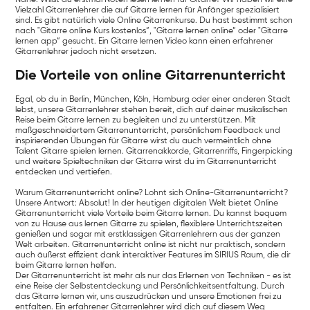
Nähe. Willst du erstmal Noten lesen lernen für Gitarre? Wir haben wir eine
Vielzahl Gitarrenlehrer die auf Gitarre lernen für Anfänger spezialisiert
sind. Es gibt natürlich viele Online Gitarrenkurse. Du hast bestimmt schon
nach "Gitarre online Kurs kostenlos“, "Gitarre lernen online“ oder "Gitarre
lernen app“ gesucht. Ein Gitarre lernen Video kann einen erfahrener
Gitarrenlehrer jedoch nicht ersetzen.
Die Vorteile von online Gitarrenunterricht
Egal, ob du in Berlin, München, Köln, Hamburg oder einer anderen Stadt
lebst, unsere Gitarrenlehrer stehen bereit, dich auf deiner musikalischen
Reise beim Gitarre lernen zu begleiten und zu unterstützen. Mit
maßgeschneidertem Gitarrenunterricht, persönlichem Feedback und
inspirierenden Übungen für Gitarre wirst du auch vermeintlich ohne
Talent Gitarre spielen lernen. Gitarrenakkorde, Gitarrenriffs, Fingerpicking
und weitere Spieltechniken der Gitarre wirst du im Gitarrenunterricht
entdecken und vertiefen.
Warum Gitarrenunterricht online? Lohnt sich Online-Gitarrenunterricht?
Unsere Antwort: Absolut! In der heutigen digitalen Welt bietet Online
Gitarrenunterricht viele Vorteile beim Gitarre lernen. Du kannst bequem
von zu Hause aus lernen Gitarre zu spielen, flexiblere Unterrichtszeiten
genießen und sogar mit erstklassigen Gitarrenlehrern aus der ganzen
Welt arbeiten. Gitarrenunterricht online ist nicht nur praktisch, sondern
auch äußerst effizient dank interaktiver Features im SIRIUS Raum, die dir
beim Gitarre lernen helfen.
Der Gitarrenunterricht ist mehr als nur das Erlernen von Techniken - es ist
eine Reise der Selbstentdeckung und Persönlichkeitsentfaltung. Durch
das Gitarre lernen wir, uns auszudrücken und unsere Emotionen frei zu
entfalten. Ein erfahrener Gitarrenlehrer wird dich auf diesem Weg