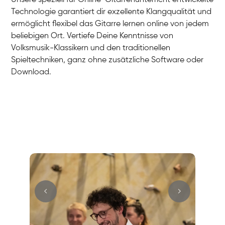
Technologie garantiert dir exzellente Klangqualität und
ermöglicht flexibel das Gitarre lernen online von jedem
beliebigen Ort. Vertiefe Deine Kenntnisse von
Volksmusik-Klassikern und den traditionellen
Spieltechniken, ganz ohne zusätzliche Software oder
Download.
Hans
E-Gitarre
Max
E-Gitarre
Cüneyt
Gitarre
Mark
E-Gitarre
Andreas
Gitarre
Sandra
E-Gitarre