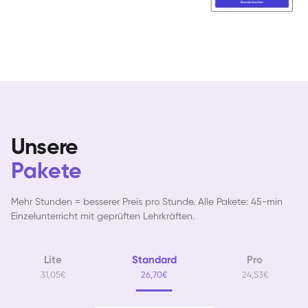
Unsere
Arians
Pakete
E-Gitarre
Ingrid
Gitarre
Bernt
Gitarre
Mehr Stunden = besserer Preis pro Stunde. Alle Pakete: 45-min
David
Gitarre
Einzelunterricht mit geprüften Lehrkräften.
Abigél
Gitarre
Friedemann
Gitarre
Aladdin
Lite
Standard
Pro
Gitarre
Ritchie
31,05€
26,70€
24,53€
E-Gitarre