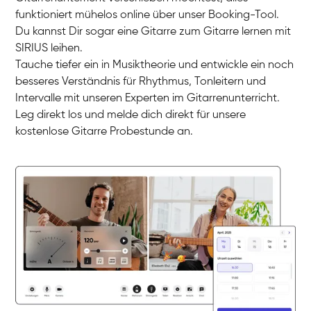
funktioniert mühelos online über unser Booking-Tool.
Du kannst Dir sogar eine Gitarre zum Gitarre lernen mit
SIRIUS leihen.
Timon
Tauche tiefer ein in Musiktheorie und entwickle ein noch
Gitarre
Nazanin
besseres Verständnis für Rhythmus, Tonleitern und
Gitarre
Parijat Sikder
Intervalle mit unseren Experten im Gitarrenunterricht.
E-Gitarre
Florian
Leg direkt los und melde dich direkt für unsere
E-Gitarre
Frank
kostenlose Gitarre Probestunde an.
Gitarre