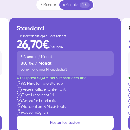
3 Monate
6 Monate
-10%
Standard
Für nachhaltigen Fortschritt.
26,70€
/Stunde
3 Stunden / Monat
80,10€ / Monat
bei 6-monatiger Mitgliedschaft
↓ Du sparst 53,40€ bei 6-monatigem Abo
45 Minuten pro Stunde
✓
Regelmäßiger Unterricht
✓
Einzelunterricht 1:1
✓
Geprüfte Lehrkräfte
✓
Materialien & Musiktools
✓
Pause möglich
✓
Kostenlos testen