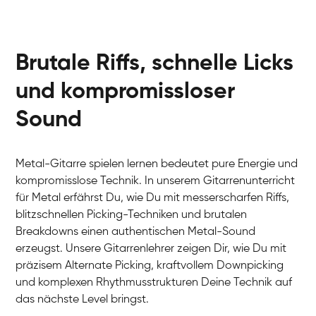
Brutale Riffs, schnelle Licks
und kompromissloser
Sound
Arians
E-Gitarre
Ingrid
Gitarre
Bernt
Metal-Gitarre spielen lernen bedeutet pure Energie und
Gitarre
David
kompromisslose Technik. In unserem Gitarrenunterricht
Gitarre
Abigél
für Metal erfährst Du, wie Du mit messerscharfen Riffs,
Gitarre
Friedemann
blitzschnellen Picking-Techniken und brutalen
Gitarre
Aladdin
Breakdowns einen authentischen Metal-Sound
Gitarre
Ritchie
erzeugst. Unsere Gitarrenlehrer zeigen Dir, wie Du mit
E-Gitarre
präzisem Alternate Picking, kraftvollem Downpicking
und komplexen Rhythmusstrukturen Deine Technik auf
das nächste Level bringst.