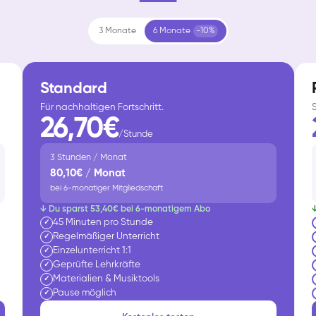
3 Monate
6 Monate
-10%
Standard
Für nachhaltigen Fortschritt.
26,70€
/Stunde
3 Stunden / Monat
80,10€ / Monat
bei 6-monatiger Mitgliedschaft
↓ Du sparst 53,40€ bei 6-monatigem Abo
45 Minuten pro Stunde
✓
Regelmäßiger Unterricht
✓
Einzelunterricht 1:1
✓
Geprüfte Lehrkräfte
✓
Materialien & Musiktools
✓
Pause möglich
✓