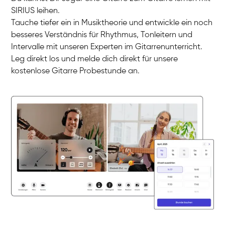
SIRIUS leihen.
Timon
Tauche tiefer ein in Musiktheorie und entwickle ein noch
Gitarre
Nazanin
besseres Verständnis für Rhythmus, Tonleitern und
Gitarre
Parijat Sikder
Intervalle mit unseren Experten im Gitarrenunterricht.
E-Gitarre
Florian
Leg direkt los und melde dich direkt für unsere
E-Gitarre
Frank
kostenlose Gitarre Probestunde an.
Gitarre