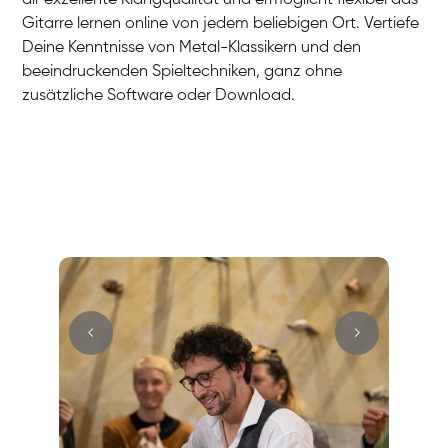
Gitarre lernen online von jedem beliebigen Ort. Vertiefe
Deine Kenntnisse von Metal-Klassikern und den
beeindruckenden Spieltechniken, ganz ohne
zusätzliche Software oder Download.
Hans
E-Gitarre
Max
E-Gitarre
Cüneyt
Gitarre
Mark
E-Gitarre
Andreas
Gitarre
Sandra
E-Gitarre