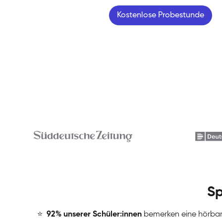
Kostenlose Probestunde
Sp
⭐
️
92% unserer Schüler:innen
bemerken eine hörba