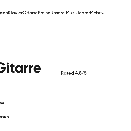
ngen
Klavier
Gitarre
Preise
Unsere Musiklehrer
Mehr
Gitarre
Rated 4.8/5
re
ernen