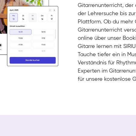
Gitarrenunterricht, de
der Lehrersuche bis zu
Plattform. Ob du mehr 
Timon
Gitarrenunterricht vers
Gitarre
Nazanin
online über unser Book
Gitarre
Parijat Sikder
Gitarre lernen mit SIRIU
E-Gitarre
Florian
Tauche tiefer ein in Mu
E-Gitarre
Frank
Verständnis für Rhythmu
Gitarre
Experten im Gitarrenunt
für unsere kostenlose 