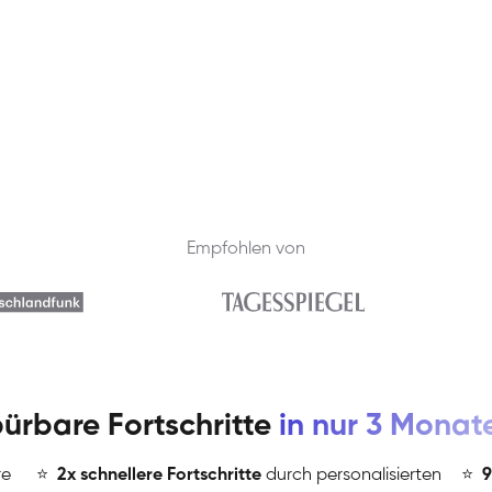
Empfohlen von
ürbare Fortschritte
in nur 3 Monat
re
⭐
️
2x schnellere Fortschritte
durch personalisierten
⭐
️
9