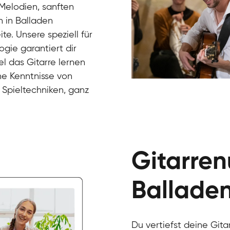
 Melodien, sanften
 in Balladen
te. Unsere speziell für
ogie garantiert dir
el das Gitarre lernen
ne Kenntnisse von
 Spieltechniken, ganz
Gur
Gitarre
Gitarren
Ballade
Du vertiefst deine Git