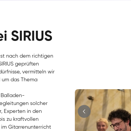
ei SIRIUS
hst nach dem richtigen
Hans
 SIRIUS geprüften
E-Gitarre
Max
rfnisse, vermitteln wir
E-Gitarre
Cüneyt
und um das Thema
Gitarre
Mark
E-Gitarre
Andreas
Gitarre
Sandra
 Balladen-
E-Gitarre
egleitungen solcher
r, Experten in den
s zu kraftvollen
 im Gitarrenunterricht