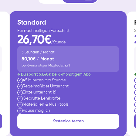
Standard
Für nachhaltigen Fortschritt.
26,70€
/Stunde
3 Stunden / Monat
80,10€ / Monat
bei 6-monatiger Mitgliedschaft
↓ Du sparst 53,40€ bei 6-monatigem Abo
45 Minuten pro Stunde
✓
Regelmäßiger Unterricht
✓
Einzelunterricht 1:1
✓
Geprüfte Lehrkräfte
✓
Materialien & Musiktools
✓
Pause möglich
✓
Kostenlos testen