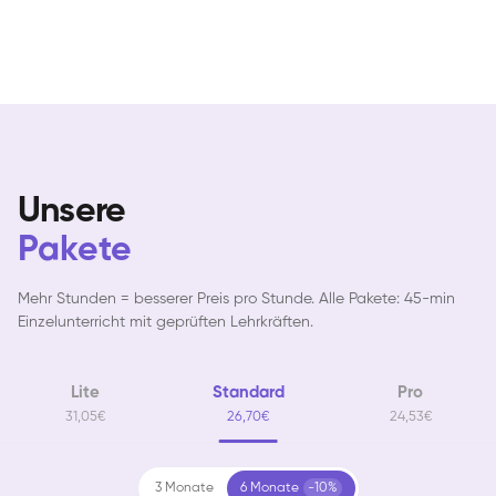
Unsere
Arians
Pakete
E-Gitarre
Ingrid
Gitarre
Bernt
Gitarre
Mehr Stunden = besserer Preis pro Stunde. Alle Pakete: 45-min
David
Gitarre
Einzelunterricht mit geprüften Lehrkräften.
Abigél
Gitarre
Friedemann
Gitarre
Aladdin
Lite
Standard
Pro
Gitarre
Ritchie
31,05€
26,70€
24,53€
E-Gitarre
3 Monate
6 Monate
-10%