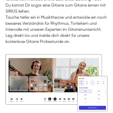
Du kannst Dir sogar eine Gitarre zum Gitarre lernen mit
SIRIUS leihen.
Timon
Tauche tiefer ein in Musiktheorie und entwickle ein noch
Gitarre
Nazanin
besseres Verständnis für Rhythmus, Tonleitern und
Gitarre
Parijat Sikder
Intervalle mit unseren Experten im Gitarrenunterricht.
E-Gitarre
Florian
Leg direkt los und melde dich direkt für unsere
E-Gitarre
Frank
kostenlose Gitarre Probestunde an.
Gitarre