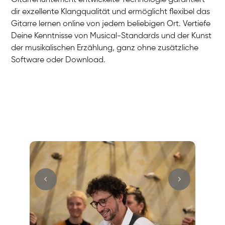
dir exzellente Klangqualität und ermöglicht flexibel das
Gitarre lernen online von jedem beliebigen Ort. Vertiefe
Deine Kenntnisse von Musical-Standards und der Kunst
der musikalischen Erzählung, ganz ohne zusätzliche
Software oder Download.
Hans
E-Gitarre
Max
E-Gitarre
Cüneyt
Gitarre
Mark
E-Gitarre
Andreas
Gitarre
Sandra
E-Gitarre