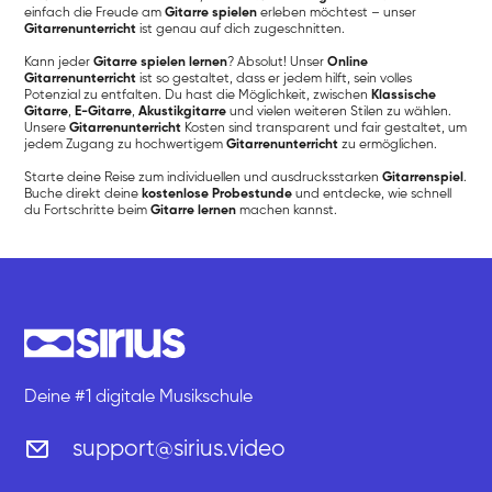
einfach die Freude am
Gitarre spielen
erleben möchtest – unser
Gitarrenunterricht
ist genau auf dich zugeschnitten.
Kann jeder
Gitarre spielen lernen
? Absolut! Unser
Online
Gitarrenunterricht
ist so gestaltet, dass er jedem hilft, sein volles
Potenzial zu entfalten. Du hast die Möglichkeit, zwischen
Klassische
Gitarre
,
E-Gitarre
,
Akustikgitarre
und vielen weiteren Stilen zu wählen.
Unsere
Gitarrenunterricht
Kosten sind transparent und fair gestaltet, um
jedem Zugang zu hochwertigem
Gitarrenunterricht
zu ermöglichen.
Starte deine Reise zum individuellen und ausdrucksstarken
Gitarrenspiel
.
Buche direkt deine
kostenlose Probestunde
und entdecke, wie schnell
du Fortschritte beim
Gitarre lernen
machen kannst.
Deine #1 digitale Musikschule
support@sirius.video