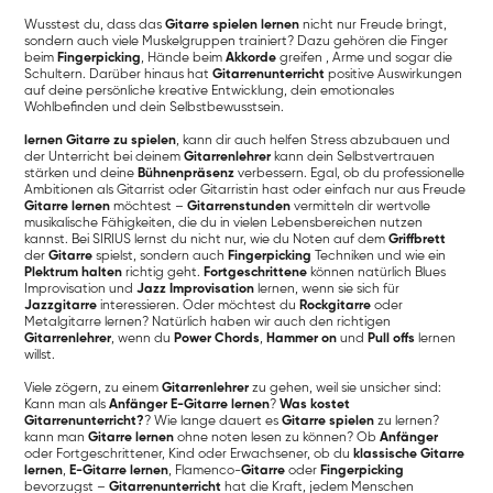
Wusstest du, dass das
Gitarre spielen lernen
nicht nur Freude bringt,
sondern auch viele Muskelgruppen trainiert? Dazu gehören die Finger
beim
Fingerpicking
, Hände beim
Akkorde
greifen , Arme und sogar die
Schultern. Darüber hinaus hat
Gitarrenunterricht
positive Auswirkungen
auf deine persönliche kreative Entwicklung, dein emotionales
Wohlbefinden und dein Selbstbewusstsein.
lernen Gitarre zu spielen
, kann dir auch helfen Stress abzubauen und
der Unterricht bei deinem
Gitarrenlehrer
kann dein Selbstvertrauen
stärken und deine
Bühnenpräsenz
verbessern. Egal, ob du professionelle
Ambitionen als Gitarrist oder Gitarristin hast oder einfach nur aus Freude
Gitarre lernen
möchtest –
Gitarrenstunden
vermitteln dir wertvolle
musikalische Fähigkeiten, die du in vielen Lebensbereichen nutzen
kannst. Bei SIRIUS lernst du nicht nur, wie du Noten auf dem
Griffbrett
der
Gitarre
spielst, sondern auch
Fingerpicking
Techniken und wie ein
Plektrum halten
richtig geht.
Fortgeschrittene
können natürlich Blues
Improvisation und
Jazz Improvisation
lernen, wenn sie sich für
Jazzgitarre
interessieren. Oder möchtest du
Rockgitarre
oder
Metalgitarre lernen? Natürlich haben wir auch den richtigen
Gitarrenlehrer
, wenn du
Power Chords
,
Hammer on
und
Pull offs
lernen
willst.
Viele zögern, zu einem
Gitarrenlehrer
zu gehen, weil sie unsicher sind:
Kann man als
Anfänger
E-Gitarre lernen
?
Was kostet
Gitarrenunterricht?
? Wie lange dauert es
Gitarre spielen
zu lernen?
kann man
Gitarre lernen
ohne noten lesen zu können? Ob
Anfänger
oder Fortgeschrittener, Kind oder Erwachsener, ob du
klassische Gitarre
lernen
,
E-Gitarre lernen
, Flamenco-
Gitarre
oder
Fingerpicking
bevorzugst –
Gitarrenunterricht
hat die Kraft, jedem Menschen