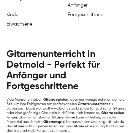
Anfänger
Kinder
Fortgeschrittene
Erwachsene
Gitarrenunterricht in
Detmold - Perfekt für
Anfänger und
Fortgeschrittene
Viele Menschen lieben
Gitarre spielen
, aber nur wenige nehmen sich die
Zeit, um ihre Fähigkeiten mit professionellen
Gitarrenunterricht
zu
verbessern. Doch wer weiß – vielleicht steckt ja ein fantastischer Gitarrist
oder eine großartige Gitarristin in dir? Natürlich kannst du
Gitarre selber
lernen
, aber ein erfahrener
Gitarrenlehrer
kann dir helfen, das volle
Potenzial aus dir beim
Gitarrenspiel
herauszuholen und zeigt dir, wie du
die
Gitarre
richtig greifen lernst und wie
Gitarre üben
richtig funktioniert,
damit du schnelle Fortschritte machst.