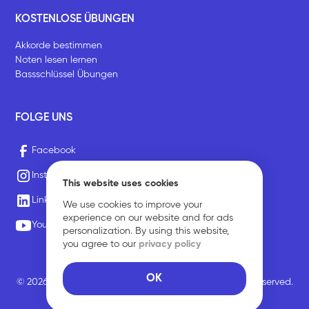
KOSTENLOSE ÜBUNGEN
Akkorde bestimmen
Noten lesen lernen
Bassschlüssel Übungen
FOLGE UNS
Facebook
Instagram
This website uses cookies
LinkedIn
We use cookies to improve your
experience on our website and for ads
Youtube
personalization. By using this website,
you agree to our
privacy policy
OK
© 2026 Sirius Music Communications GmbH. All rights reserved.