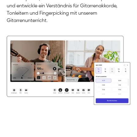
Nazanin
und entwickle ein Verständnis für Gitarrenakkorde,
Gitarre
Parijat Sikder
Tonleitern und Fingerpicking mit unserem
E-Gitarre
Florian
Gitarrenunterricht.
E-Gitarre
Frank
Gitarre