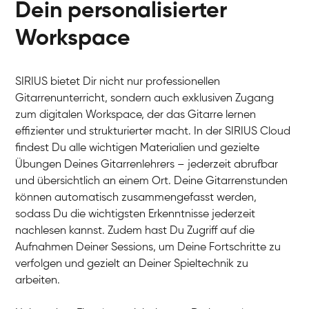
Dein personalisierter
Workspace
SIRIUS bietet Dir nicht nur professionellen
Arians
Gitarrenunterricht, sondern auch exklusiven Zugang
E-Gitarre
Ingrid
zum digitalen Workspace, der das Gitarre lernen
Gitarre
Bernt
effizienter und strukturierter macht. In der SIRIUS Cloud
Gitarre
David
findest Du alle wichtigen Materialien und gezielte
Gitarre
Abigél
Übungen Deines Gitarrenlehrers – jederzeit abrufbar
Gitarre
Friedemann
und übersichtlich an einem Ort. Deine Gitarrenstunden
Gitarre
Aladdin
können automatisch zusammengefasst werden,
Gitarre
Ritchie
sodass Du die wichtigsten Erkenntnisse jederzeit
E-Gitarre
nachlesen kannst. Zudem hast Du Zugriff auf die
Aufnahmen Deiner Sessions, um Deine Fortschritte zu
verfolgen und gezielt an Deiner Spieltechnik zu
arbeiten.