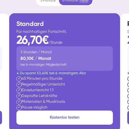
3 Monate
6 Monate
-10%
Standard
Für nachhaltigen Fortschritt.
26,70€
/Stunde
3 Stunden / Monat
80,10€ / Monat
bei 6-monatiger Mitgliedschaft
↓ Du sparst 53,40€ bei 6-monatigem Abo
45 Minuten pro Stunde
✓
Regelmäßiger Unterricht
✓
Einzelunterricht 1:1
✓
Geprüfte Lehrkräfte
✓
Materialien & Musiktools
✓
Pause möglich
✓
Kostenlos testen