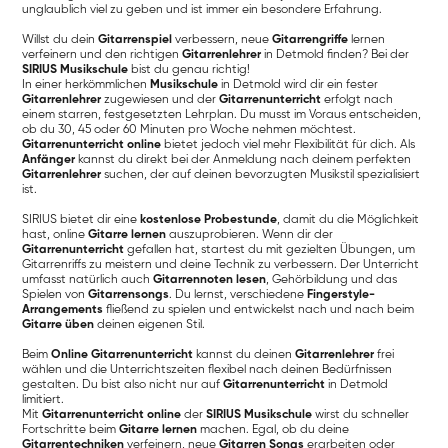
unglaublich viel zu geben und ist immer ein besondere Erfahrung.
Willst du dein
Gitarrenspiel
verbessern, neue
Gitarrengriffe
lernen
verfeinern und den richtigen
Gitarrenlehrer
in Detmold finden? Bei der
SIRIUS Musikschule
bist du genau richtig!
In einer herkömmlichen
Musikschule
in Detmold wird dir ein fester
Gitarrenlehrer
zugewiesen und der
Gitarrenunterricht
erfolgt nach
einem starren, festgesetzten Lehrplan. Du musst im Voraus entscheiden,
ob du 30, 45 oder 60 Minuten pro Woche nehmen möchtest.
Gitarrenunterricht online
bietet jedoch viel mehr Flexibilität für dich. Als
Anfänger
kannst du direkt bei der Anmeldung nach deinem perfekten
Gitarrenlehrer
suchen, der auf deinen bevorzugten Musikstil spezialisiert
ist.
SIRIUS bietet dir eine
kostenlose Probestunde
, damit du die Möglichkeit
hast, online
Gitarre lernen
auszuprobieren. Wenn dir der
Gitarrenunterricht
gefallen hat, startest du mit gezielten Übungen, um
Gitarrenriffs zu meistern und deine Technik zu verbessern. Der Unterricht
umfasst natürlich auch
Gitarrennoten lesen
, Gehörbildung und das
Spielen von
Gitarrensongs
. Du lernst, verschiedene
Fingerstyle-
Arrangements
fließend zu spielen und entwickelst nach und nach beim
Gitarre üben
deinen eigenen Stil.
Beim
Online Gitarrenunterricht
kannst du deinen
Gitarrenlehrer
frei
wählen und die Unterrichtszeiten flexibel nach deinen Bedürfnissen
gestalten. Du bist also nicht nur auf
Gitarrenunterricht
in Detmold
limitiert.
Mit
Gitarrenunterricht online
der
SIRIUS Musikschule
wirst du schneller
Fortschritte beim
Gitarre lernen
machen. Egal, ob du deine
Gitarrentechniken
verfeinern, neue
Gitarren Songs
erarbeiten oder