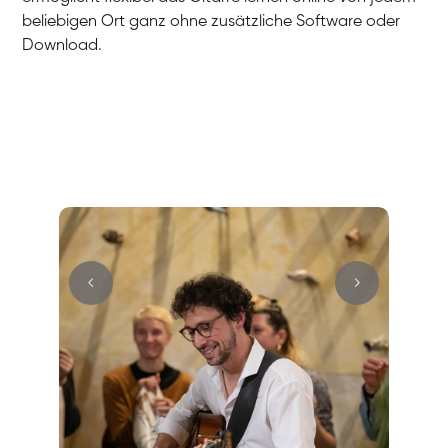
beliebigen Ort ganz ohne zusätzliche Software oder
Download.
Hans
E-Gitarre
Max
E-Gitarre
Cüneyt
Gitarre
Mark
E-Gitarre
Andreas
Gitarre
Sandra
E-Gitarre