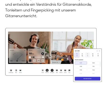
Nazanin
und entwickle ein Verständnis für Gitarrenakkorde,
Gitarre
Parijat Sikder
Tonleitern und Fingerpicking mit unserem
E-Gitarre
Florian
Gitarrenunterricht.
E-Gitarre
Frank
Gitarre