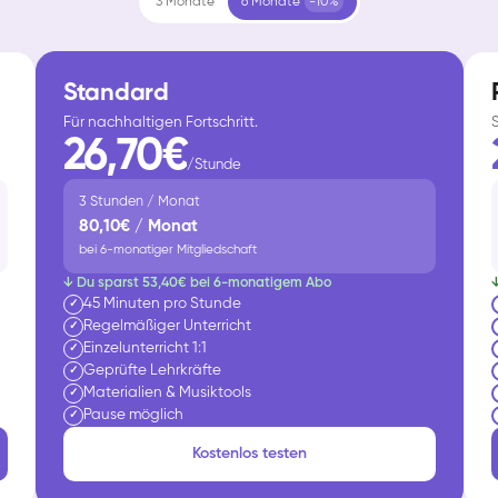
3 Monate
6 Monate
-10%
Standard
Für nachhaltigen Fortschritt.
26,70€
/Stunde
3 Stunden / Monat
80,10€ / Monat
bei 6-monatiger Mitgliedschaft
↓ Du sparst 53,40€ bei 6-monatigem Abo
45 Minuten pro Stunde
✓
Regelmäßiger Unterricht
✓
Einzelunterricht 1:1
✓
Geprüfte Lehrkräfte
✓
Materialien & Musiktools
✓
Pause möglich
✓
Kostenlos testen