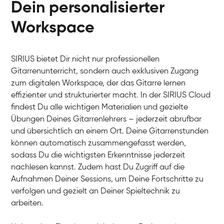
Dein personalisierter
Workspace
SIRIUS bietet Dir nicht nur professionellen
Arians
Gitarrenunterricht, sondern auch exklusiven Zugang
E-Gitarre
Ingrid
zum digitalen Workspace, der das Gitarre lernen
Gitarre
Bernt
effizienter und strukturierter macht. In der SIRIUS Cloud
Gitarre
David
findest Du alle wichtigen Materialien und gezielte
Gitarre
Abigél
Übungen Deines Gitarrenlehrers – jederzeit abrufbar
Gitarre
Friedemann
und übersichtlich an einem Ort. Deine Gitarrenstunden
Gitarre
Aladdin
können automatisch zusammengefasst werden,
Gitarre
Ritchie
sodass Du die wichtigsten Erkenntnisse jederzeit
E-Gitarre
nachlesen kannst. Zudem hast Du Zugriff auf die
Aufnahmen Deiner Sessions, um Deine Fortschritte zu
verfolgen und gezielt an Deiner Spieltechnik zu
arbeiten.