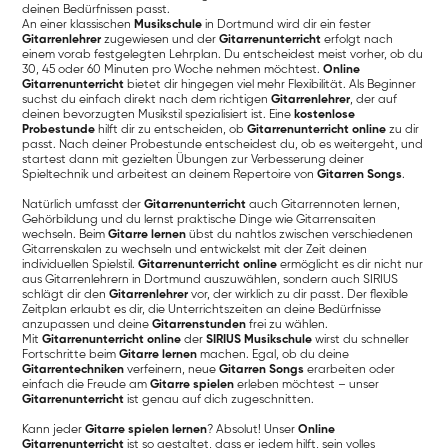
deinen Bedürfnissen passt.
An einer klassischen
Musikschule
in Dortmund wird dir ein fester
Gitarrenlehrer
zugewiesen und der
Gitarrenunterricht
erfolgt nach
einem vorab festgelegten Lehrplan. Du entscheidest meist vorher, ob du
30, 45 oder 60 Minuten pro Woche nehmen möchtest.
Online
Gitarrenunterricht
bietet dir hingegen viel mehr Flexibilität. Als Beginner
suchst du einfach direkt nach dem richtigen
Gitarrenlehrer
, der auf
deinen bevorzugten Musikstil spezialisiert ist. Eine
kostenlose
Probestunde
hilft dir zu entscheiden, ob
Gitarrenunterricht online
zu dir
passt. Nach deiner Probestunde entscheidest du, ob es weitergeht, und
startest dann mit gezielten Übungen zur Verbesserung deiner
Spieltechnik und arbeitest an deinem Repertoire von
Gitarren Songs
.
Natürlich umfasst der
Gitarrenunterricht
auch Gitarrennoten lernen,
Gehörbildung und du lernst praktische Dinge wie Gitarrensaiten
wechseln. Beim
Gitarre lernen
übst du nahtlos zwischen verschiedenen
Gitarrenskalen zu wechseln und entwickelst mit der Zeit deinen
individuellen Spielstil.
Gitarrenunterricht online
ermöglicht es dir nicht nur
aus Gitarrenlehrern in Dortmund auszuwählen, sondern auch SIRIUS
schlägt dir den
Gitarrenlehrer
vor, der wirklich zu dir passt. Der flexible
Zeitplan erlaubt es dir, die Unterrichtszeiten an deine Bedürfnisse
anzupassen und deine
Gitarrenstunden
frei zu wählen.
Mit
Gitarrenunterricht online
der
SIRIUS Musikschule
wirst du schneller
Fortschritte beim
Gitarre lernen
machen. Egal, ob du deine
Gitarrentechniken
verfeinern, neue
Gitarren Songs
erarbeiten oder
einfach die Freude am
Gitarre spielen
erleben möchtest – unser
Gitarrenunterricht
ist genau auf dich zugeschnitten.
Kann jeder
Gitarre spielen lernen
? Absolut! Unser
Online
Gitarrenunterricht
ist so gestaltet, dass er jedem hilft, sein volles