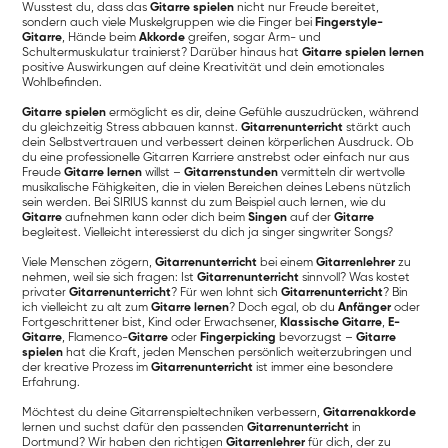
Wusstest du, dass das
Gitarre spielen
nicht nur Freude bereitet,
sondern auch viele Muskelgruppen wie die Finger bei
Fingerstyle-
Gitarre
, Hände beim
Akkorde
greifen, sogar Arm- und
Schultermuskulatur trainierst? Darüber hinaus hat
Gitarre spielen lernen
positive Auswirkungen auf deine Kreativität und dein emotionales
Wohlbefinden.
Gitarre spielen
ermöglicht es dir, deine Gefühle auszudrücken, während
du gleichzeitig Stress abbauen kannst.
Gitarrenunterricht
stärkt auch
dein Selbstvertrauen und verbessert deinen körperlichen Ausdruck. Ob
du eine professionelle Gitarren Karriere anstrebst oder einfach nur aus
Freude
Gitarre lernen
willst –
Gitarrenstunden
vermitteln dir wertvolle
musikalische Fähigkeiten, die in vielen Bereichen deines Lebens nützlich
sein werden. Bei SIRIUS kannst du zum Beispiel auch lernen, wie du
Gitarre
aufnehmen kann oder dich beim
Singen
auf der
Gitarre
begleitest. Vielleicht interessierst du dich ja singer singwriter Songs?
Viele Menschen zögern,
Gitarrenunterricht
bei einem
Gitarrenlehrer
zu
nehmen, weil sie sich fragen: Ist
Gitarrenunterricht
sinnvoll? Was kostet
privater
Gitarrenunterricht
? Für wen lohnt sich
Gitarrenunterricht
? Bin
ich vielleicht zu alt zum
Gitarre lernen
? Doch egal, ob du
Anfänger
oder
Fortgeschrittener bist, Kind oder Erwachsener,
Klassische Gitarre
,
E-
Gitarre
, Flamenco-
Gitarre
oder
Fingerpicking
bevorzugst –
Gitarre
spielen
hat die Kraft, jeden Menschen persönlich weiterzubringen und
der kreative Prozess im
Gitarrenunterricht
ist immer eine besondere
Erfahrung.
Möchtest du deine Gitarrenspieltechniken verbessern,
Gitarrenakkorde
lernen und suchst dafür den passenden
Gitarrenunterricht
in
Dortmund? Wir haben den richtigen
Gitarrenlehrer
für dich, der zu