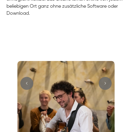
beliebigen Ort ganz ohne zusätzliche Software oder
Download.
Hans
E-Gitarre
Max
E-Gitarre
Cüneyt
Gitarre
Mark
E-Gitarre
Andreas
Gitarre
Sandra
E-Gitarre