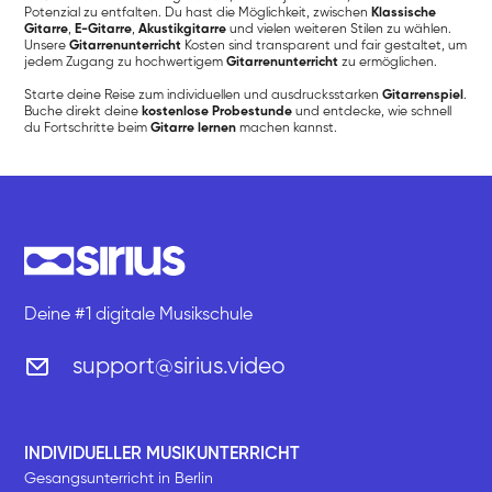
Potenzial zu entfalten. Du hast die Möglichkeit, zwischen
Klassische
Gitarre
,
E-Gitarre
,
Akustikgitarre
und vielen weiteren Stilen zu wählen.
Unsere
Gitarrenunterricht
Kosten sind transparent und fair gestaltet, um
jedem Zugang zu hochwertigem
Gitarrenunterricht
zu ermöglichen.
Starte deine Reise zum individuellen und ausdrucksstarken
Gitarrenspiel
.
Buche direkt deine
kostenlose Probestunde
und entdecke, wie schnell
du Fortschritte beim
Gitarre lernen
machen kannst.
Deine #1 digitale Musikschule
support@sirius.video
INDIVIDUELLER MUSIKUNTERRICHT
Gesangsunterricht in Berlin