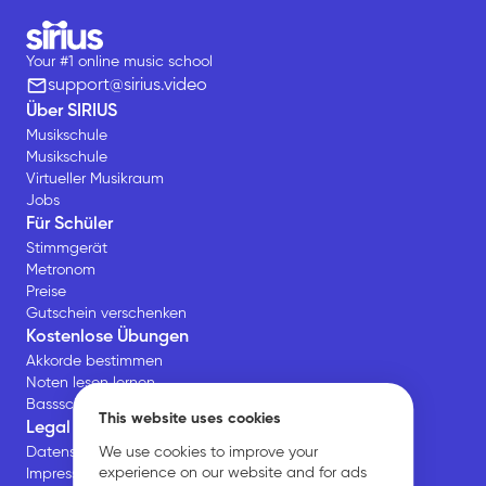
Your #1 online music school
support@sirius.video
Über SIRIUS
Musikschule
Musikschule
Virtueller Musikraum
Jobs
Für Schüler
Stimmgerät
Metronom
Preise
Gutschein verschenken
Kostenlose Übungen
Akkorde bestimmen
Noten lesen lernen
Bassschlüssel Übungen
This website uses cookies
Legal
We use cookies to improve your
Datenschutz
experience on our website and for ads
Impressum