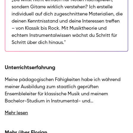
„Du willst nicht einfach nur Noten nachspielen,
begleiten. In meinem Unterricht geht es mir darum,
sondern Gitarre wirklich verstehen? Ich erstelle
dass du nicht einfach nur Stücke nachspielst, sondern
individuell auf dich zugeschnittene Materialien, die
auch verstehst, was du tust: Akkorde, Tonarten,
deinen Kenntnisstand und deine Interessen treffen
Rhythmus und Technik werden gezielt vermittelt,
– von Klassik bis Rock. Mit Musiktheorie und
damit du langfristig eigenständig Musik machen
echtem Instrumentalwissen wächst du Schritt für
kannst. Ich erstelle für jeden Schüler individuell
Schritt über dich hinaus."
angepasste Unterrichtsmaterialien, die genau zu
deinem Kenntnisstand und deinen persönlichen
Interessen passen. Ob du gerade erst anfängst oder
Unterrichtserfahrung
bereits Erfahrung hast – ich lege Wert auf einen
strukturierten Aufbau, der gleichzeitig Raum für
Meine pädagogischen Fähigkeiten habe ich während
Kreativität und Ausdruck lässt. Mein Ziel ist es, dass du
meiner Ausbildung zum staatlich geprüften
mit Freude lernst und dabei kontinuierlich Fortschritte
Ensembleleiter für klassische Musik und meinem
machst.
Bachelor-Studium in Instrumental- und
Gesangspädagogik entwickelt. Ich unterrichte Gitarre in
Mehr lesen
verschiedenen Stilrichtungen – von Klassik über Pop bis
Rock – und passe meinen Unterricht individuell an den
Kenntnisstand und die Interessen meiner Schüler:innen
Mehr über Florian