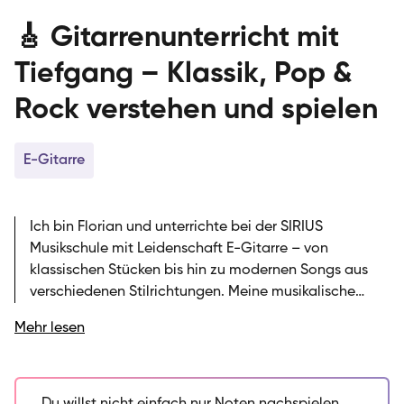
🎸 Gitarrenunterricht mit
Tiefgang – Klassik, Pop &
Rock verstehen und spielen
E-Gitarre
Ich bin Florian und unterrichte bei der SIRIUS
Musikschule mit Leidenschaft E-Gitarre – von
klassischen Stücken bis hin zu modernen Songs aus
verschiedenen Stilrichtungen. Meine musikalische
Ausbildung zum staatlich geprüften Ensembleleiter für
Mehr lesen
klassische Musik und mein Bachelor in Instrumental-
und Gesangspädagogik an der Wiesbadener
Musikakademie haben mir ein solides Fundament
gegeben, um dich auf deinem musikalischen Weg zu