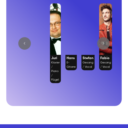
Juri
Hans
Stefan
Fabio
Richa
Klavier
E-
Gesang
Gesang
Gesan
/
Gitarre
/ Vocal
/ Vocal
/ Vocal
Piano
/
Flügel