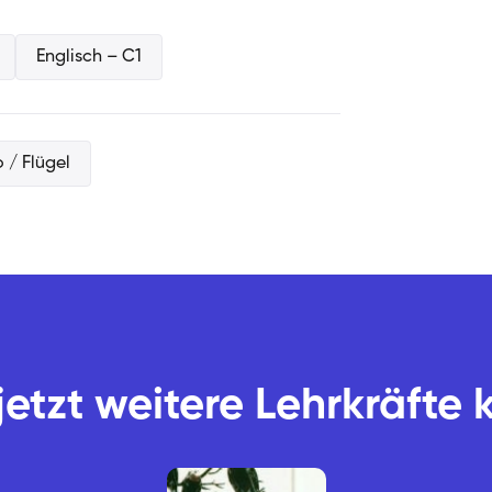
eitige Gespür machen für mich guten
Englisch – C1
o / Flügel
jetzt weitere Lehrkräfte