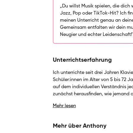
und deinen Zielen an. Manche bra
„Du willst Musik spielen, die dich
andere mehr Improvisation und Geh
Jazz, Pop oder TikTok-Hit? Ich fi
dich funktioniert. Technik und Aus
meinen Unterricht genau an deine 
Musizieren, damit du motiviert ble
Gemeinsam entfalten wir dein mus
Lehrtätigkeit produziere ich Musi
Neugier und echter Leidenschaft!
über 200 Konzerte europaweit gespi
und Französisch und freue mich da
Unterrichtserfahrung
Ich unterrichte seit drei Jahren Kla
Schüler:innen im Alter von 5 bis 72 J
auf dem individuellen Verständnis j
zunächst herausfinden, wie jemand a
Vorlieben vorhanden sind. Je nach In
Mehr lesen
unterschiedlich: Manche profitieren
andere entfalten sich besser durch I
ist wichtig, dass sich meine Schüler:i
Mehr über Anthony
deshalb passe ich meinen Unterricht f