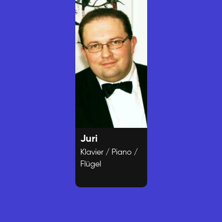
Juri
Klavier / Piano /
Flügel