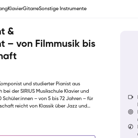
ang
Klavier
Gitarre
Sonstige Instrumente
ht &
t – von Filmmusik bis
haft
omponist und studierter Pianist aus
ch bei der SIRIUS Musikschule Klavier und
Schüler:innen – von 5 bis 72 Jahren – für
schaft reicht von Klassik über Jazz und
eospiel-Soundtracks: Von Super Mario bis
 TikTok-Hits – ich liebe es, mein
n und mit dir zu teilen. Mein Unterricht ist
e mich deinen Interessen, deinem Lerntempo