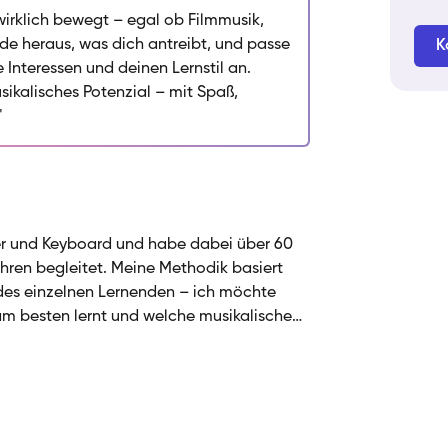
uchen mehr Theorie und Notenlesen,
 wirklich bewegt – egal ob Filmmusik,
örbildung – ich finde heraus, was für
nde heraus, was dich antreibt, und passe
K
druck verbinde ich mit praktischem
Interessen und deinen Lernstil an.
ibst und stetig wächst. Neben meiner
ikalisches Potenzial – mit Spaß,
k und habe mit meiner ehemaligen Band
"
elt. Ich unterrichte auf Deutsch, Englisch
rauf, gemeinsam mit dir zu musizieren.
vier und Keyboard und habe dabei über 60
ahren begleitet. Meine Methodik basiert
edes einzelnen Lernenden – ich möchte
m besten lernt und welche musikalischen
teresse und Fähigkeiten arbeite ich
 mehr von theoretischen Grundlagen,
mprovisation und weniger Notenlesen. Mir
nnen musikalisch frei entfalten können,
lexibel an ihre Bedürfnisse an. Dieser