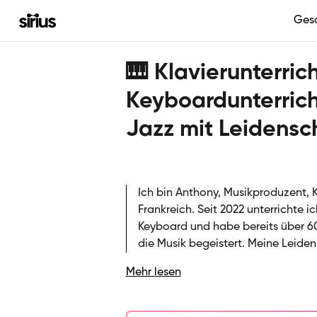
Ges
🎹 Klavierunterric
Keyboardunterrich
Jazz mit Leidensc
Ich bin Anthony, Musikproduzent, K
Frankreich. Seit 2022 unterrichte i
Keyboard und habe bereits über 60 
die Musik begeistert. Meine Leiden
Funk bis hin zu Filmmusik und Vid
Mehr lesen
Minecraft, von Anime-Scores bis zu
Repertoire immer weiter zu erweiter
flexibel und persönlich: Ich pass