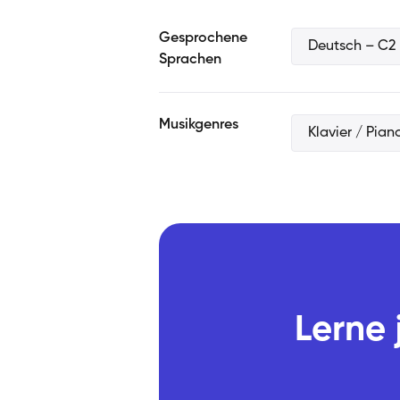
lebendige Austausch und das gegens
Unterricht aus.
Gesprochene
Deutsch – C2
Sprachen
Musikgenres
Klavier / Pian
Lerne 