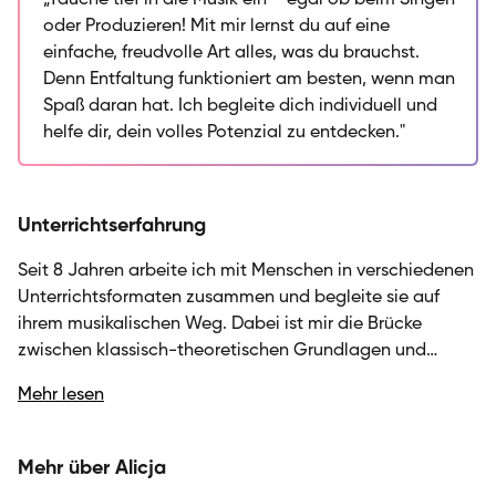
„Tauche tief in die Musik ein – egal ob beim Singen
mit Menschen in verschiedenen Formaten – sei es als
oder Produzieren! Mit mir lernst du auf eine
holistische Vocal Coach, in Voice Movement
einfache, freudvolle Art alles, was du brauchst.
Workshops oder als Produzentin. Meine Hauptfächer
Denn Entfaltung funktioniert am besten, wenn man
sind Gesang und Musikproduktion, und ich liebe es,
Spaß daran hat. Ich begleite dich individuell und
die Brücke zwischen klassischer Technik und
helfe dir, dein volles Potenzial zu entdecken."
individuellem, kreativem Ausdruck zu schlagen. Ob du
deine Stimme entdecken, an Atemtechnik und
Improvisation arbeiten oder die Grundlagen der
Unterrichtserfahrung
Musikproduktion in Ableton und Logic lernen
möchtest – ich gehe flexibel auf deine Wünsche ein
Seit 8 Jahren arbeite ich mit Menschen in verschiedenen
und unterstütze dich dabei, dein Potential zu
Unterrichtsformaten zusammen und begleite sie auf
entfalten. Mein Motto: Entfaltung funktioniert am
ihrem musikalischen Weg. Dabei ist mir die Brücke
besten, wenn man Freude daran hat!
zwischen klassisch-theoretischen Grundlagen und
einem individuell angepassten Unterricht besonders
Mehr lesen
wichtig. Ich gehe flexibel auf die persönlichen Wünsche
und Bedürfnisse meiner Schüler:innen ein – ob
Anfänger:innen, die erste Schritte in der Musikproduktion
Mehr über Alicja
machen möchten, oder Fortgeschrittene, die ihre