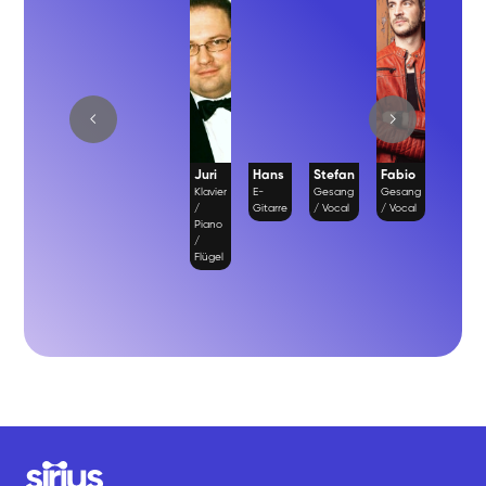
Juri
Hans
Stefan
Fabio
Richa
Klavier
E-
Gesang
Gesang
Gesan
/
Gitarre
/ Vocal
/ Vocal
/ Vocal
Piano
/
Flügel