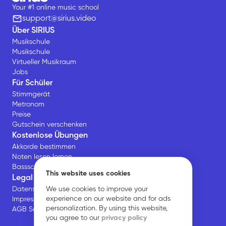
Your #1 online music school
support@sirius.video
Über SIRIUS
Musikschule
Musikschule
Virtueller Musikraum
Jobs
Für Schüler
Stimmgerät
Metronom
Preise
Gutschein verschenken
Kostenlose Übungen
Akkorde bestimmen
Noten lesen lernen
Bassschlüssel Übungen
This website uses cookies
Legal
We use cookies to improve your
Datenschutz
experience on our website and for ads
Impressum
personalization. By using this website,
AGB Schüler*innen
you agree to our
privacy policy