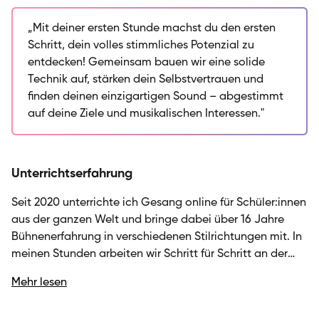
SIRIUS Musikschule und begleite Schüler:innen aus
aller Welt online auf ihrem Weg zur eigenen Stimme.
„Mit deiner ersten Stunde machst du den ersten
Mein Unterricht verbindet solide Technik mit kreativer
Schritt, dein volles stimmliches Potenzial zu
Entfaltung: Wir arbeiten Schritt für Schritt an deiner
entdecken! Gemeinsam bauen wir eine solide
Atemtechnik, Mundform, Platzierung und stimmlichem
Technik auf, stärken dein Selbstvertrauen und
Ausdruck – immer angewendet auf Songs, die dich
finden deinen einzigartigen Sound – abgestimmt
wirklich begeistern. Dabei geht es mir nicht nur um
auf deine Ziele und musikalischen Interessen."
korrekte Tongebung, sondern vor allem darum, dass
du deine einzigartige Stimme entdeckst,
Selbstvertrauen aufbaust und die Freude an der Musik
Unterrichtserfahrung
im Mittelpunkt bleibt. Ob du gerade erst anfängst
oder deine Fähigkeiten verfeinern möchtest: Ich
Seit 2020 unterrichte ich Gesang online für Schüler:innen
gestalte jede Stunde individuell nach deinen Zielen
aus der ganzen Welt und bringe dabei über 16 Jahre
und Vorlieben, damit du motiviert bleibst und
Bühnenerfahrung in verschiedenen Stilrichtungen mit. In
kontinuierlich wächst.
meinen Stunden arbeiten wir Schritt für Schritt an der
Stärkung deiner Gesangstechnik – von Atemtechnik
Mehr lesen
über Mundform und Platzierung bis hin zu gezielten
Vokalübungen. Dabei wende ich das Gelernte direkt auf