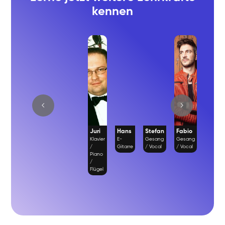
kennen
Juri
Hans
Stefan
Fabio
Richa
Klavier
E-
Gesang
Gesang
Gesan
/
Gitarre
/ Vocal
/ Vocal
/ Vocal
Piano
/
Flügel