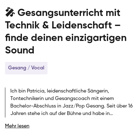
🎤 Gesangsunterricht mit
Technik & Leidenschaft –
finde deinen einzigartigen
Sound
Gesang / Vocal
Ich bin Patricia, leidenschaftliche Sängerin,
Tontechnikerin und Gesangscoach mit einem
Bachelor-Abschluss in Jazz/Pop Gesang. Seit über 16
Jahren stehe ich auf der Bühne und habe in
verschiedensten musikalischen Stilrichtungen performt
Mehr lesen
– von funkigen Grooves über rockige Nummern bis hin
zu souligen Balladen. Seit 2020 unterrichte ich bei der