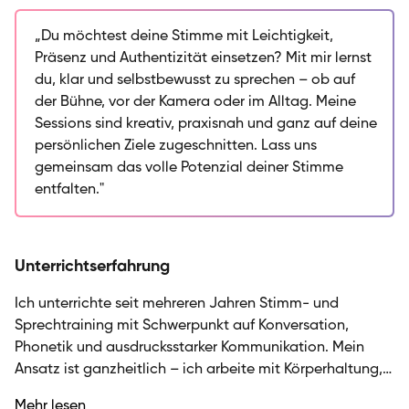
Unterricht Technik mit Kreativität und Präsenz. Mein
Ansatz ist ganzheitlich: Ich arbeite mit Körperhaltung,
„Du möchtest deine Stimme mit Leichtigkeit,
Atmung und Mimik, um den ganzen Körper in den
Präsenz und Authentizität einsetzen? Mit mir lernst
Sprechprozess einzubeziehen. Ob du an deiner
du, klar und selbstbewusst zu sprechen – ob auf
Aussprache feilen, mehr Sicherheit beim Sprechen
der Bühne, vor der Kamera oder im Alltag. Meine
entwickeln oder deine Bühnenpräsenz stärken
Sessions sind kreativ, praxisnah und ganz auf deine
möchtest – ich gestalte jede Einheit praxisnah und
persönlichen Ziele zugeschnitten. Lass uns
individuell auf deine persönlichen Ziele zugeschnitten.
gemeinsam das volle Potenzial deiner Stimme
Gemeinsam arbeiten wir an natürlichem Rhythmus,
entfalten."
phonetischer Präzision und einem ausdrucksstarken,
authentischen Sprechen. Lass uns zusammen das
volle Potenzial deiner Stimme entdecken und dich
Unterrichtserfahrung
dabei unterstützen, mit Leichtigkeit und
Überzeugungskraft zu kommunizieren.
Ich unterrichte seit mehreren Jahren Stimm- und
Sprechtraining mit Schwerpunkt auf Konversation,
Phonetik und ausdrucksstarker Kommunikation. Mein
Ansatz ist ganzheitlich – ich arbeite mit Körperhaltung,
Atmung und Mimik, um den ganzen Körper in den
Mehr lesen