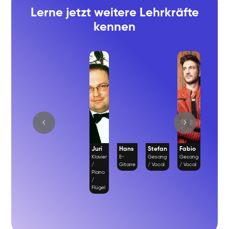
Lerne jetzt weitere Lehrkräfte
kennen
Juri
Hans
Stefan
Fabio
Richa
Klavier
E-
Gesang
Gesang
Gesan
/
Gitarre
/ Vocal
/ Vocal
/ Vocal
Piano
/
Flügel