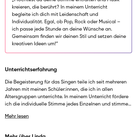
„Möchtest du deine Stimme entfalten und Musik
Persönlichkeit entfaltest. Ich orientiere mich an dem,
kreieren, die berührt? In meinem Unterricht
was dich motiviert und inspiriert, ganz gleich ob das
begleite ich dich mit Leidenschaft und
Popmelodien, rockige Klänge oder Musicals sind. Mein
Individualität. Egal, ob Pop, Rock oder Musical –
Ansatz verbindet Struktur mit Kreativität: Wir arbeiten
ich passe jede Stunde an deine Wünsche an.
gemeinsam an deinem Repertoire, entwickeln dein
Gemeinsam finden wir deinen Stil und setzen deine
Gehör und fördern deinen individuellen Ausdruck. Ich
kreativen Ideen um!“
lege großen Wert darauf, dass jeder Lernprozess Spaß
macht und du immer wieder neue Fortschritte hörst.
Lass uns gemeinsam in die aufregende Welt des
Unterrichtserfahrung
Gesangs eintauchen und deine musikalischen Ziele
verwirklichen.
Die Begeisterung für das Singen teile ich seit mehreren
Jahren mit meinen Schüler:innen, die ich in allen
Altersgruppen unterrichte. In meinem Unterricht fördere
ich die individuelle Stimme jedes Einzelnen und stimme
die Inhalte auf die persönlichen Ziele ab – sei es zur
Mehr lesen
Entfaltung der eigenen Musikalität oder zur Vorbereitung
auf Aufführungen. Dabei integriere ich verschiedene
methodische Ansätze, von funktionalen Stimmtechniken
Mehr über Linda