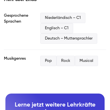
bis hin zu kreativen Improvisationsübungen, um die
Kreativität und Spielfreude zu fördern. Besonders wichtig
ist mir die Verbindung von Theorie und Praxis, sodass
Gesprochene
Niederländisch – C1
meine Schüler:innen ein umfassendes Verständnis der
Sprachen
Musik entwickeln.
Englisch – C1
Deutsch – Muttersprachler
Musikgenres
Pop
Rock
Musical
Lerne jetzt weitere Lehrkräfte