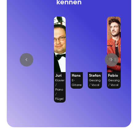
kennen
Juri
Hans
Stefan
Fabio
Richa
Klavier
E-
Gesang
Gesang
Gesan
/
Gitarre
/ Vocal
/ Vocal
/ Vocal
Piano
/
Flügel