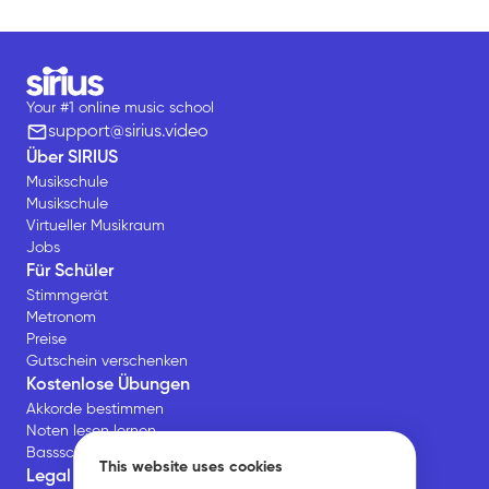
Your #1 online music school
support@sirius.video
Über SIRIUS
Musikschule
Musikschule
Virtueller Musikraum
Jobs
Für Schüler
Stimmgerät
Metronom
Preise
Gutschein verschenken
Kostenlose Übungen
Akkorde bestimmen
Noten lesen lernen
Bassschlüssel Übungen
This website uses cookies
Legal