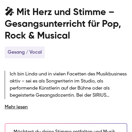
🎤 Mit Herz und Stimme –
Gesangsunterricht für Pop,
Rock & Musical
Gesang / Vocal
Ich bin Linda und in vielen Facetten des Musikbusiness
aktiv – sei es als Songwriterin im Studio, als
performende Künstlerin auf der Bühne oder als
begeisterte Gesangsdozentin. Bei der SIRIUS
Musikschule unterrichte ich mit Leidenschaft das
Mehr lesen
Singen und teile meine Begeisterung für musikalische
Ausdrucksformen. In meinem Unterricht stelle ich
sicher, dass du die Grundlagen der Gesangstechnik
erlernst und gleichzeitig deine eigene Stimme und