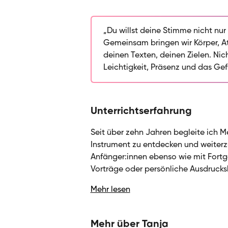
Musikschule und begleite Menschen
sondern wirklich begreifen wollen: 
Werkzeug. Im Zentrum steht die 
„Du willst deine Stimme nicht nur
wie sie klingt, was sie meint, was s
Gemeinsam bringen wir Körper, A
Resonanz, Interpretation und dar
deinen Texten, deinen Zielen. Nich
Bedeutung eine Einheit bilden. Me
Leichtigkeit, Präsenz und das Gefü
Übungen mit praktischer Textarbeit
Selbstvertrauen in deinem Ausdru
studieren – im eigentlichen Sinn 
Unterrichtserfahrung
dein Tourguide sein auf dem Weg 
Seit über zehn Jahren begleite ich 
Instrument zu entdecken und weiterzu
Anfänger:innen ebenso wie mit Fortge
Vorträge oder persönliche Ausdruck
liegt auf der Talmi-Methode® und s
Mehr lesen
Stimme in funktionale Einheit bringe
Perfektion, sondern um das Verständ
Verbindung von Klang und Bedeutung.
Mehr über Tanja