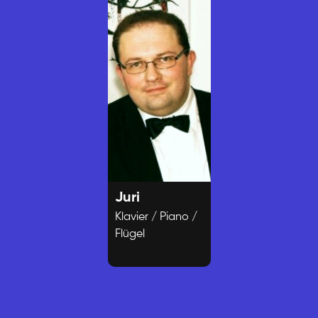
Juri
Klavier / Piano /
Flügel