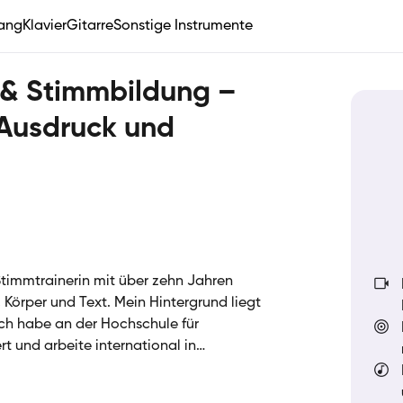
ang
Klavier
Gitarre
Sonstige Instrumente
 & Stimmbildung –
 Ausdruck und
Stimmtrainerin mit über zehn Jahren
 Körper und Text. Mein Hintergrund liegt
ch habe an der Hochschule für
rt und arbeite international in
 jenseits etablierter Formen. Aktuell
len Theater. Ich unterrichte bei der SIRIUS