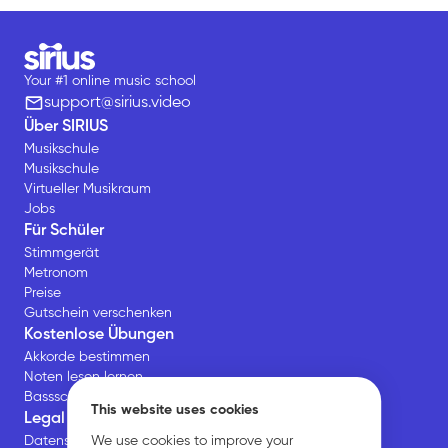
Your #1 online music school
support@sirius.video
Über SIRIUS
Musikschule
Musikschule
Virtueller Musikraum
Jobs
Für Schüler
Stimmgerät
Metronom
Preise
Gutschein verschenken
Kostenlose Übungen
Akkorde bestimmen
Noten lesen lernen
Bassschlüssel Übungen
This website uses cookies
Legal
We use cookies to improve your
Datenschutz