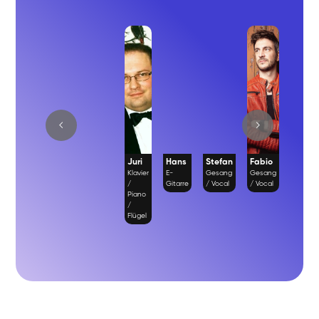
Juri
Hans
Stefan
Fabio
Richa
Klavier
E-
Gesang
Gesang
Gesan
/
Gitarre
/ Vocal
/ Vocal
/ Vocal
Piano
/
Flügel