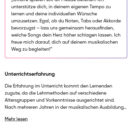
„Gitarre spielen soll dir Freude bereiten! Ich
Spaß hast und dich in deinem eigenen Tempo
unterstütze dich, in deinem eigenen Tempo zu
entwickeln kannst. Dabei ist es mir wichtig, dass du
lernen und deine individuellen Wünsche
nicht unter Druck stehst, alles sofort perfekt
umzusetzen. Egal, ob du Noten, Tabs oder Akkorde
beherrschen zu müssen. Du entscheidest, welche
bevorzugst – lass uns gemeinsam herausfinden,
Themen für dich relevant sind – sei es Gehörbildung,
welche Songs dein Herz höher schlagen lassen. Ich
Akkorde oder das Spielen deiner Lieblingstitel. Ich
freue mich darauf, dich auf deinem musikalischen
helfe dir dabei, die Technik zu verstehen und deinen
Weg zu begleiten!“
eigenen Ausdruck zu finden, während wir gemeinsam
an deinen musikalischen Zielen arbeiten. Lass uns
daran arbeiten, deine Kreativität zu fördern und deine
Unterrichtserfahrung
musikalischen Fähigkeiten zu entfalten.
Die Erfahrung im Unterricht kommt den Lernenden
zugute, da die Lehrmethoden auf verschiedene
Altersgruppen und Vorkenntnisse ausgerichtet sind.
Nach mehreren Jahren in der musikalischen Ausbildung
und dem Unterrichten von Klavier und Musiktheorie weiß
Mehr lesen
ich, wie wichtig die individuelle Förderung ist.
Besonderen Wert lege ich darauf, das musikalische