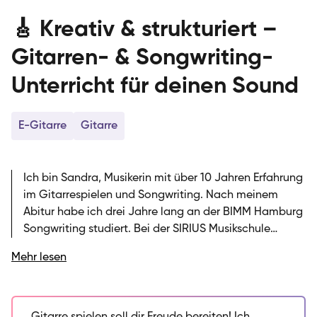
🎸 Kreativ & strukturiert –
Gitarren- & Songwriting-
Unterricht für deinen Sound
E-Gitarre
Gitarre
Ich bin Sandra, Musikerin mit über 10 Jahren Erfahrung
im Gitarrespielen und Songwriting. Nach meinem
Abitur habe ich drei Jahre lang an der BIMM Hamburg
Songwriting studiert. Bei der SIRIUS Musikschule
unterrichte ich Gitarre und Songwriting in allen
Mehr lesen
Altersklassen und es macht mir große Freude, die
individuellen Interessen meiner Schülerinnen und
Schüler in den Mittelpunkt zu stellen. Mein
Unterrichtsziel ist es, dass du beim Gitarre spielen