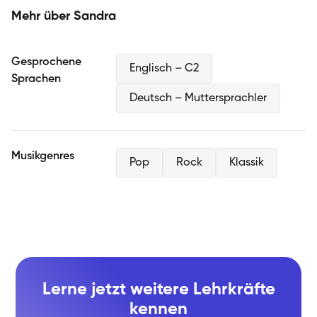
Gehör zu schulen und Grundlagen der Musiktheorie
Mehr über Sandra
einfließen zu lassen, um ein ganzheitliches Verständnis
zu vermitteln. Dabei genieße ich es, mit Kindern und
Erwachsenen zu arbeiten und auf ihre einzigartigen
Gesprochene
Englisch – C2
Interessen und Ziele einzugehen.
Sprachen
Deutsch – Muttersprachler
Musikgenres
Pop
Rock
Klassik
Lerne jetzt weitere Lehrkräfte
kennen