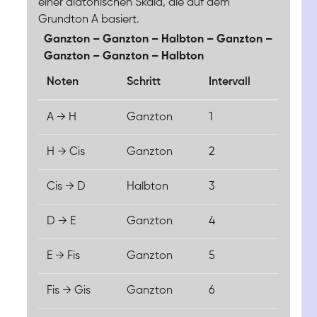
einer diatonischen Skala, die auf dem
Grundton A basiert.
Ganzton – Ganzton – Halbton – Ganzton –
Ganzton – Ganzton – Halbton
Noten
Schritt
Intervall
A → H
Ganzton
1
H → Cis
Ganzton
2
Cis → D
Halbton
3
D → E
Ganzton
4
E → Fis
Ganzton
5
Fis → Gis
Ganzton
6