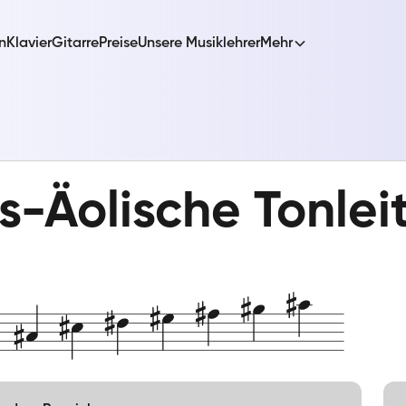
n
Klavier
Gitarre
Preise
Unsere Musiklehrer
Mehr
s-Äolische Tonlei