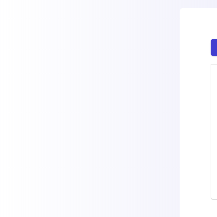
Auflö
sie 