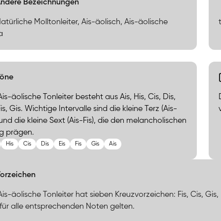
ndere Bezeichnungen
Natürliche Molltonleiter, Ais-äolisch, Ais-äolische
a
Töne
Ais-äolische Tonleiter besteht aus Ais, His, Cis, Dis,
Fis, Gis. Wichtige Intervalle sind die kleine Terz (Ais-
 und die kleine Sext (Ais-Fis), die den melancholischen
g prägen.
His
Cis
Dis
Eis
Fis
Gis
Ais
orzeichen
Ais-äolische Tonleiter hat sieben Kreuzvorzeichen: Fis, Cis, Gis
für alle entsprechenden Noten gelten.