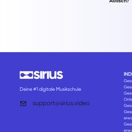
Äolisch?
IND
Gesa
Ges
Deine #1 digitale Musikschule
Ges
Onli
support@sirius.video
Gesa
Gesa
erw
Gesa
erw