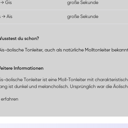
 → Gis
große Sekunde
s → Ais
große Sekunde
usstest du schon?
Ais-äolische Tonleiter, auch als natürliche Molltonleiter beka
eitere Informationen
is-äolische Tonleiter ist eine Moll-Tonleiter mit charakteristisc
lang ist dunkel und melancholisch. Ursprünglich war die Äolische
 erfahren
is-äolische Tonleiter, auch als natürliche Molltonleiter bekann
(Cis) und die kleine Sexte (Fis). Harmonisch wird sie häufig ü
 Struktur ermöglicht die Verwendung von Subdominant- und 