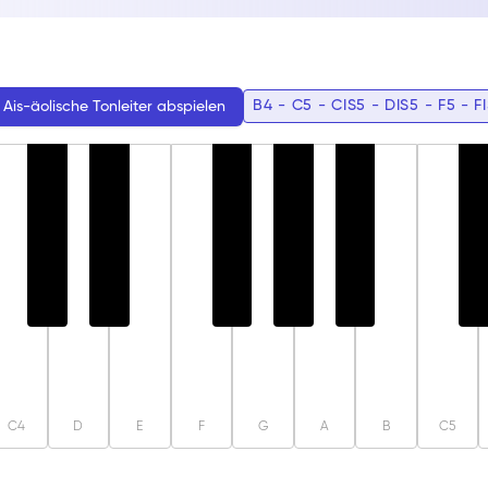
sung in die Tonika führen. Diese Tonleiter ist besonders in d
kreative Improvisationen und modale Spannungen fördert.
B4 - C5 - CIS5 - DIS5 - F5 - F
Ais-äolische Tonleiter
abspielen
C4
D
E
F
G
A
B
C5