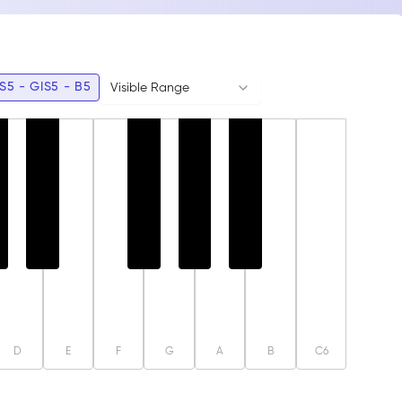
er zeitgenössischen Musik und im Jazz von Bedeutung, da
IS5 - GIS5 - B5
Visible Range
D
E
F
G
A
B
C6