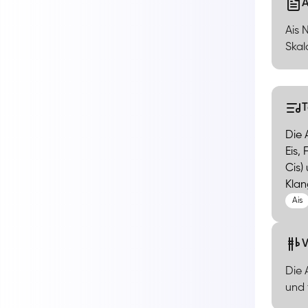
A
Ais 
Skal
Die 
Eis, 
Cis)
Klan
Ais
V
Die 
und 