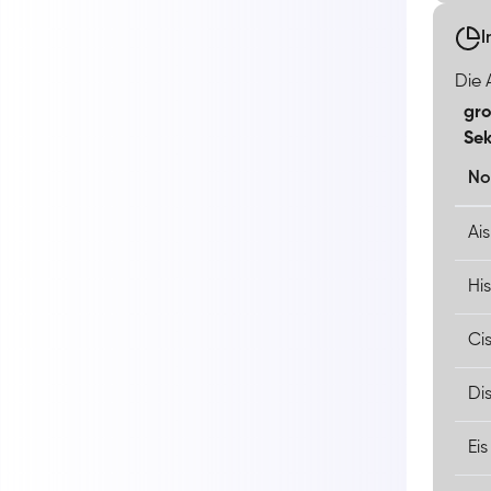
I
Die A
gro
Se
No
Ais
Hi
Ci
Dis
Eis