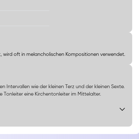
nnt, wird oft in melancholischen Kompositionen verwendet.
hen Intervallen wie der kleinen Terz und der kleinen Sexte.
 Tonleiter eine Kirchentonleiter im Mittelalter.
t, bietet eine melancholische Klangfarbe durch die kleine
ber Mollakkorden verwendet, was emotionale Tiefe erzeugt.
Dominantakkorden, die Spannung aufbauen und zu einer