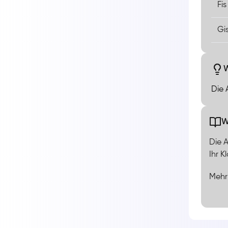
Fis
Gi
W
Die 
W
Die A
Ihr K
Mehr
Die A
Terz 
Ihre