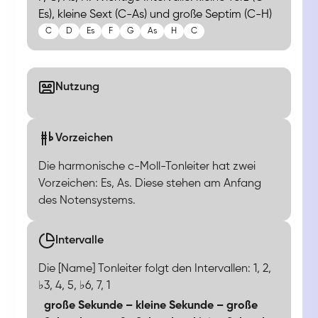
Es), kleine Sext (C-As) und große Septim (C-H)
C
D
Es
F
G
As
H
C
Nutzung
Vorzeichen
Die harmonische c-Moll-Tonleiter hat zwei
Vorzeichen: Es, As. Diese stehen am Anfang
des Notensystems.
Intervalle
Die [Name] Tonleiter folgt den Intervallen: 1, 2,
♭3, 4, 5, ♭6, 7, 1
große Sekunde – kleine Sekunde – große