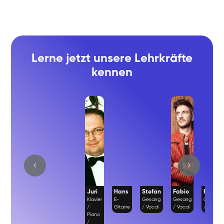
Lerne jetzt unsere Lehrkräfte
kennen
Juri
Hans
Stefan
Fabio
Richar
Klavier
E-
Gesang
Gesang
Gesang
/
Gitarre
/ Vocal
/ Vocal
/ Vocal
Piano
/