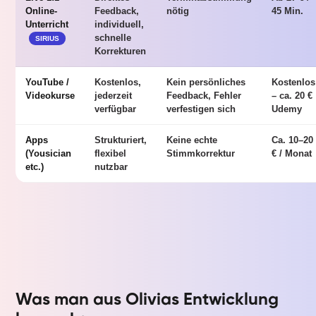
Online-
Feedback,
nötig
45 Min.
Unterricht
individuell,
schnelle
SIRIUS
Korrekturen
YouTube /
Kostenlos,
Kein persönliches
Kostenlos
Videokurse
jederzeit
Feedback, Fehler
– ca. 20 €
verfügbar
verfestigen sich
Udemy
Apps
Strukturiert,
Keine echte
Ca. 10–20
(Yousician
flexibel
Stimmkorrektur
€ / Monat
etc.)
nutzbar
Was man aus Olivias Entwicklung