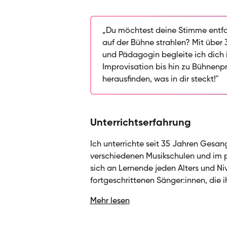
Gesangstechnik – von Bel Canto üb
Ansätzen – mit stilistischer Vielfal
eigenen Klang finden, Improvisatio
„Du möchtest deine Stimme entfa
dich selbst am Klavier oder Gitarr
auf der Bühne strahlen? Mit über
Unterricht so, dass Technik, Ausdr
und Pädagogin begleite ich dich 
gehen. Dabei lege ich Wert auf Ph
Improvisation bis hin zu Bühnen
Bühnenpräsenz – damit du nicht nu
herausfinden, was in dir steckt!"
performst. Meine Leidenschaft ist
am musikalischen Entdecken möcht
Unterrichtserfahrung
Ich unterrichte seit 35 Jahren Gesan
verschiedenen Musikschulen und im p
sich an Lernende jeden Alters und Ni
fortgeschrittenen Sänger:innen, die
Improvisationsfähigkeiten ausbauen
Mehr lesen
verschiedenen Gesangstechniken wie
Stimmbildung, immer angepasst an die