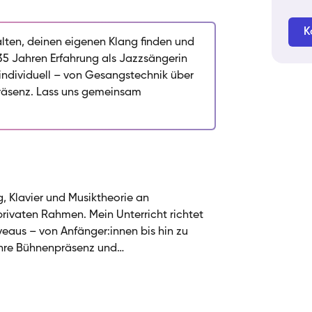
er Speechlevel bis zu funktionalen
t und kreativer Freiheit. Ob du deinen
K
n stärken, Songwriting entwickeln oder
lten, deinen eigenen Klang finden und
e begleiten möchtest: Ich gestalte den
 35 Jahren Erfahrung als Jazzsängerin
uck und Interpretation Hand in Hand
individuell – von Gesangstechnik über
rasierungsfreiheiten, Repertoireaufbau und
präsenz. Lass uns gemeinsam
r singst, sondern wirklich ausdrucksstark
 das Improvisieren, und genau diese Freude
e ich an dich weitergeben.
g, Klavier und Musiktheorie an
rivaten Rahmen. Mein Unterricht richtet
veaus – von Anfänger:innen bis hin zu
 ihre Bühnenpräsenz und
 möchten. Methodisch arbeite ich mit
 Bel Canto, Speechlevel und funktionaler
 gewählte Stilistik. Dabei lege ich