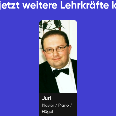
jetzt weitere Lehrkräfte
Juri
Klavier / Piano /
Flügel