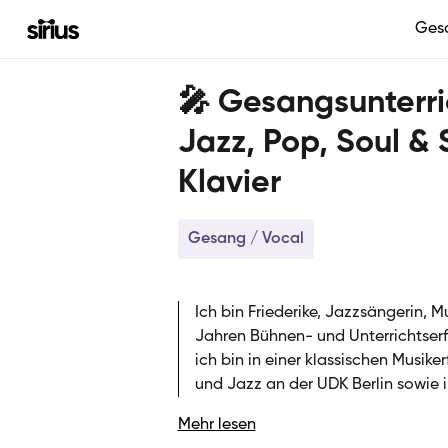
Ges
🎤 Gesangsunterri
Jazz, Pop, Soul &
Klavier
Gesang / Vocal
Ich bin Friederike, Jazzsängerin, M
Jahren Bühnen- und Unterrichtserf
ich bin in einer klassischen Musi
und Jazz an der UDK Berlin sowie i
ich mit Jazz-, Pop- und Soul-Band
Mehr lesen
Musikschule mit großer Leidenschaf