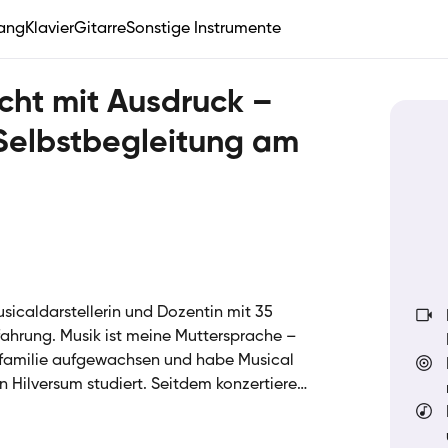
ang
Klavier
Gitarre
Sonstige Instrumente
cht mit Ausdruck –
 Selbstbegleitung am
usicaldarstellerin und Dozentin mit 35
ahrung. Musik ist meine Muttersprache –
kerfamilie aufgewachsen und habe Musical
n Hilversum studiert. Seitdem konzertiere
s und unterrichte bei der SIRIUS
t. Mein Unterricht verbindet solide