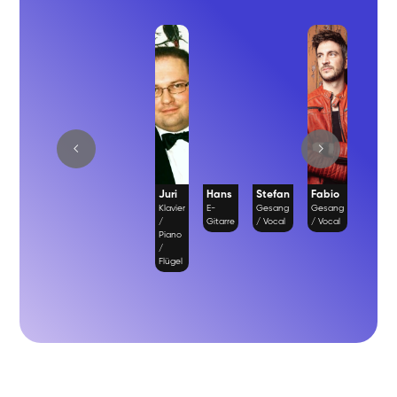
Juri
Hans
Stefan
Fabio
Richa
Klavier
E-
Gesang
Gesang
Gesan
/
Gitarre
/ Vocal
/ Vocal
/ Vocal
Piano
/
Flügel