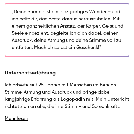
klassische Grundlagen mit Improvisation und
kreativen Ansätzen verbinde. Mein Unterricht ist
„Deine Stimme ist ein einzigartiges Wunder – und
ganzheitlich ausgerichtet: Ich arbeite mit Körper,
ich helfe dir, das Beste daraus herauszuholen! Mit
Geist und Seele als Freund und helfe dir dabei, das
einem ganzheitlichen Ansatz, der Körper, Geist und
Beste aus deinem Ausdruck herauszuholen. Dabei
Seele einbezieht, begleite ich dich dabei, deinen
legen wir gemeinsam Wert auf Technik, Atmung und
Ausdruck, deine Atmung und deine Stimme voll zu
die Verbindung zum Nervensystem, um deine
entfalten. Mach dir selbst ein Geschenk!"
Aussprache und deinen persönlichen Klang
weiterzuentwickeln. Ob du deine Sprechstimme
stärken, an deiner Präsenz arbeiten oder einfach das
Unterrichtserfahrung
Staunen über deine eigenen Potenziale erleben
möchtest – ich gestalte den Unterricht so, dass du
Ich arbeite seit 25 Jahren mit Menschen im Bereich
motiviert bleibst und stetig wächst. Lass uns
Stimme, Atmung und Ausdruck und bringe dabei
gemeinsam entdecken, was in deiner Stimme steckt!
langjährige Erfahrung als Logopädin mit. Mein Unterricht
richtet sich an alle, die ihre Stimm- und Sprechkraft
ganzheitlich entwickeln möchten – ob für den
Mehr lesen
beruflichen Alltag, künstlerische Zwecke oder
persönliches Wachstum. Dabei lege ich großen Wert