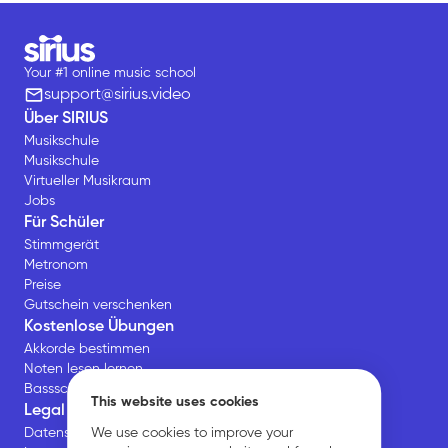
Your #1 online music school
support@sirius.video
Über SIRIUS
Musikschule
Musikschule
Virtueller Musikraum
Jobs
Für Schüler
Stimmgerät
Metronom
Preise
Gutschein verschenken
Kostenlose Übungen
Akkorde bestimmen
Noten lesen lernen
Bassschlüssel Übungen
This website uses cookies
Legal
We use cookies to improve your
Datenschutz