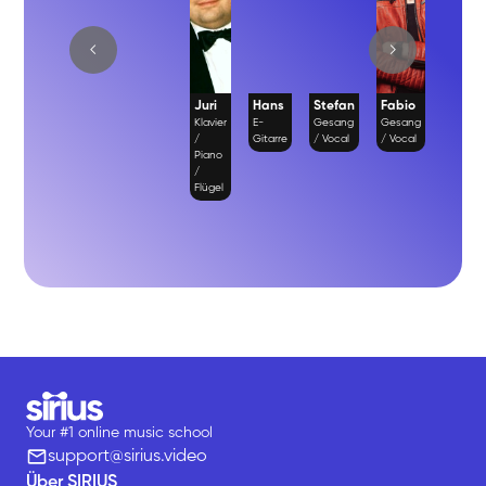
Juri
Hans
Stefan
Fabio
Richa
Klavier
E-
Gesang
Gesang
Gesan
/
Gitarre
/ Vocal
/ Vocal
/ Vocal
Piano
/
Flügel
Your #1 online music school
support@sirius.video
Über SIRIUS