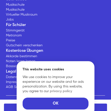
Musikschule
Musikschule
Virtueller Musikraum
Jobs
Für Schüler
Stimmgerät
Metronom
Preise
Gutschein verschenken
Kostenlose Übungen
Akkorde bestimmen
Noten lesen lernen
Bassschlüssel Übungen
This website uses cookies
Legal
We use cookies to improve your
Datenschutz
experience on our website and for ads
Impressum
personalization. By using this website,
AGB Schüler*innen
you agree to our
privacy policy
OK
© 2026 Sirius Music Communications GmbH. All rights
Kostenlose Probestunde buchen
reserved.