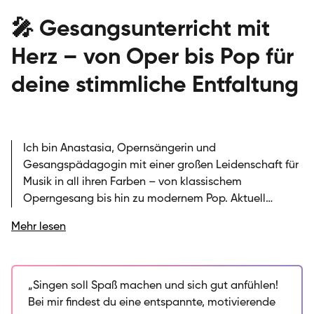
🎤 Gesangsunterricht mit
Herz – von Oper bis Pop für
deine stimmliche Entfaltung
Ich bin Anastasia, Opernsängerin und
Gesangspädagogin mit einer großen Leidenschaft für
Musik in all ihren Farben – von klassischem
Operngesang bis hin zu modernem Pop. Aktuell
schließe ich meinen Master in Gesang ab und
Mehr lesen
unterrichte bei der SIRIUS Musikschule, wo ich meine
Erfahrung aus der Arbeit mit Jugendlichen und
Erwachsenen einbringe. Neben meiner klassischen
Ausbildung leite ich auch einen Jugend-Popchor und
„Singen soll Spaß machen und sich gut anfühlen!
liebe es, unterschiedliche Genres miteinander zu
Bei mir findest du eine entspannte, motivierende