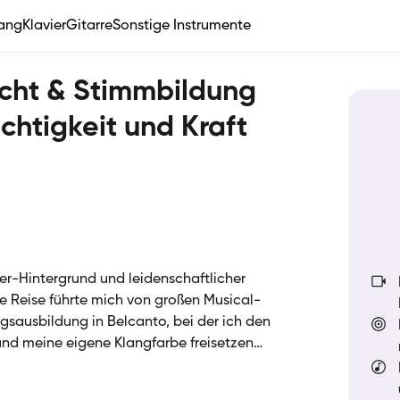
ang
Klavier
Gitarre
Sonstige Instrumente
icht & Stimmbildung
chtigkeit und Kraft
er-Hintergrund und leidenschaftlicher
 Reise führte mich von großen Musical-
gsausbildung in Belcanto, bei der ich den
nd meine eigene Klangfarbe freisetzen
der SIRIUS Musikschule und gebe meine
xis weiter – immer mit dem Ziel, dass du