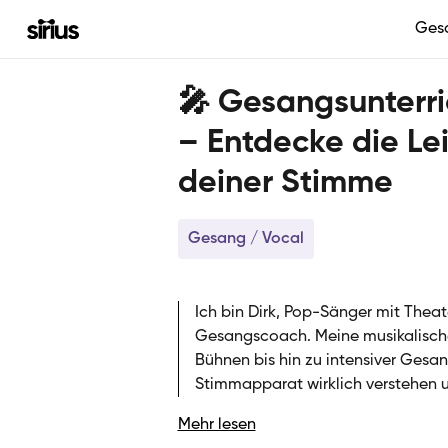
Ges
🎤 Gesangsunterr
– Entdecke die Lei
deiner Stimme
Gesang / Vocal
Ich bin Dirk, Pop-Sänger mit Theat
Gesangscoach. Meine musikalische
Bühnen bis hin zu intensiver Gesan
Stimmapparat wirklich verstehen u
durfte. Heute unterrichte ich bei 
Mehr lesen
Erfahrung aus Shows und Bühnenpra