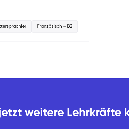
öchten. Methodisch lege ich großen Wert
annung zu erkennen und loszulassen,
oller wird.
ttersprachler
Französisch – B2
jetzt weitere Lehrkräfte