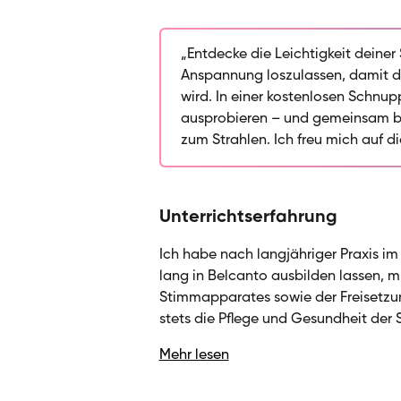
deine Stimme befreist und entfaltes
muskuläre Anspannungen zu erken
leichter, klangvoller und ausdrucks
„Entdecke die Leichtigkeit deiner 
Musical oder andere Stilrichtunge
Anspannung loszulassen, damit d
Atemtechnik, Stütze und einem g
wird. In einer kostenlosen Schnup
verbinde ich fundiertes technisch
ausprobieren – und gemeinsam bri
sodass es sich irgendwann wie von s
zum Strahlen. Ich freu mich auf di
Potenzial entdeckst und motiviert
Unterrichtserfahrung
Ich habe nach langjähriger Praxis i
lang in Belcanto ausbilden lassen, 
Stimmapparates sowie der Freisetzu
stets die Pflege und Gesundheit der
ich mich in Atem- und Stütztechniken
Mehr lesen
in großen Shows anwende. Mein Unterr
Niveaus – vom Anfänger bis zum Fort