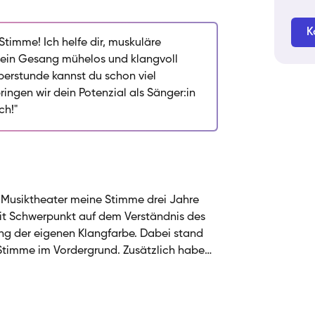
t. Mein Ansatz: Ich helfe dir, überflüssige
nen und loszulassen, damit dein Gesang
K
voller wird. Ob du dich für Pop, Rock,
Stimme! Ich helfe dir, muskuläre
n begeisterst – wir arbeiten gemeinsam an
ein Gesang mühelos und klangvoll
esunden Umgang mit deiner Stimme. Dabei
perstunde kannst du schon viel
es Wissen mit praktischer Anwendung,
ngen wir dein Potenzial als Sänger:in
elbst singt. Mein Ziel ist es, dass du dein
ch!"
 deinen eigenen Weg als Sänger*in gehst.
m Musiktheater meine Stimme drei Jahre
mit Schwerpunkt auf dem Verständnis des
ng der eigenen Klangfarbe. Dabei stand
 Stimme im Vordergrund. Zusätzlich habe
 weitergebildet, die ich auch heute noch
icht richtet sich an Sänger:innen jeden
geschrittenen – die ihre Stimme befreien