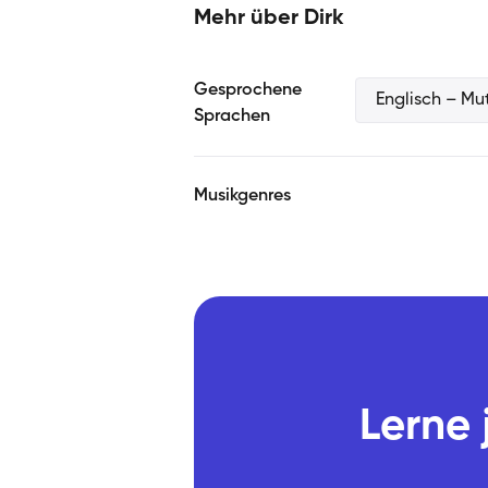
und ihr volles Potenzial entfalten m
Mehr über Dirk
darauf, überflüssige muskuläre Ansp
damit der Gesang leichter und klangv
Gesprochene
Englisch – Mu
Sprachen
Musikgenres
Lerne 