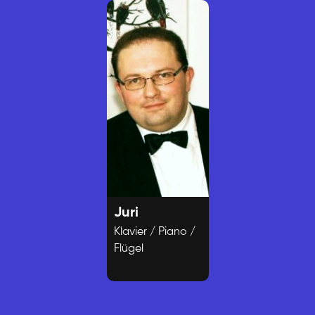
Juri
Klavier / Piano /
Flügel