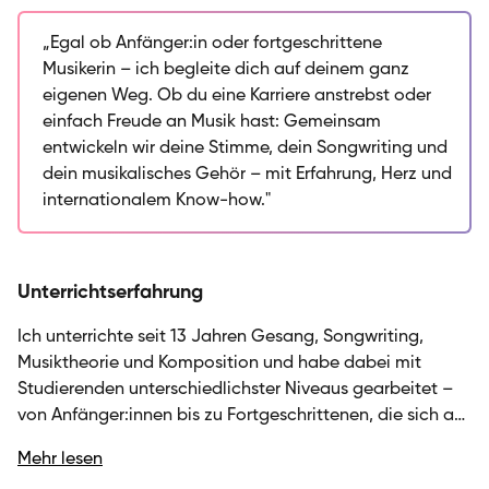
Musikschule und bringe meine Leidenschaft für Jazz,
Pop und andere Stile in jeden Unterricht ein. Mein
„Egal ob Anfänger:in oder fortgeschrittene
Ansatz verbindet solide Technik mit kreativem
Musikerin – ich begleite dich auf deinem ganz
Ausdruck: Ob du deine Stimme entwickeln, eigene
eigenen Weg. Ob du eine Karriere anstrebst oder
Songs schreiben oder Musiktheorie und Gehörbildung
einfach Freude an Musik hast: Gemeinsam
vertiefen möchtest – ich gestalte den Unterricht so,
entwickeln wir deine Stimme, dein Songwriting und
dass du deine musikalischen Ziele erreichst und dabei
dein musikalisches Gehör – mit Erfahrung, Herz und
Freude am Lernen hast. Ich habe mit Anfängern und
internationalem Know-how."
Fortgeschrittenen gearbeitet, von Hobbymusikern bis
zu jenen, die eine professionelle Karriere anstreben.
Egal, ob du Akkorde und Tonarten verstehen, deine
Unterrichtserfahrung
Improvisation ausbauen oder deine eigene
künstlerische Stimme finden willst – ich begleite dich
Ich unterrichte seit 13 Jahren Gesang, Songwriting,
strukturiert und motivierend auf deinem individuellen
Musiktheorie und Komposition und habe dabei mit
Weg.
Studierenden unterschiedlichster Niveaus gearbeitet –
von Anfänger:innen bis zu Fortgeschrittenen, die sich auf
internationale Musikhochschulen vorbereiten. Viele
Mehr lesen
meiner Schüler:innen haben erfolgreich