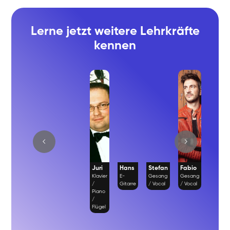
Lerne jetzt weitere Lehrkräfte
kennen
Juri
Hans
Stefan
Fabio
Richa
Klavier
E-
Gesang
Gesang
Gesan
/
Gitarre
/ Vocal
/ Vocal
/ Vocal
Piano
/
Flügel