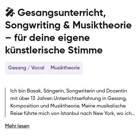
🎤 Gesangsunterricht,
Songwriting & Musiktheorie
– für deine eigene
künstlerische Stimme
Gesang / Vocal
Musiktheorie
Ich bin Basak, Sängerin, Songwriterin und Dozentin
mit über 13 Jahren Unterrichtserfahrung in Gesang,
Komposition und Musiktheorie. Meine musikalische
Reise führte mich von Istanbul nach New York, wo ich
meinen Doktortitel an der Manhattan School of Music
Mehr lesen
erwarb und seitdem weltweit auf Bühnen und in
Studios arbeite. Ich unterrichte bei der SIRIUS