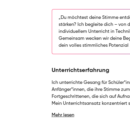
Unterrichten entdeckt und begleit
dabei, ihre Stimme zu entfalten un
Unterrichtsansatz verbindet solid
„Du möchtest deine Stimme entde
Körperhaltung, Artikulation – mit 
stärken? Ich begleite dich – von 
Entfaltung. Ob du deine ersten Tön
individuellem Unterricht in Techni
vorbereitest oder dein Repertoire e
Gemeinsam wecken wir deine Bege
dass Technik und Musikalität Hand
dein volles stimmliches Potenzial 
Verbindung zur Musik entwickelst. M
Fertigkeiten zu vermitteln, sonder
für Gesang zu wecken.
Unterrichtserfahrung
Ich unterrichte Gesang für Schüler*i
Anfänger*innen, die ihre Stimme zum 
Fortgeschrittenen, die sich auf Aufn
Mein Unterrichtsansatz konzentriert 
stimmlichen Grundlage mit Schwerpu
Mehr lesen
Artikulation und Musikalität. Dabei fö
Ausdruckskraft und Selbstvertrauen im