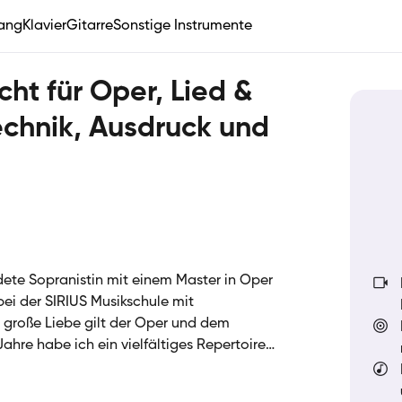
ang
Klavier
Gitarre
Sonstige Instrumente
ht für Oper, Lied &
echnik, Ausdruck und
ldete Sopranistin mit einem Master in Oper
ei der SIRIUS Musikschule mit
 große Liebe gilt der Oper und dem
ahre habe ich ein vielfältiges Repertoire
arbeitet und auf der Bühne zum Leben
hen Tätigkeit habe ich die Freude am