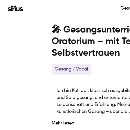
Ges
🎤 Gesangsunterric
Oratorium – mit T
Selbstvertrauen
Gesang / Vocal
Ich bin Kalliopi, klassisch ausgebi
und Sololgesang, und unterrichte b
Leidenschaft und Erfahrung. Meine
künstlerischen Gesang – über die J
aus unterschiedlichen Epochen er
Mehr lesen
erweckt. Neben meiner künstlerisc