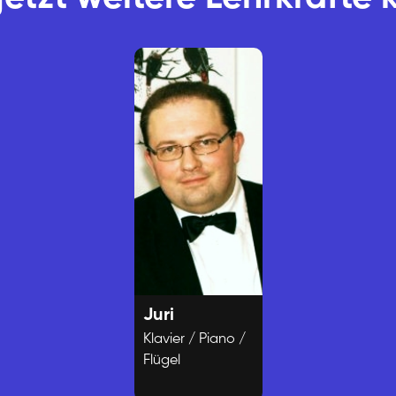
Juri
Klavier / Piano /
Flügel