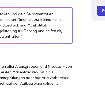
e Sängerinnen und Sänger aller Niveaus
d ihr Selbstvertrauen zu stärken. Mein
K
e stimmliche Grundlagen – Atemtechnik,
cken und dein Selbstvertrauen
musikalischem Ausdruck und kreativer
den ersten Tönen bis zur Bühne – mit
e erkundest, dich auf Vorsingen
k, Ausdruck und Musikalität.
rweiterst: Ich gestalte den Unterricht so,
isterung für Gesang und helfen dir,
 in Hand gehen und du eine persönliche
zu entfalten."
ein Ziel ist es, nicht nur stimmliche
n auch eine tiefe, nachhaltige Begeisterung
nnen aller Altersgruppen und Niveaus – von
ersten Mal entdecken, bis hin zu
ahmeprüfungen oder Auftritte vorbereiten.
sich auf den Aufbau einer soliden
nkt auf Atemtechnik, Körperhaltung,
rdere ich gleichzeitig Kreativität,
 Auftritt. Ich bilde mich regelmäßig in