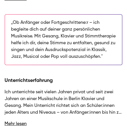
Gesang – und arbeite dabei mit Schülern jeden
Niveaus, die ihre musikalische Reise individuell
gestalten möchten. Mein Unterricht verbindet
fundierte Technik mit kreativem Ausdruck: Ob du
„Ob Anfänger oder Fortgeschrittene:r – ich
deine ersten Akkorde am Klavier lernst, deine Stimme
begleite dich auf deiner ganz persönlichen
stärkst oder dich in verschiedenen Stilrichtungen
Musikreise. Mit Gesang, Klavier und Stimmtherapie
ausprobieren möchtest – ich begleite dich mit
helfe ich dir, deine Stimme zu entfalten, gesund zu
Struktur, Geduld und Leidenschaft. Dank meiner
singen und dein Ausdruckspotenzial in Klassik,
Weiterbildung in Stimmtherapie kann ich dir auch bei
Jazz, Musical oder Pop voll auszuschöpfen."
stimmbezogenen Herausforderungen im Alltag oder
Beruf helfen. Dabei lege ich großen Wert auf Atem,
Haltung, Präsenz und Mentalvorbereitung, damit du
Unterrichtserfahrung
eine gesunde, wohlklingende Stimme entwickelst und
selbstbewusst auftrittst. Meine umfangreiche
Ich unterrichte seit vielen Jahren privat und seit zwei
Bühnenerfahrung fließt in jeden Unterricht ein – egal,
Jahren an einer Musikschule in Berlin Klavier und
ob du Anfänger bist oder bereits Erfahrung mitbringst.
Gesang. Mein Unterricht richtet sich an Schüler:innen
Ich freue mich darauf, dich in einer persönlichen
jeden Alters und Niveaus – von Anfänger:innen bis hin zu
Probestunde kennenzulernen und gemeinsam deine
Fortgeschrittenen. Dabei arbeite ich mit einem breiten
musikalischen Ziele zu erreichen.
Mehr lesen
stilistischen Spektrum, das klassische Musik, Pop, Jazz,