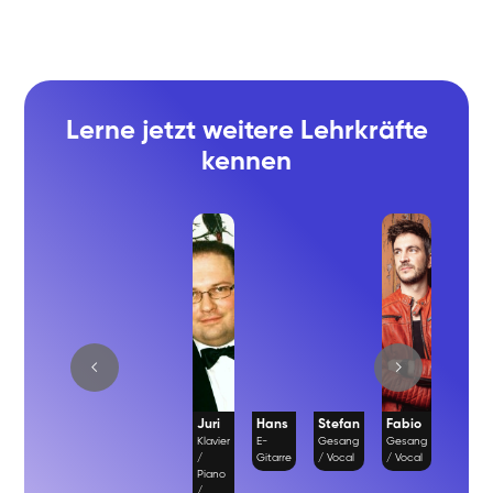
Lerne jetzt weitere Lehrkräfte
kennen
Juri
Hans
Stefan
Fabio
Richa
Klavier
E-
Gesang
Gesang
Gesan
/
Gitarre
/ Vocal
/ Vocal
/ Vocal
Piano
/