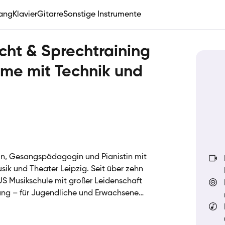
ang
Klavier
Gitarre
Sonstige Instrumente
cht & Sprechtraining
mme mit Technik und
in, Gesangspädagogin und Pianistin mit
sik und Theater Leipzig. Seit über zehn
IUS Musikschule mit großer Leidenschaft
ung – für Jugendliche und Erwachsene
bindet fundierte Technik mit individuellem
r deine Stimme oder dein Klavierspiel,