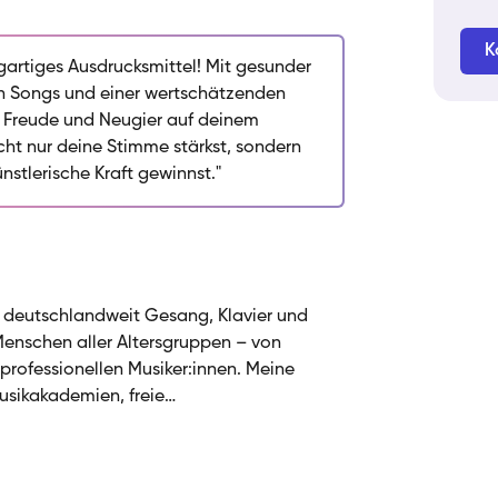
nd Körperbewusstsein und erarbeiten
r passen – von Klassik über Musical bis hin
K
ktherapeutische Ausbildung fließt ein
gartiges Ausdrucksmittel! Mit gesunder
it ein: Ich schaffe einen geschützten Raum,
en Songs und einer wertschätzenden
hst, sondern auch Selbstvertrauen und
t Freude und Neugier auf deinem
ckelst. Ob Anfänger oder Fortgeschrittene
ht nur deine Stimme stärkst, sondern
Kreativität und Wertschätzung auf deinem
nstlerische Kraft gewinnst."
h deutschlandweit Gesang, Klavier und
Menschen aller Altersgruppen – von
 professionellen Musiker:innen. Meine
Musikakademien, freie
e Institutionen und Musikschulen. Im
espür für die individuellen Bedürfnisse und
ckelt und gestalte den Unterricht flexibel