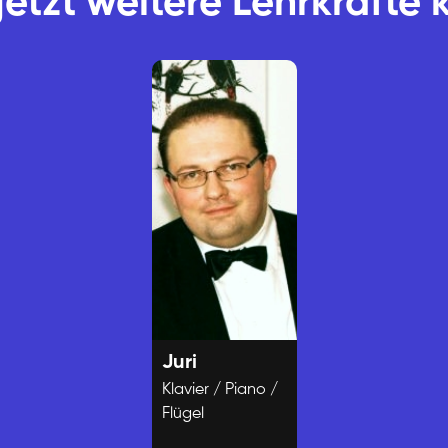
jetzt weitere Lehrkräfte
Juri
Klavier / Piano /
Flügel