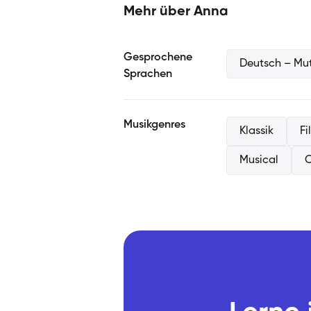
und auf die jeweiligen Ziele abgesti
Mehr über Anna
Methoden der Gesangs- und Klavier
musiktherapeutischen Ausbildung ein.
zu schaffen, in dem sich Menschen mu
Gesprochene
Deutsch – Mut
können.
Sprachen
Musikgenres
Klassik
Fi
Musical
O