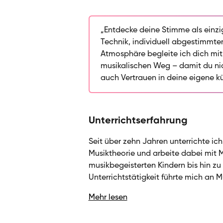
arbeiten an Atmung, Tonbildung u
Songs, Arien oder Stücke, die zu di
zu Pop und Jazz. Durch meine musi
„Entdecke deine Stimme als einzi
ganzheitlicher Blick in meine Arbe
Technik, individuell abgestimmt
in dem du nicht nur stimmlich wäc
Atmosphäre begleite ich dich mi
Freude am eigenen Ausdruck entwi
musikalischen Weg – damit du nic
– ich begleite dich mit Struktur, 
auch Vertrauen in deine eigene kü
musikalischen Weg.
Unterrichtserfahrung
Seit über zehn Jahren unterrichte ic
Musiktheorie und arbeite dabei mit 
musikbegeisterten Kindern bis hin zu
Unterrichtstätigkeit führte mich an 
Bildungseinrichtungen, therapeutisch
Mehr lesen
Laufe der Jahre habe ich ein feines G
Potenziale meiner Schüler:innen entwi