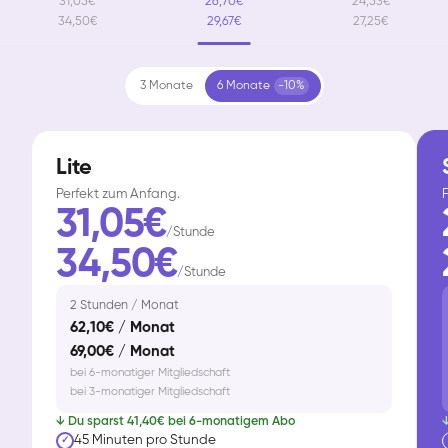
31,05€
26,70€
24,53€
34,50€
29,67€
27,25€
3 Monate
6 Monate
-10%
Lite
Perfekt zum Anfang.
F
31,05€
/Stunde
34,50€
/Stunde
2 Stunden / Monat
62,10€ / Monat
69,00€ / Monat
bei 6-monatiger Mitgliedschaft
bei 3-monatiger Mitgliedschaft
↓ Du sparst 41,40€ bei 6-monatigem Abo
↓
45 Minuten pro Stunde
✓