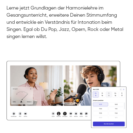
Gesang / Vocal
Klara
Lerne jetzt Grundlagen der Harmonielehre im
Gesang / Vocal
Martina
Gesangsunterricht, erweitere Deinen Stimmumfang
Gesang / Vocal
Ela
und entwickle ein Verständnis für Intonation beim
Gesang / Vocal
Singen. Egal ob Du Pop, Jazz, Opern, Rock oder Metal
singen lernen willst.