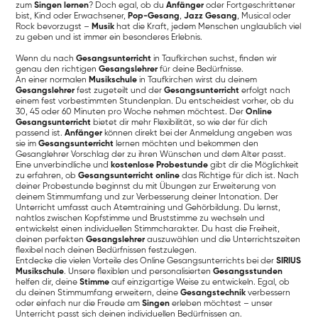
zum
Singen lernen
? Doch egal, ob du
Anfänger
oder Fortgeschrittener
bist, Kind oder Erwachsener,
Pop-Gesang
,
Jazz Gesang
, Musical oder
Rock bevorzugst –
Musik
hat die Kraft, jedem Menschen unglaublich viel
zu geben und ist immer ein besonderes Erlebnis.
Wenn du nach
Gesangsunterricht
in Taufkirchen suchst, finden wir
genau den richtigen
Gesangslehrer
für deine Bedürfnisse.
An einer normalen
Musikschule
in Taufkirchen wirst du deinem
Gesangslehrer
fest zugeteilt und der
Gesangsunterricht
erfolgt nach
einem fest vorbestimmten Stundenplan. Du entscheidest vorher, ob du
30, 45 oder 60 Minuten pro Woche nehmen möchtest. Der
Online
Gesangsunterricht
bietet dir mehr Flexibilität, so wie der für dich
passend ist.
Anfänger
können direkt bei der Anmeldung angeben was
sie im
Gesangsunterricht
lernen möchten und bekommen den
Gesanglehrer Vorschlag der zu ihren Wünschen und dem Alter passt.
Eine unverbindliche und
kostenlose Probestunde
gibt dir die Möglichkeit
zu erfahren, ob
Gesangsunterricht online
das Richtige für dich ist. Nach
deiner Probestunde beginnst du mit Übungen zur Erweiterung von
deinem Stimmumfang und zur Verbesserung deiner Intonation. Der
Unterricht umfasst auch Atemtraining und Gehörbildung. Du lernst,
nahtlos zwischen Kopfstimme und Bruststimme zu wechseln und
entwickelst einen individuellen Stimmcharakter. Du hast die Freiheit,
deinen perfekten
Gesangslehrer
auszuwählen und die Unterrichtszeiten
flexibel nach deinen Bedürfnissen festzulegen.
Entdecke die vielen Vorteile des Online Gesangsunterrichts bei der
SIRIUS
Musikschule
. Unsere flexiblen und personalisierten
Gesangsstunden
helfen dir, deine
Stimme
auf einzigartige Weise zu entwickeln. Egal, ob
du deinen Stimmumfang erweitern, deine
Gesangstechnik
verbessern
oder einfach nur die Freude am
Singen
erleben möchtest – unser
Unterricht passt sich deinen individuellen Bedürfnissen an.