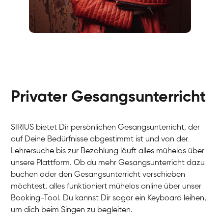
Fabio
Gesang / Vocal
Richard
Gesang / Vocal
Eva Lima
Gesang / Vocal
Lynn
Gesang / Vocal
Basak
Privater Gesangsunterricht
Gesang / Vocal
Anna
Gesang / Vocal
Julia
Gesang / Vocal
Patricia
SIRIUS bietet Dir persönlichen Gesangsunterricht, der
Gesang / Vocal
Aisuluu
auf Deine Bedürfnisse abgestimmt ist und von der
Gesang / Vocal
Birga
Lehrersuche bis zur Bezahlung läuft alles mühelos über
Gesang / Vocal
Ondřej
unsere Plattform. Ob du mehr Gesangsunterricht dazu
Gesang / Vocal
Sonja
buchen oder den Gesangsunterricht verschieben
Gesang / Vocal
Giulia
möchtest, alles funktioniert mühelos online über unser
Gesang / Vocal
Linda
Booking-Tool. Du kannst Dir sogar ein Keyboard leihen,
Gesang / Vocal
Dirk
um dich beim Singen zu begleiten.
Gesang / Vocal
Mehira