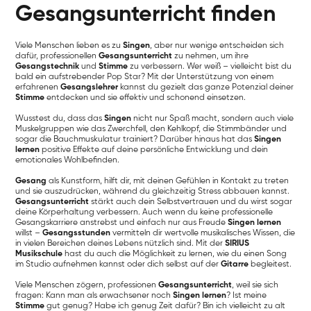
Gesangsunterricht finden
Viele Menschen lieben es zu
Singen
, aber nur wenige entscheiden sich
dafür, professionellen
Gesangsunterricht
zu nehmen, um ihre
Gesangstechnik
und
Stimme
zu verbessern. Wer weiß – vielleicht bist du
bald ein aufstrebender Pop Star? Mit der Unterstützung von einem
erfahrenen
Gesangslehrer
kannst du gezielt das ganze Potenzial deiner
Stimme
entdecken und sie effektiv und schonend einsetzen.
Wusstest du, dass das
Singen
nicht nur Spaß macht, sondern auch viele
Muskelgruppen wie das Zwerchfell, den Kehlkopf, die Stimmbänder und
sogar die Bauchmuskulatur trainiert? Darüber hinaus hat das
Singen
lernen
positive Effekte auf deine persönliche Entwicklung und dein
emotionales Wohlbefinden.
Gesang
als Kunstform, hilft dir, mit deinen Gefühlen in Kontakt zu treten
und sie auszudrücken, während du gleichzeitig Stress abbauen kannst.
Gesangsunterricht
stärkt auch dein Selbstvertrauen und du wirst sogar
deine Körperhaltung verbessern. Auch wenn du keine professionelle
Gesangskarriere anstrebst und einfach nur aus Freude
Singen lernen
willst –
Gesangsstunden
vermitteln dir wertvolle musikalisches Wissen, die
in vielen Bereichen deines Lebens nützlich sind. Mit der
SIRIUS
Musikschule
hast du auch die Möglichkeit zu lernen, wie du einen Song
im Studio aufnehmen kannst oder dich selbst auf der
Gitarre
begleitest.
Viele Menschen zögern, professionen
Gesangsunterricht
, weil sie sich
fragen: Kann man als erwachsener noch
Singen lernen
? Ist meine
Stimme
gut genug? Habe ich genug Zeit dafür? Bin ich vielleicht zu alt