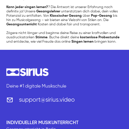
Kann jeder singen lernen?
? Die Antwort ist unserer Erfahrung nach
definitiv ja! Unsere
Gesangslehrer
unterstützen dich dabei, dein volles
Potenzial zu entfalten. Von
Klassischer Gesang
über
Pop-Gesang
bis
hin zu Musicalgesang – wir bieten eine Vielzahl von Stilen an. Die
Gesangsunterricht
Kosten sind dabei fair und transparent.
Zögere nicht länger und beginne deine Reise zu einer kraftvollen und
ausdrucksstarken
Stimme
. Buche direkt deine
kostenlose Probestunde
und entdecke, wie viel Freude das online
Singen lernen
bringen kann.
Deine #1 digitale Musikschule
support@sirius.video
INDIVIDUELLER MUSIKUNTERRICHT