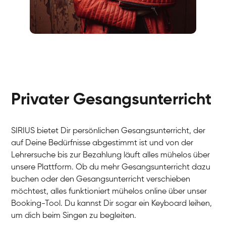
Fabio
Gesang / Vocal
Richard
Gesang / Vocal
Eva Lima
Gesang / Vocal
Lynn
Gesang / Vocal
Basak
Privater Gesangsunterricht
Gesang / Vocal
Anna
Gesang / Vocal
Julia
Gesang / Vocal
Patricia
SIRIUS bietet Dir persönlichen Gesangsunterricht, der
Gesang / Vocal
Aisuluu
auf Deine Bedürfnisse abgestimmt ist und von der
Gesang / Vocal
Birga
Lehrersuche bis zur Bezahlung läuft alles mühelos über
Gesang / Vocal
Ondřej
unsere Plattform. Ob du mehr Gesangsunterricht dazu
Gesang / Vocal
Sonja
buchen oder den Gesangsunterricht verschieben
Gesang / Vocal
Giulia
möchtest, alles funktioniert mühelos online über unser
Gesang / Vocal
Linda
Booking-Tool. Du kannst Dir sogar ein Keyboard leihen,
Gesang / Vocal
Dirk
um dich beim Singen zu begleiten.
Gesang / Vocal
Mehira