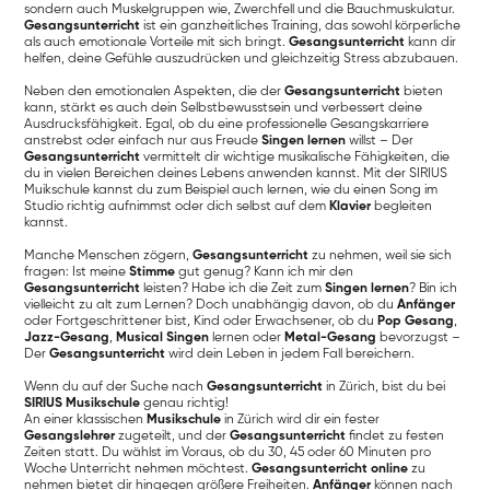
sondern auch Muskelgruppen wie, Zwerchfell und die Bauchmuskulatur.
Gesangsunterricht
ist ein ganzheitliches Training, das sowohl körperliche
als auch emotionale Vorteile mit sich bringt.
Gesangsunterricht
kann dir
helfen, deine Gefühle auszudrücken und gleichzeitig Stress abzubauen.
Neben den emotionalen Aspekten, die der
Gesangsunterricht
bieten
kann, stärkt es auch dein Selbstbewusstsein und verbessert deine
Ausdrucksfähigkeit. Egal, ob du eine professionelle Gesangskarriere
anstrebst oder einfach nur aus Freude
Singen lernen
willst – Der
Gesangsunterricht
vermittelt dir wichtige musikalische Fähigkeiten, die
du in vielen Bereichen deines Lebens anwenden kannst. Mit der SIRIUS
Muikschule kannst du zum Beispiel auch lernen, wie du einen Song im
Studio richtig aufnimmst oder dich selbst auf dem
Klavier
begleiten
kannst.
Manche Menschen zögern,
Gesangsunterricht
zu nehmen, weil sie sich
fragen: Ist meine
Stimme
gut genug? Kann ich mir den
Gesangsunterricht
leisten? Habe ich die Zeit zum
Singen lernen
? Bin ich
vielleicht zu alt zum Lernen? Doch unabhängig davon, ob du
Anfänger
oder Fortgeschrittener bist, Kind oder Erwachsener, ob du
Pop Gesang
,
Jazz-Gesang
,
Musical Singen
lernen oder
Metal-Gesang
bevorzugst –
Der
Gesangsunterricht
wird dein Leben in jedem Fall bereichern.
Wenn du auf der Suche nach
Gesangsunterricht
in Zürich, bist du bei
SIRIUS Musikschule
genau richtig!
An einer klassischen
Musikschule
in Zürich wird dir ein fester
Gesangslehrer
zugeteilt, und der
Gesangsunterricht
findet zu festen
Zeiten statt. Du wählst im Voraus, ob du 30, 45 oder 60 Minuten pro
Woche Unterricht nehmen möchtest.
Gesangsunterricht online
zu
nehmen bietet dir hingegen größere Freiheiten.
Anfänger
können nach