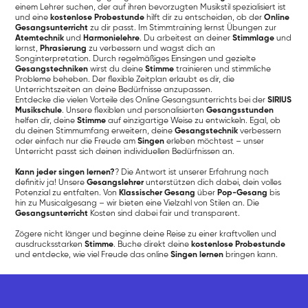
einem Lehrer suchen, der auf ihren bevorzugten Musikstil spezialisiert ist
und eine
kostenlose Probestunde
hilft dir zu entscheiden, ob der
Online
Gesangsunterricht
zu dir passt. Im Stimmtraining lernst Übungen zur
Atemtechnik
und
Harmonielehre
. Du arbeitest an deiner
Stimmlage
und
lernst,
Phrasierung
zu verbessern und wagst dich an
Songinterpretation. Durch regelmäßiges Einsingen und gezielte
Gesangstechniken
wirst du deine
Stimme
trainieren und stimmliche
Probleme beheben. Der flexible Zeitplan erlaubt es dir, die
Unterrichtszeiten an deine Bedürfnisse anzupassen.
Entdecke die vielen Vorteile des Online Gesangsunterrichts bei der
SIRIUS
Musikschule
. Unsere flexiblen und personalisierten
Gesangsstunden
helfen dir, deine
Stimme
auf einzigartige Weise zu entwickeln. Egal, ob
du deinen Stimmumfang erweitern, deine
Gesangstechnik
verbessern
oder einfach nur die Freude am
Singen
erleben möchtest – unser
Unterricht passt sich deinen individuellen Bedürfnissen an.
Kann jeder singen lernen?
? Die Antwort ist unserer Erfahrung nach
definitiv ja! Unsere
Gesangslehrer
unterstützen dich dabei, dein volles
Potenzial zu entfalten. Von
Klassischer Gesang
über
Pop-Gesang
bis
hin zu Musicalgesang – wir bieten eine Vielzahl von Stilen an. Die
Gesangsunterricht
Kosten sind dabei fair und transparent.
Zögere nicht länger und beginne deine Reise zu einer kraftvollen und
ausdrucksstarken
Stimme
. Buche direkt deine
kostenlose Probestunde
und entdecke, wie viel Freude das online
Singen lernen
bringen kann.