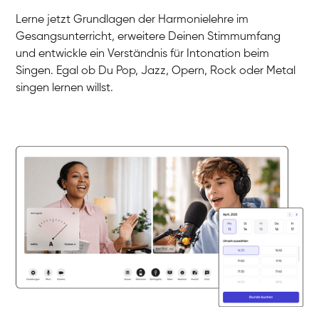
Gesang / Vocal
Klara
Lerne jetzt Grundlagen der Harmonielehre im
Gesang / Vocal
Martina
Gesangsunterricht, erweitere Deinen Stimmumfang
Gesang / Vocal
Ela
und entwickle ein Verständnis für Intonation beim
Gesang / Vocal
Singen. Egal ob Du Pop, Jazz, Opern, Rock oder Metal
singen lernen willst.