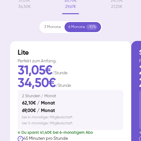
31,05€
26,70€
24,53€
34,50€
29,67€
27,25€
3 Monate
6 Monate
-10%
Lite
Perfekt zum Anfang.
F
31,05€
/Stunde
34,50€
/Stunde
2 Stunden / Monat
62,10€ / Monat
69,00€ / Monat
bei 6-monatiger Mitgliedschaft
bei 3-monatiger Mitgliedschaft
↓ Du sparst 41,40€ bei 6-monatigem Abo
↓
45 Minuten pro Stunde
✓