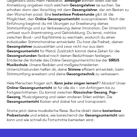
Gegensatz dazu mehr Flexibilität.
Anfänger
können direkt bei der
Anmeldung angeben nach welchem
Gesangslehrer
sie suchen. Sie
erhalten dann den Vorschlag mit dem
Gesangslehrer
, der am Besten zu
den Wünschen passt. Eine
kostenlose Probestunde
gibt dir die
Möglichkeit, den
Online Gesangsunterricht
auszuprobieren. Nach der
Einführung beginnst du mit Übungen zur Erweiterung deines
Stimmumfangs und zur Verbesserung deiner Intonation. Der Unterricht
umfasst auch Atemtraining und Gehörbildung. Du lernst, nahtlos
zwischen Brust- und Kopfstimme zu wechseln, wodurch du einen
individuellen Stimmcharakter entwickelst. Du hast die Freiheit, deinen
Gesangslehrer
auszuwählen und zwar nicht nur aus dem
Gesangsunterricht
für Metal. Zusätzlich kannst deine Zeiten für die
Gesangsstunden
flexibel nach deinen Bedürfnissen festlegen.
Entdecke die Vorteile des Online Gesangsunterrichts bei der
SIRIUS
Musikschule
. Unsere flexiblen und maßgeschneiderten
Unterrichtsstunden helfen dir, deine
Stimme
effizient entwickeln, beim
Stimmumfang erweitern und deine
Gesangstechnik
zu verbessern.
Viele Menschen fragen sich:
Kann jeder singen lernen?
? Absolut! Unser
Online-Gesangsunterricht
ist für alle da – von Anfängern bis zu
Fortgeschrittenen. Du kannst zwischen
Klassischer Gesang
,
Pop-
Gesang
, Musicalgesang und vielen anderen Stilen wählen. Die
Gesangsunterricht
Kosten sind dabei fair und transparent.
Starte jetzt deine musikalische Reise. Buche direkt deine
kostenlose
Probestunde
und erlebe, wie bereichernd der
Gesangsunterricht
sein
kann und wie schnell du Fortschritte bemerken wirst.