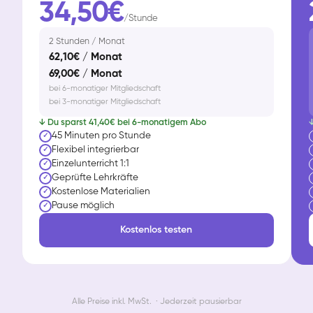
34,50€
/Stunde
2 Stunden / Monat
62,10€ / Monat
69,00€ / Monat
bei 6-monatiger Mitgliedschaft
bei 3-monatiger Mitgliedschaft
↓ Du sparst 41,40€ bei 6-monatigem Abo
↓
45 Minuten pro Stunde
✓
Flexibel integrierbar
✓
Einzelunterricht 1:1
✓
Geprüfte Lehrkräfte
✓
Kostenlose Materialien
✓
Pause möglich
✓
Kostenlos testen
Alle Preise inkl. MwSt. · Jederzeit pausierbar