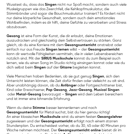
Wusstest du, dass das
Singen
nicht nur Spaß macht, sondern auch viele
Muskelgruppen wie das Zwerchfell, die Kehlkopfmuskulatur, die
Stimmbänder und sogar die Bauchmuskulatur trainiert? Es fördert nicht
nur deine körperliche Gesundheit, sondern auch dein emotionales
Wohlbefinden, indem es dir hilft, deine Gefühle zu verarbeiten und Stress
abzubauen.
Gesang
ist eine Form der Kunst, die dir erlaubt, deine Emotionen
auszudrücken und gleichzeitig dein Selbstvertrauen zu stärken. Ganz
gleich, ob du eine Karriere mit dem
Gesangsunterricht
anstrebst oder
einfach nur aus Freude
Singen lernen
willst – der
Gesangsunterricht
kann dir wertvolle Fähigkeiten vermitteln, die in vielen Lebensbereichen
nützlich sind. Mit der
SIRIUS Musikschule
kannst du zum Beispiel auch
lernen, wie du einen Song im Studio richtig einsingen kannst oder wie du
dich selbst beim
Singen
auf der
Gitarre
begleiten kannst.
Viele Menschen haben Bedenken, ob sie gut genug
Singen
, sich den
Unterricht leisten können, die Zeit dafür finden oder vielleicht zu alt sind.
Aber unabhängig davon, ob du
Anfänger
oder Fortgeschrittener bist,
Kind oder Erwachsener,
Pop Gesang
,
Jazz-Gesang
,
Musical Singen
oder
Metal-Gesang
bevorzugst –
Singen
wird dein Leben bereichern
und ist immer eine lohnende Erfahrung.
Wenn du deine
Stimme
besser kennenlernen und nach
Gesangsunterricht
für Metal suchst, bist du hier genau richtig!
An einer klassischen
Musikschule
wirst du einem festen
Gesangslehrer
zugewiesen und der
Gesangsunterricht
erfolgt nach einem starren
Stundenplan. Du entscheidest vorher, ob du 30, 45 oder 60 Minuten pro
Woche nehmen möchtest. Der
Gesangsunterricht online
bietet dir im