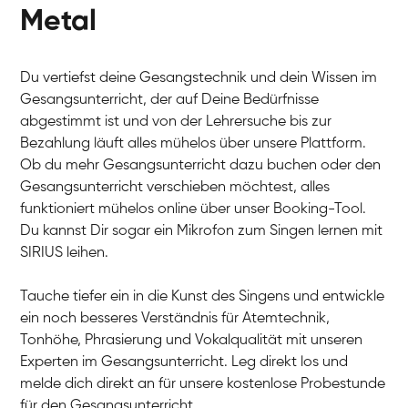
Gesang / Vocal
Julia
Metal
Gesang / Vocal
Patricia
Gesang / Vocal
Aisuluu
Gesang / Vocal
Du vertiefst deine Gesangstechnik und dein Wissen im
Birga
Gesang / Vocal
Gesangsunterricht, der auf Deine Bedürfnisse
Ondřej
Gesang / Vocal
abgestimmt ist und von der Lehrersuche bis zur
Sonja
Gesang / Vocal
Bezahlung läuft alles mühelos über unsere Plattform.
Giulia
Gesang / Vocal
Ob du mehr Gesangsunterricht dazu buchen oder den
Linda
Gesang / Vocal
Gesangsunterricht verschieben möchtest, alles
Dirk
Gesang / Vocal
funktioniert mühelos online über unser Booking-Tool.
Mehira
Gesang / Vocal
Du kannst Dir sogar ein Mikrofon zum Singen lernen mit
Klara
Gesang / Vocal
SIRIUS leihen.
Martina
Gesang / Vocal
Ela
Gesang / Vocal
Tauche tiefer ein in die Kunst des Singens und entwickle
ein noch besseres Verständnis für Atemtechnik,
Tonhöhe, Phrasierung und Vokalqualität mit unseren
Experten im Gesangsunterricht. Leg direkt los und
melde dich direkt an für unsere kostenlose Probestunde
für den Gesangsunterricht.