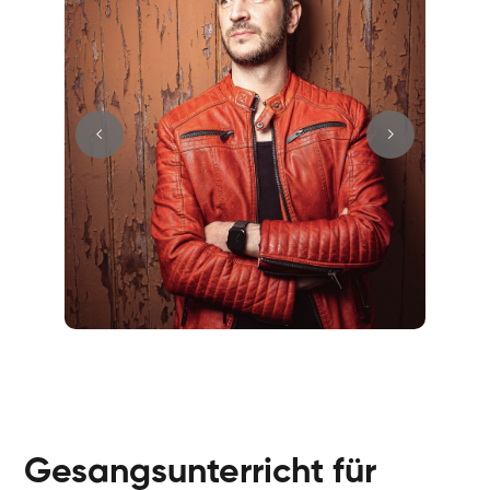
Fabio
Gesang / Vocal
Richard
Gesang / Vocal
Eva Lima
Gesang / Vocal
Lynn
Gesang / Vocal
Basak
Gesangsunterricht für
Gesang / Vocal
Anna