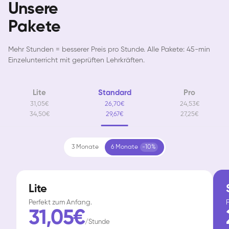
Unsere
Pakete
Mehr Stunden = besserer Preis pro Stunde. Alle Pakete: 45-min
Einzelunterricht mit geprüften Lehrkräften.
Lite
Standard
Pro
31,05€
26,70€
24,53€
34,50€
29,67€
27,25€
3 Monate
6 Monate
-10%
Lite
Perfekt zum Anfang.
F
31,05€
/Stunde