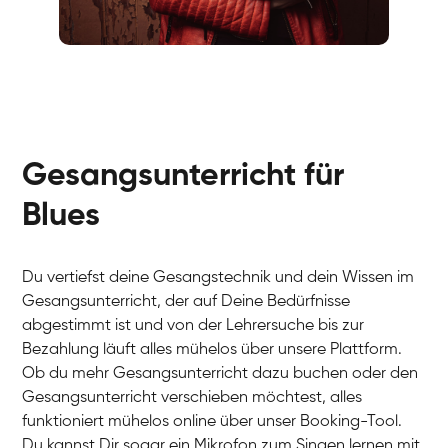
Fabio
Gesang / Vocal
Richard
Gesang / Vocal
Eva Lima
Gesang / Vocal
Lynn
Gesang / Vocal
Basak
Gesangsunterricht für
Gesang / Vocal
Anna
Gesang / Vocal
Julia
Blues
Gesang / Vocal
Patricia
Gesang / Vocal
Aisuluu
Gesang / Vocal
Du vertiefst deine Gesangstechnik und dein Wissen im
Birga
Gesang / Vocal
Gesangsunterricht, der auf Deine Bedürfnisse
Ondřej
Gesang / Vocal
abgestimmt ist und von der Lehrersuche bis zur
Sonja
Gesang / Vocal
Bezahlung läuft alles mühelos über unsere Plattform.
Giulia
Gesang / Vocal
Ob du mehr Gesangsunterricht dazu buchen oder den
Linda
Gesang / Vocal
Gesangsunterricht verschieben möchtest, alles
Dirk
Gesang / Vocal
funktioniert mühelos online über unser Booking-Tool.
Mehira
Gesang / Vocal
Du kannst Dir sogar ein Mikrofon zum Singen lernen mit
Klara