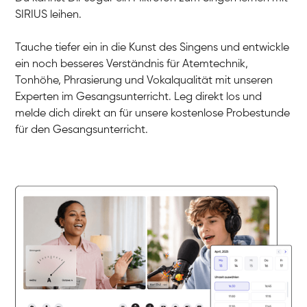
Gesang / Vocal
SIRIUS leihen.
Martina
Gesang / Vocal
Ela
Gesang / Vocal
Tauche tiefer ein in die Kunst des Singens und entwickle
ein noch besseres Verständnis für Atemtechnik,
Tonhöhe, Phrasierung und Vokalqualität mit unseren
Experten im Gesangsunterricht. Leg direkt los und
melde dich direkt an für unsere kostenlose Probestunde
für den Gesangsunterricht.