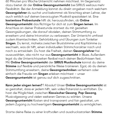
60 Minuten pro Woche Unterricht nehmen möchtest. Im Gegensatz
dazu bietet dir der
Online Gesangsunterricht
bei SIRIUS weitaus mehr
Flexibilität. Bei der Anmeldung kannst du direkt angeben nach welchem
Gesangslehrer
du suchst und bekommst als Vorschlag einen Lehrer, der
auch wirklich auf deinen bevorzugten Musikstil spezialisiert ist. Eine
kostenlose Probestunde
hilft dir, herauszufinden, ob
Online
Gesangsunterricht
das Richtige für dich ist zum
Singen lernen
. Im
Anschluss an deiner Probestunde startest du mit gezielten
Gesangsübungen, die darauf abzielen, deinen Stimmumfang zu
erweitern und deine Intonation zu verbessern. Der Unterricht umfasst
zudem Atemtechniken, Gehörbildung und Übungen zum Tonleiter
Singen
. Du lernst, mühelos zwischen Bruststimme und Kopfstimme zu
wechseln, was dir hilft, einen individuellen Stimmcharakter nach und
nach zu entwickeln. Du hast die Freiheit, deinen
Gesangslehrer
frei
auszuwählen, also nicht nur aus
Gesangsunterricht
in Blues. Außerdem
legst du die Unterrichtszeiten flexibel nach deinen Bedürfnissen fest.
Mit
Online Gesangsunterricht
der
SIRIUS Musikschule
kannst du deine
Stimme
auf flexible und persönliche Weise trainieren. Egal, ob du deinen
Stimmumfang erweitern, deine
Gesangstechniken
verfeinern oder
einfach die Freude am
Singen
erleben möchtest – unser
Gesangsunterricht
ist genau auf dich zugeschnitten.
Kann jeder singen lernen?
? Absolut! Unser
Online Gesangsunterricht
ist
so gestaltet, dass er jedem hilft, sein volles Potenzial zu entfalten. Du
hast die Möglichkeit, zwischen
Klassischer Gesang
,
Pop Gesang
,
Musicalgesang und vielen weiteren Genres zu wählen. Unsere
Gesangsunterricht
Kosten sind transparent und fair gestaltet, um
jedem Zugang zu hochwertigem
Gesangsunterricht
zu ermöglichen.
Starte deine Reise zu einer kraftvollen und ausdrucksstarken
Stimme
.