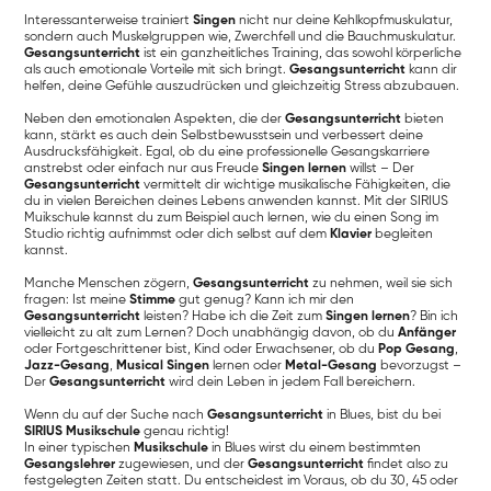
Interessanterweise trainiert
Singen
nicht nur deine Kehlkopfmuskulatur,
sondern auch Muskelgruppen wie, Zwerchfell und die Bauchmuskulatur.
Gesangsunterricht
ist ein ganzheitliches Training, das sowohl körperliche
als auch emotionale Vorteile mit sich bringt.
Gesangsunterricht
kann dir
helfen, deine Gefühle auszudrücken und gleichzeitig Stress abzubauen.
Neben den emotionalen Aspekten, die der
Gesangsunterricht
bieten
kann, stärkt es auch dein Selbstbewusstsein und verbessert deine
Ausdrucksfähigkeit. Egal, ob du eine professionelle Gesangskarriere
anstrebst oder einfach nur aus Freude
Singen lernen
willst – Der
Gesangsunterricht
vermittelt dir wichtige musikalische Fähigkeiten, die
du in vielen Bereichen deines Lebens anwenden kannst. Mit der SIRIUS
Muikschule kannst du zum Beispiel auch lernen, wie du einen Song im
Studio richtig aufnimmst oder dich selbst auf dem
Klavier
begleiten
kannst.
Manche Menschen zögern,
Gesangsunterricht
zu nehmen, weil sie sich
fragen: Ist meine
Stimme
gut genug? Kann ich mir den
Gesangsunterricht
leisten? Habe ich die Zeit zum
Singen lernen
? Bin ich
vielleicht zu alt zum Lernen? Doch unabhängig davon, ob du
Anfänger
oder Fortgeschrittener bist, Kind oder Erwachsener, ob du
Pop Gesang
,
Jazz-Gesang
,
Musical Singen
lernen oder
Metal-Gesang
bevorzugst –
Der
Gesangsunterricht
wird dein Leben in jedem Fall bereichern.
Wenn du auf der Suche nach
Gesangsunterricht
in Blues, bist du bei
SIRIUS Musikschule
genau richtig!
In einer typischen
Musikschule
in Blues wirst du einem bestimmten
Gesangslehrer
zugewiesen, und der
Gesangsunterricht
findet also zu
festgelegten Zeiten statt. Du entscheidest im Voraus, ob du 30, 45 oder