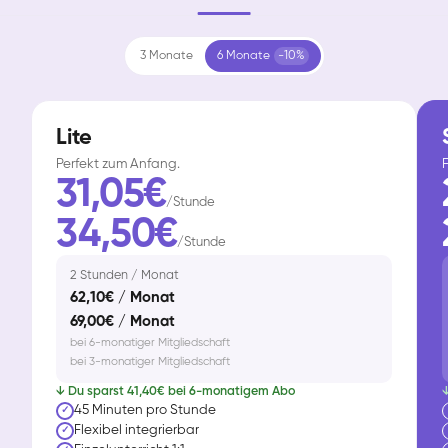
3 Monate
6 Monate
-10%
Lite
Perfekt zum Anfang.
F
31,05€
/Stunde
34,50€
/Stunde
2 Stunden / Monat
62,10€ / Monat
69,00€ / Monat
bei 6-monatiger Mitgliedschaft
bei 3-monatiger Mitgliedschaft
↓ Du sparst 41,40€ bei 6-monatigem Abo
↓
45 Minuten pro Stunde
✓
Flexibel integrierbar
✓