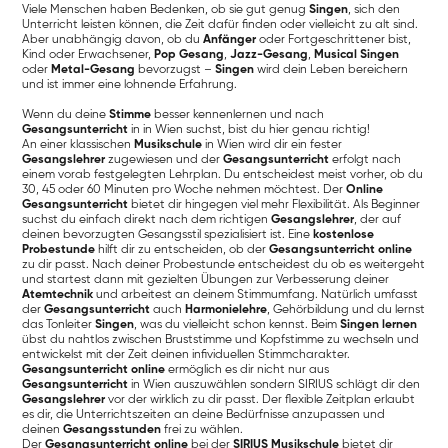
Viele Menschen haben Bedenken, ob sie gut genug
Singen
, sich den
Unterricht leisten können, die Zeit dafür finden oder vielleicht zu alt sind.
Aber unabhängig davon, ob du
Anfänger
oder Fortgeschrittener bist,
Kind oder Erwachsener,
Pop Gesang
,
Jazz-Gesang
,
Musical Singen
oder
Metal-Gesang
bevorzugst –
Singen
wird dein Leben bereichern
und ist immer eine lohnende Erfahrung.
Wenn du deine
Stimme
besser kennenlernen und nach
Gesangsunterricht
in in Wien suchst, bist du hier genau richtig!
An einer klassischen
Musikschule
in Wien wird dir ein fester
Gesangslehrer
zugewiesen und der
Gesangsunterricht
erfolgt nach
einem vorab festgelegten Lehrplan. Du entscheidest meist vorher, ob du
30, 45 oder 60 Minuten pro Woche nehmen möchtest. Der
Online
Gesangsunterricht
bietet dir hingegen viel mehr Flexibilität. Als Beginner
suchst du einfach direkt nach dem richtigen
Gesangslehrer
, der auf
deinen bevorzugten Gesangsstil spezialisiert ist. Eine
kostenlose
Probestunde
hilft dir zu entscheiden, ob der
Gesangsunterricht online
zu dir passt. Nach deiner Probestunde entscheidest du ob es weitergeht
und startest dann mit gezielten Übungen zur Verbesserung deiner
Atemtechnik
und arbeitest an deinem Stimmumfang. Natürlich umfasst
der
Gesangsunterricht
auch
Harmonielehre
, Gehörbildung und du lernst
das Tonleiter
Singen
, was du vielleicht schon kennst. Beim
Singen lernen
übst du nahtlos zwischen Bruststimme und Kopfstimme zu wechseln und
entwickelst mit der Zeit deinen infividuellen Stimmcharakter.
Gesangsunterricht online
ermöglich es dir nicht nur aus
Gesangsunterricht
in Wien auszuwählen sondern SIRIUS schlägt dir den
Gesangslehrer
vor der wirklich zu dir passt. Der flexible Zeitplan erlaubt
es dir, die Unterrichtszeiten an deine Bedürfnisse anzupassen und
deinen
Gesangsstunden
frei zu wählen.
Der
Gesangsunterricht online
bei der
SIRIUS Musikschule
bietet dir