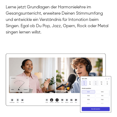
Gesang / Vocal
Klara
Lerne jetzt Grundlagen der Harmonielehre im
Gesang / Vocal
Martina
Gesangsunterricht, erweitere Deinen Stimmumfang
Gesang / Vocal
Ela
und entwickle ein Verständnis für Intonation beim
Gesang / Vocal
Singen. Egal ob Du Pop, Jazz, Opern, Rock oder Metal
singen lernen willst.