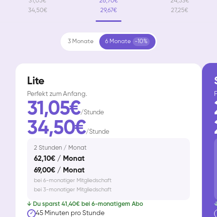
31,05€
26,70€
24,53€
34,50€
29,67€
27,25€
3 Monate
6 Monate
-10%
Lite
Perfekt zum Anfang.
F
31,05€
/Stunde
34,50€
/Stunde
2 Stunden / Monat
62,10€ / Monat
69,00€ / Monat
bei 6-monatiger Mitgliedschaft
bei 3-monatiger Mitgliedschaft
↓ Du sparst 41,40€ bei 6-monatigem Abo
↓
45 Minuten pro Stunde
✓