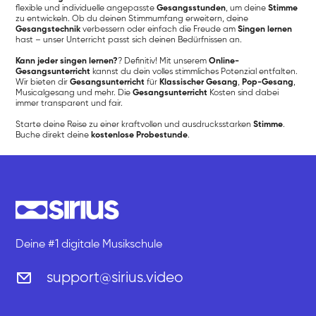
flexible und individuelle angepasste
Gesangsstunden
, um deine
Stimme
zu entwickeln. Ob du deinen Stimmumfang erweitern, deine
Gesangstechnik
verbessern oder einfach die Freude am
Singen lernen
hast – unser Unterricht passt sich deinen Bedürfnissen an.
Kann jeder singen lernen?
? Definitiv! Mit unserem
Online-
Gesangsunterricht
kannst du dein volles stimmliches Potenzial entfalten.
Wir bieten dir
Gesangsunterricht
für
Klassischer Gesang
,
Pop-Gesang
,
Musicalgesang und mehr. Die
Gesangsunterricht
Kosten sind dabei
immer transparent und fair.
Starte deine Reise zu einer kraftvollen und ausdrucksstarken
Stimme
.
Buche direkt deine
kostenlose Probestunde
.
Deine #1 digitale Musikschule
support@sirius.video