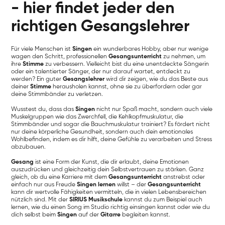
- hier findet jeder den
richtigen Gesangslehrer
Für viele Menschen ist
Singen
ein wunderbares Hobby, aber nur wenige
wagen den Schritt, professionellen
Gesangsunterricht
zu nehmen, um
ihre
Stimme
zu verbessern. Vielleicht bist du eine unentdeckte Sängerin
oder ein talentierter Sänger, der nur darauf wartet, entdeckt zu
werden? Ein guter
Gesangslehrer
wird dir zeigen, wie du das Beste aus
deiner
Stimme
herausholen kannst, ohne sie zu überfordern oder gar
deine Stimmbänder zu verletzen.
Wusstest du, dass das
Singen
nicht nur Spaß macht, sondern auch viele
Muskelgruppen wie das Zwerchfell, die Kehlkopfmuskulatur, die
Stimmbänder und sogar die Bauchmuskulatur trainiert? Es fördert nicht
nur deine körperliche Gesundheit, sondern auch dein emotionales
Wohlbefinden, indem es dir hilft, deine Gefühle zu verarbeiten und Stress
abzubauen.
Gesang
ist eine Form der Kunst, die dir erlaubt, deine Emotionen
auszudrücken und gleichzeitig dein Selbstvertrauen zu stärken. Ganz
gleich, ob du eine Karriere mit dem
Gesangsunterricht
anstrebst oder
einfach nur aus Freude
Singen lernen
willst – der
Gesangsunterricht
kann dir wertvolle Fähigkeiten vermitteln, die in vielen Lebensbereichen
nützlich sind. Mit der
SIRIUS Musikschule
kannst du zum Beispiel auch
lernen, wie du einen Song im Studio richtig einsingen kannst oder wie du
dich selbst beim
Singen
auf der
Gitarre
begleiten kannst.