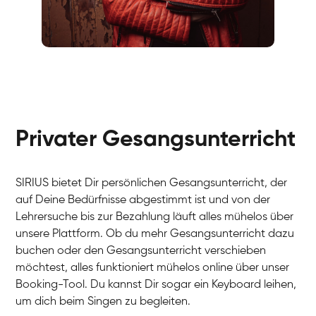
Fabio
Gesang / Vocal
Richard
Gesang / Vocal
Eva Lima
Gesang / Vocal
Lynn
Gesang / Vocal
Basak
Privater Gesangsunterricht
Gesang / Vocal
Anna
Gesang / Vocal
Julia
Gesang / Vocal
Patricia
SIRIUS bietet Dir persönlichen Gesangsunterricht, der
Gesang / Vocal
Aisuluu
auf Deine Bedürfnisse abgestimmt ist und von der
Gesang / Vocal
Birga
Lehrersuche bis zur Bezahlung läuft alles mühelos über
Gesang / Vocal
Ondřej
unsere Plattform. Ob du mehr Gesangsunterricht dazu
Gesang / Vocal
Sonja
buchen oder den Gesangsunterricht verschieben
Gesang / Vocal
Giulia
möchtest, alles funktioniert mühelos online über unser
Gesang / Vocal
Linda
Booking-Tool. Du kannst Dir sogar ein Keyboard leihen,
Gesang / Vocal
Dirk
um dich beim Singen zu begleiten.
Gesang / Vocal
Mehira