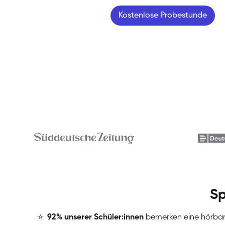
Kostenlose Probestunde
Sp
⭐
️
92% unserer Schüler:innen
bemerken eine hörba