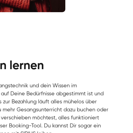
cal
cal
cal
cal
cal
cal
n lernen
cal
cal
cal
angstechnik und dein Wissen im
cal
 auf Deine Bedürfnisse abgestimmt ist und
cal
s zur Bezahlung läuft alles mühelos über
cal
du mehr Gesangsunterricht dazu buchen oder
cal
verschieben möchtest, alles funktioniert
cal
cal
ser Booking-Tool. Du kannst Dir sogar ein
cal