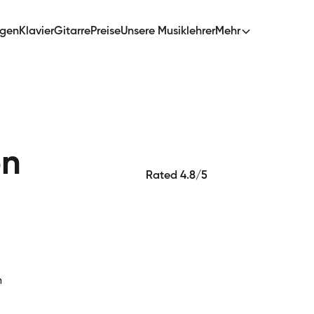
ngen
Klavier
Gitarre
Preise
Unsere Musiklehrer
Mehr
en
Rated 4.8/5
n