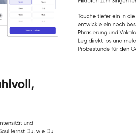
Mikrofon zum Singen ler
Gesang / Vo
Martina
Gesang / Vo
Ela
Tauche tiefer ein in di
Gesang / Vo
entwickle ein noch bes
Phrasierung und Vokalq
Leg direkt los und meld
Probestunde für den G
hlvoll,
ntensität und
Soul lernst Du, wie Du