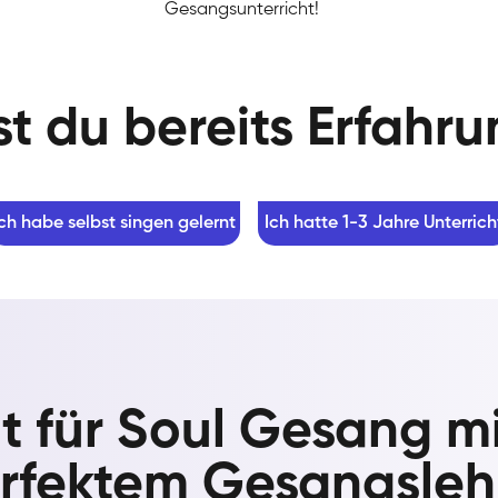
Gesangsunterricht!
t du bereits Erfahr
Ich habe selbst singen gelernt
Ich hatte 1-3 Jahre Unterrich
ht für Soul Gesang m
rfektem Gesangsleh