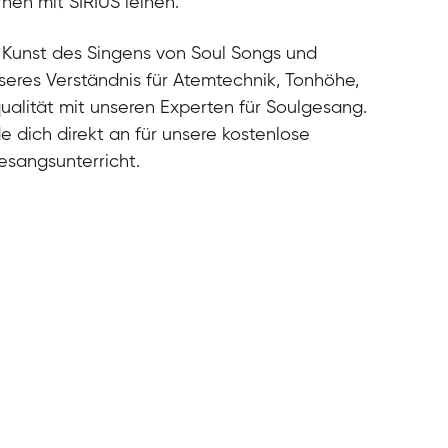
nen mit SIRIUS leihen.
cal
cal
e Kunst des Singens von Soul Songs und
cal
seres Verständnis für Atemtechnik, Tonhöhe,
ualität mit unseren Experten für Soulgesang.
e dich direkt an für unsere kostenlose
esangsunterricht.