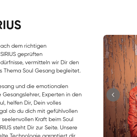
RIUS
Stefan
nach dem richtigen
Gesang / Vo
 SIRIUS geprüften
fnisse, vermitteln wir Dir den
as Thema Soul Gesang begleitet.
gesang und die emotionalen
e Gesangslehrer, Experten in den
 helfen Dir, Dein volles
gal ob du dich mit gefühlvollen
r seelenvollen Kraft beim Soul
IUS steht Dir zur Seite. Unsere
lte Technologie garantiert dir