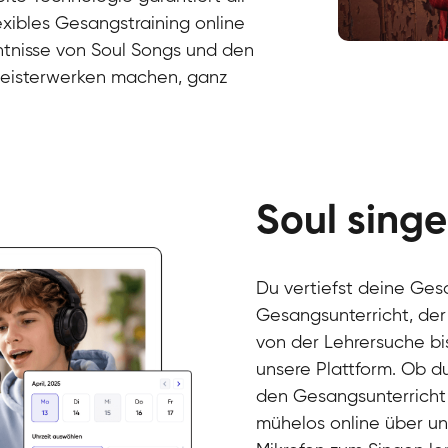
exibles Gesangstraining online
ntnisse von Soul Songs und den
Fabio
 Meisterwerken machen, ganz
Gesang / Vo
Richard
Gesang / Vo
Eva Lima
Gesang / Vo
Lynn
Gesang / Vo
Basak
Gesang / Vo
Anna
Gesang / Vo
Julia
Soul singe
Gesang / Vo
Patricia
Gesang / Vo
Aisuluu
Gesang / Vo
Birga
Du vertiefst deine Ges
Gesang / Vo
Ondřej
Gesangsunterricht, der
Gesang / Vo
Sonja
von der Lehrersuche bi
Gesang / Vo
Giulia
unsere Plattform. Ob 
Gesang / Vo
Linda
den Gesangsunterricht 
Gesang / Vo
Dirk
Gesang / Vo
Mehira
mühelos online über un
Gesang / Vo
Klara