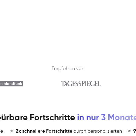
Empfohlen von
ürbare Fortschritte
in nur 3 Monat
re
⭐
️
2x schnellere Fortschritte
durch personalisierten
⭐
️
9