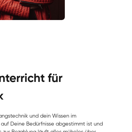
cal
cal
cal
cal
cal
cal
terricht für
cal
cal
cal
k
cal
cal
cal
angstechnik und dein Wissen im
cal
 auf Deine Bedürfnisse abgestimmt ist und
cal
s zur Bezahlung läuft alles mühelos über
cal