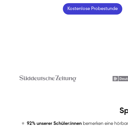
Kostenlose Probestunde
Sp
⭐
️
92% unserer Schüler:innen
bemerken eine hörba