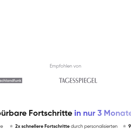
Empfohlen von
ürbare Fortschritte
in nur 3 Monat
re
⭐
️
2x schnellere Fortschritte
durch personalisierten
⭐
️
9