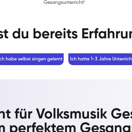
Gesangsunterricht!
t du bereits Erfahr
Ich habe selbst singen gelernt
Ich hatte 1-3 Jahre Unterrich
ht für Volksmusik G
m perfektem Gesangs