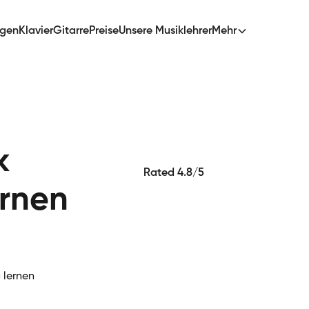
ngen
Klavier
Gitarre
Preise
Unsere Musiklehrer
Mehr
k
Rated 4.8/5
rnen
 lernen