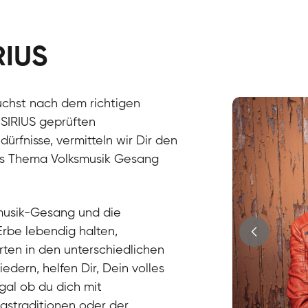
RIUS
uchst nach dem richtigen
Stefan
 SIRIUS geprüften
Gesang / Vo
fnisse, vermitteln wir Dir den
das Thema Volksmusik Gesang
smusik-Gesang und die
 Erbe lebendig halten,
rten in den unterschiedlichen
iedern, helfen Dir, Dein volles
gal ob du dich mit
gstraditionen oder der