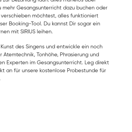
cal
du mehr Gesangsunterricht dazu buchen oder
cal
verschieben möchtest, alles funktioniert
cal
ser Booking-Tool. Du kannst Dir sogar ein
cal
nen mit SIRIUS leihen.
e Kunst des Singens und entwickle ein noch
ür Atemtechnik, Tonhöhe, Phrasierung und
ren Experten im Gesangsunterricht. Leg direkt
ekt an für unsere kostenlose Probestunde für
.