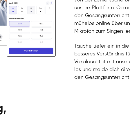
Gesang / Vo
Klara
unsere Plattform. Ob 
Gesang / Vo
Martina
den Gesangsunterricht 
Gesang / Vo
Ela
mühelos online über un
Gesang / Vo
Mikrofon zum Singen ler
Tauche tiefer ein in di
besseres Verständnis f
Vokalqualität mit unse
los und melde dich dir
den Gesangsunterricht
g,