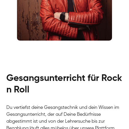
Fabio
Gesang / Vocal
Richard
Gesang / Vocal
Eva Lima
Gesang / Vocal
Lynn
Gesang / Vocal
Basak
Gesangsunterricht für Rock
Gesang / Vocal
Anna
Gesang / Vocal
Julia
n Roll
Gesang / Vocal
Patricia
Gesang / Vocal
Aisuluu
Gesang / Vocal
Du vertiefst deine Gesangstechnik und dein Wissen im
Birga
Gesang / Vocal
Gesangsunterricht, der auf Deine Bedürfnisse
Ondřej
Gesang / Vocal
abgestimmt ist und von der Lehrersuche bis zur
Sonja
Gesang / Vocal
Bezahlung läuft alles mühelos über unsere Plattform.
Giulia