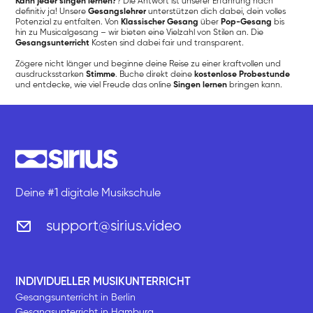
Kann jeder singen lernen?
? Die Antwort ist unserer Erfahrung nach
definitiv ja! Unsere
Gesangslehrer
unterstützen dich dabei, dein volles
Potenzial zu entfalten. Von
Klassischer Gesang
über
Pop-Gesang
bis
hin zu Musicalgesang – wir bieten eine Vielzahl von Stilen an. Die
Gesangsunterricht
Kosten sind dabei fair und transparent.
Zögere nicht länger und beginne deine Reise zu einer kraftvollen und
ausdrucksstarken
Stimme
. Buche direkt deine
kostenlose Probestunde
und entdecke, wie viel Freude das online
Singen lernen
bringen kann.
Deine #1 digitale Musikschule
support@sirius.video
INDIVIDUELLER MUSIKUNTERRICHT
Gesangsunterricht in Berlin
Gesangsunterricht in Hamburg