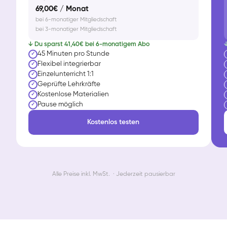
69,00€ / Monat
bei 6-monatiger Mitgliedschaft
bei 3-monatiger Mitgliedschaft
↓ Du sparst 41,40€ bei 6-monatigem Abo
↓
45 Minuten pro Stunde
✓
Flexibel integrierbar
✓
Einzelunterricht 1:1
✓
Geprüfte Lehrkräfte
✓
Kostenlose Materialien
✓
Pause möglich
✓
Kostenlos testen
Alle Preise inkl. MwSt. · Jederzeit pausierbar