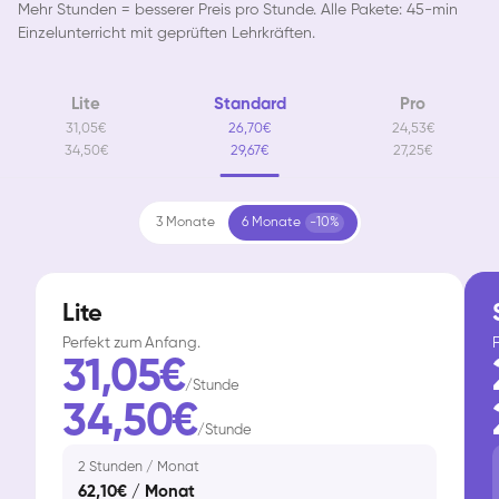
Mehr Stunden = besserer Preis pro Stunde. Alle Pakete: 45-min
Einzelunterricht mit geprüften Lehrkräften.
Lite
Standard
Pro
31,05€
26,70€
24,53€
34,50€
29,67€
27,25€
3 Monate
6 Monate
-10%
Lite
Perfekt zum Anfang.
F
31,05€
/Stunde
34,50€
/Stunde
2 Stunden / Monat
62,10€ / Monat