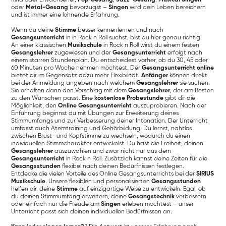
oder
Metal-Gesang
bevorzugst –
Singen
wird dein Leben bereichern
und ist immer eine lohnende Erfahrung.
Wenn du deine
Stimme
besser kennenlernen und nach
Gesangsunterricht
in in Rock n Roll suchst, bist du hier genau richtig!
An einer klassischen
Musikschule
in Rock n Roll wirst du einem festen
Gesangslehrer
zugewiesen und der
Gesangsunterricht
erfolgt nach
einem starren Stundenplan. Du entscheidest vorher, ob du 30, 45 oder
60 Minuten pro Woche nehmen möchtest. Der
Gesangsunterricht online
bietet dir im Gegensatz dazu mehr Flexibilität.
Anfänger
können direkt
bei der Anmeldung angeben nach welchem
Gesangslehrer
sie suchen.
Sie erhalten dann den Vorschlag mit dem
Gesangslehrer
, der am Besten
zu den Wünschen passt. Eine
kostenlose Probestunde
gibt dir die
Möglichkeit, den
Online Gesangsunterricht
auszuprobieren. Nach der
Einführung beginnst du mit Übungen zur Erweiterung deines
Stimmumfangs und zur Verbesserung deiner Intonation. Der Unterricht
umfasst auch Atemtraining und Gehörbildung. Du lernst, nahtlos
zwischen Brust- und Kopfstimme zu wechseln, wodurch du einen
individuellen Stimmcharakter entwickelst. Du hast die Freiheit, deinen
Gesangslehrer
auszuwählen und zwar nicht nur aus dem
Gesangsunterricht
in Rock n Roll. Zusätzlich kannst deine Zeiten für die
Gesangsstunden
flexibel nach deinen Bedürfnissen festlegen.
Entdecke die vielen Vorteile des Online Gesangsunterrichts bei der
SIRIUS
Musikschule
. Unsere flexiblen und personalisierten
Gesangsstunden
helfen dir, deine
Stimme
auf einzigartige Weise zu entwickeln. Egal, ob
du deinen Stimmumfang erweitern, deine
Gesangstechnik
verbessern
oder einfach nur die Freude am
Singen
erleben möchtest – unser
Unterricht passt sich deinen individuellen Bedürfnissen an.