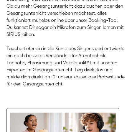
Gesang / Vocal
Ob du mehr Gesangsunterricht dazu buchen oder den
Linda
Gesang / Vocal
Gesangsunterricht verschieben möchtest, alles
Dirk
Gesang / Vocal
funktioniert mühelos online über unser Booking-Tool.
Mehira
Gesang / Vocal
Du kannst Dir sogar ein Mikrofon zum Singen lernen mit
Klara
Gesang / Vocal
SIRIUS leihen.
Martina
Gesang / Vocal
Ela
Gesang / Vocal
Tauche tiefer ein in die Kunst des Singens und entwickle
ein noch besseres Verständnis für Atemtechnik,
Tonhöhe, Phrasierung und Vokalqualität mit unseren
Experten im Gesangsunterricht. Leg direkt los und
melde dich direkt an für unsere kostenlose Probestunde
für den Gesangsunterricht.