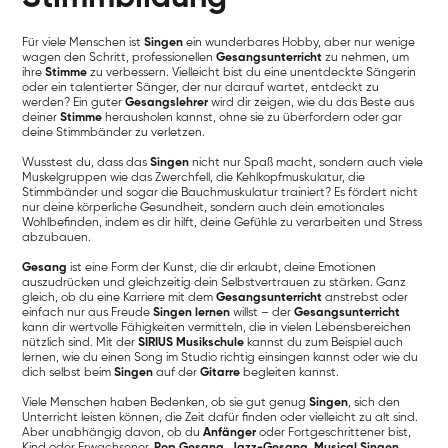
Für viele Menschen ist
Singen
ein wunderbares Hobby, aber nur wenige
wagen den Schritt, professionellen
Gesangsunterricht
zu nehmen, um
ihre
Stimme
zu verbessern. Vielleicht bist du eine unentdeckte Sängerin
oder ein talentierter Sänger, der nur darauf wartet, entdeckt zu
werden? Ein guter
Gesangslehrer
wird dir zeigen, wie du das Beste aus
deiner
Stimme
herausholen kannst, ohne sie zu überfordern oder gar
deine Stimmbänder zu verletzen.
Wusstest du, dass das
Singen
nicht nur Spaß macht, sondern auch viele
Muskelgruppen wie das Zwerchfell, die Kehlkopfmuskulatur, die
Stimmbänder und sogar die Bauchmuskulatur trainiert? Es fördert nicht
nur deine körperliche Gesundheit, sondern auch dein emotionales
Wohlbefinden, indem es dir hilft, deine Gefühle zu verarbeiten und Stress
abzubauen.
Gesang
ist eine Form der Kunst, die dir erlaubt, deine Emotionen
auszudrücken und gleichzeitig dein Selbstvertrauen zu stärken. Ganz
gleich, ob du eine Karriere mit dem
Gesangsunterricht
anstrebst oder
einfach nur aus Freude
Singen lernen
willst – der
Gesangsunterricht
kann dir wertvolle Fähigkeiten vermitteln, die in vielen Lebensbereichen
nützlich sind. Mit der
SIRIUS Musikschule
kannst du zum Beispiel auch
lernen, wie du einen Song im Studio richtig einsingen kannst oder wie du
dich selbst beim
Singen
auf der
Gitarre
begleiten kannst.
Viele Menschen haben Bedenken, ob sie gut genug
Singen
, sich den
Unterricht leisten können, die Zeit dafür finden oder vielleicht zu alt sind.
Aber unabhängig davon, ob du
Anfänger
oder Fortgeschrittener bist,
Kind oder Erwachsener,
Pop Gesang
,
Jazz-Gesang
,
Musical Singen