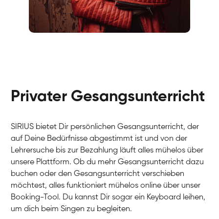
Fabio
Gesang / Vocal
Richard
Gesang / Vocal
Eva Lima
Gesang / Vocal
Lynn
Gesang / Vocal
Basak
Privater Gesangsunterricht
Gesang / Vocal
Anna
Gesang / Vocal
Julia
Gesang / Vocal
Patricia
SIRIUS bietet Dir persönlichen Gesangsunterricht, der
Gesang / Vocal
Aisuluu
auf Deine Bedürfnisse abgestimmt ist und von der
Gesang / Vocal
Birga
Lehrersuche bis zur Bezahlung läuft alles mühelos über
Gesang / Vocal
Ondřej
unsere Plattform. Ob du mehr Gesangsunterricht dazu
Gesang / Vocal
Sonja
buchen oder den Gesangsunterricht verschieben
Gesang / Vocal
Giulia
möchtest, alles funktioniert mühelos online über unser
Gesang / Vocal
Linda
Booking-Tool. Du kannst Dir sogar ein Keyboard leihen,
Gesang / Vocal
Dirk
um dich beim Singen zu begleiten.
Gesang / Vocal
Mehira