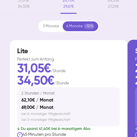
31,05€
26,70€
24,53€
34,50€
29,67€
27,25€
3 Monate
6 Monate
-10%
Lite
Perfekt zum Anfang.
F
31,05€
/Stunde
34,50€
/Stunde
2 Stunden / Monat
62,10€ / Monat
69,00€ / Monat
bei 6-monatiger Mitgliedschaft
bei 3-monatiger Mitgliedschaft
↓ Du sparst 41,40€ bei 6-monatigem Abo
↓
45 Minuten pro Stunde
✓