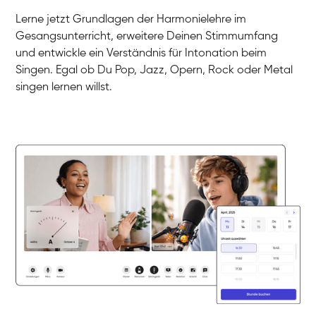
Gesang / Vocal
Klara
Lerne jetzt Grundlagen der Harmonielehre im
Gesang / Vocal
Martina
Gesangsunterricht, erweitere Deinen Stimmumfang
Gesang / Vocal
Ela
und entwickle ein Verständnis für Intonation beim
Gesang / Vocal
Singen. Egal ob Du Pop, Jazz, Opern, Rock oder Metal
singen lernen willst.