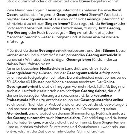
Studio aufnimmst oder dich selbst auf dem
Klavier
begleiten kannst.
Viele Menschen zögern,
Gesangsunterricht
zu nehmen bei eine
Vocal
Coach
, weil sie sich fragen: Ist
Gesangsunterricht
Sinnvoll? Was kostet
privater
Gesangsunterricht
? Für wen lohnt sich
Gesangsunterricht
? Bin
ich vielleicht zu alt zum
Singen lernen
? Doch egal, ob du
Anfänger
oder
Fortgeschrittener bist, Kind oder Erwachsener, Musical,
Jazz Gesang
,
Pop Gesang
oder Rock bevorzugst –
Singen
hat die Kraft, jeden
Menschen perönlich weiter zu brignen und ist immer eine besondere
Erfahrung.
Möchtest du deine
Gesangstechnik
verbessern, und dein
Stimme
besser
kennenlernen und suchst dafür den passenden
Gesangsunterricht
in
Landshut? Wir haben den richtigen
Gesangslehrer
für dich, der zu
deinen Bedürfnissen passt.
An einer klassischen
Musikschule
in Landshut wird dir ein fester
Gesangslehrer
zugewiesen und der
Gesangsunterricht
erfolgt nach
einem vorab festgelegten Lehrplan. Du entscheidest meist vorher, ob du
30, 45 oder 60 Minuten pro Woche nehmen möchtest. Der
Online
Gesangsunterricht
bietet dir hingegen viel mehr Flexibilität. Als Beginner
suchst du einfach direkt nach dem richtigen
Gesangslehrer
, der auf
deinen bevorzugten Gesangsstil spezialisiert ist. Eine
kostenlose
Probestunde
hilft dir zu entscheiden, ob der
Gesangsunterricht online
zu dir passt. Nach deiner Probestunde entscheidest du ob es weitergeht
und startest dann mit gezielten Übungen zur Verbesserung deiner
Atemtechnik
und arbeitest an deinem Stimmumfang. Natürlich umfasst
der
Gesangsunterricht
auch
Harmonielehre
, Gehörbildung und du lernst
das Tonleiter
Singen
, was du vielleicht schon kennst. Beim
Singen lernen
übst du nahtlos zwischen Bruststimme und Kopfstimme zu wechseln und
entwickelst mit der Zeit deinen infividuellen Stimmcharakter.