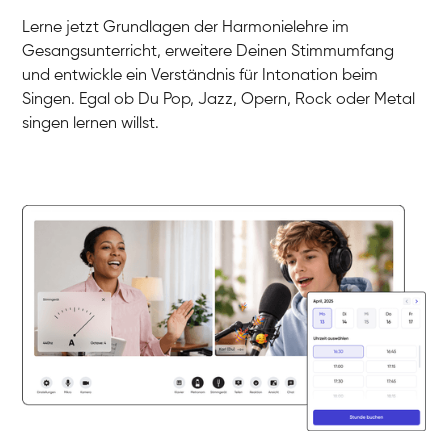
Gesang / Vocal
Klara
Lerne jetzt Grundlagen der Harmonielehre im
Gesang / Vocal
Martina
Gesangsunterricht, erweitere Deinen Stimmumfang
Gesang / Vocal
Ela
und entwickle ein Verständnis für Intonation beim
Gesang / Vocal
Singen. Egal ob Du Pop, Jazz, Opern, Rock oder Metal
singen lernen willst.