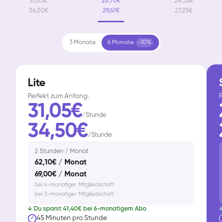
31,05€
26,70€
24,53€
34,50€
29,67€
27,25€
3 Monate
6 Monate
-10%
Lite
Perfekt zum Anfang.
F
31,05€
/Stunde
34,50€
/Stunde
2 Stunden / Monat
62,10€ / Monat
69,00€ / Monat
bei 6-monatiger Mitgliedschaft
bei 3-monatiger Mitgliedschaft
↓ Du sparst 41,40€ bei 6-monatigem Abo
↓
45 Minuten pro Stunde
✓