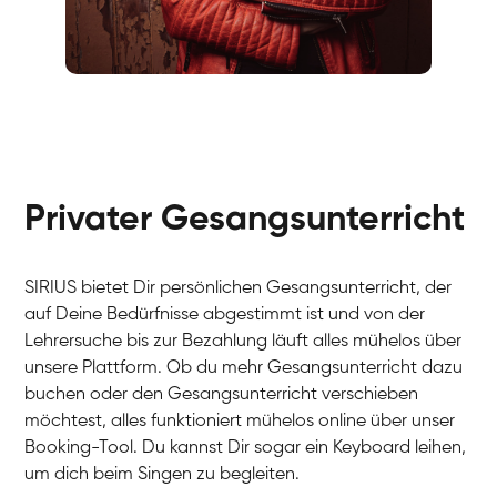
Fabio
Gesang / Vocal
Richard
Gesang / Vocal
Eva Lima
Gesang / Vocal
Lynn
Gesang / Vocal
Basak
Privater Gesangsunterricht
Gesang / Vocal
Anna
Gesang / Vocal
Julia
Gesang / Vocal
Patricia
SIRIUS bietet Dir persönlichen Gesangsunterricht, der
Gesang / Vocal
Aisuluu
auf Deine Bedürfnisse abgestimmt ist und von der
Gesang / Vocal
Birga
Lehrersuche bis zur Bezahlung läuft alles mühelos über
Gesang / Vocal
Ondřej
unsere Plattform. Ob du mehr Gesangsunterricht dazu
Gesang / Vocal
Sonja
buchen oder den Gesangsunterricht verschieben
Gesang / Vocal
Giulia
möchtest, alles funktioniert mühelos online über unser
Gesang / Vocal
Linda
Booking-Tool. Du kannst Dir sogar ein Keyboard leihen,
Gesang / Vocal
Dirk
um dich beim Singen zu begleiten.
Gesang / Vocal
Mehira