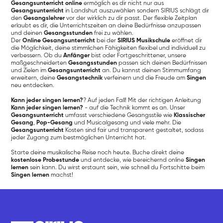
Gesangsunterricht online
ermöglich es dir nicht nur aus
Gesangsunterricht
in Landshut auszuwählen sondern SIRIUS schlägt dir
den
Gesangslehrer
vor der wirklich zu dir passt. Der flexible Zeitplan
erlaubt es dir, die Unterrichtszeiten an deine Bedürfnisse anzupassen
und deinen
Gesangsstunden
frei zu wählen.
Der
Online Gesangsunterricht
bei der
SIRIUS Musikschule
eröffnet dir
die Möglichkeit, deine stimmlichen Fähigkeiten flexibel und individuell zu
verbessern. Ob du
Anfänger
bist oder Fortgeschrittener, unsere
maßgeschneiderten
Gesangsstunden
passen sich deinen Bedürfnissen
und Zielen im
Gesangsunterricht
an. Du kannst deinen Stimmumfang
erweitern, deine
Gesangstechnik
verfeinern und die Freude am
Singen
neu entdecken.
Kann jeder singen lernen?
? Auf jeden Fall! Mit der richtigen Anleitung
Kann jeder singen lernen?
- auf die Technik kommt es an. Unser
Gesangsunterricht
umfasst verschiedene Gesangsstile wie
Klassischer
Gesang
,
Pop-Gesang
und Musicalgesang und viele mehr. Die
Gesangsunterricht
Kosten sind fair und transparent gestaltet, sodass
jeder Zugang zum bestmöglichen Unterricht hat.
Starte deine musikalische Reise noch heute. Buche direkt deine
kostenlose Probestunde
und entdecke, wie bereichernd online
Singen
lernen
sein kann. Du wirst erstaunt sein, wie schnell du Fortschitte beim
Singen lernen
machst!