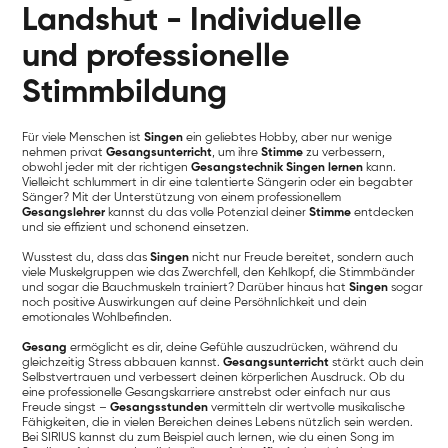
Landshut - Individuelle
und professionelle
Stimmbildung
Für viele Menschen ist
Singen
ein geliebtes Hobby, aber nur wenige
nehmen privat
Gesangsunterricht
, um ihre
Stimme
zu verbessern,
obwohl jeder mit der richtigen
Gesangstechnik
Singen lernen
kann.
Vielleicht schlummert in dir eine talentierte Sängerin oder ein begabter
Sänger? Mit der Unterstützung von einem professionellem
Gesangslehrer
kannst du das volle Potenzial deiner
Stimme
entdecken
und sie effizient und schonend einsetzen.
Wusstest du, dass das
Singen
nicht nur Freude bereitet, sondern auch
viele Muskelgruppen wie das Zwerchfell, den Kehlkopf, die Stimmbänder
und sogar die Bauchmuskeln trainiert? Darüber hinaus hat
Singen
sogar
noch positive Auswirkungen auf deine Persöhnlichkeit und dein
emotionales Wohlbefinden.
Gesang
ermöglicht es dir, deine Gefühle auszudrücken, während du
gleichzeitig Stress abbauen kannst.
Gesangsunterricht
stärkt auch dein
Selbstvertrauen und verbessert deinen körperlichen Ausdruck. Ob du
eine professionelle Gesangskarriere anstrebst oder einfach nur aus
Freude singst –
Gesangsstunden
vermitteln dir wertvolle musikalische
Fähigkeiten, die in vielen Bereichen deines Lebens nützlich sein werden.
Bei SIRIUS kannst du zum Beispiel auch lernen, wie du einen Song im