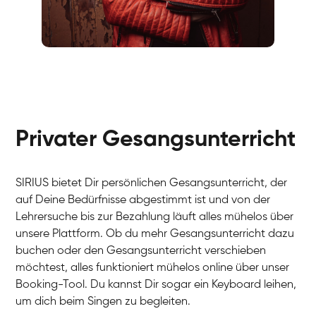
Fabio
Gesang / Vocal
Richard
Gesang / Vocal
Eva Lima
Gesang / Vocal
Lynn
Gesang / Vocal
Basak
Privater Gesangsunterricht
Gesang / Vocal
Anna
Gesang / Vocal
Julia
Gesang / Vocal
Patricia
SIRIUS bietet Dir persönlichen Gesangsunterricht, der
Gesang / Vocal
Aisuluu
auf Deine Bedürfnisse abgestimmt ist und von der
Gesang / Vocal
Birga
Lehrersuche bis zur Bezahlung läuft alles mühelos über
Gesang / Vocal
Ondřej
unsere Plattform. Ob du mehr Gesangsunterricht dazu
Gesang / Vocal
Sonja
buchen oder den Gesangsunterricht verschieben
Gesang / Vocal
Giulia
möchtest, alles funktioniert mühelos online über unser
Gesang / Vocal
Linda
Booking-Tool. Du kannst Dir sogar ein Keyboard leihen,
Gesang / Vocal
Dirk
um dich beim Singen zu begleiten.
Gesang / Vocal
Mehira