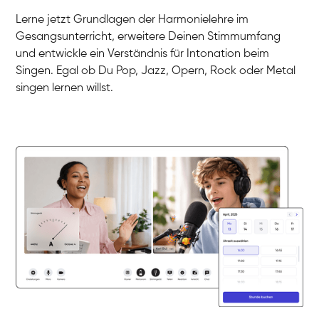
Gesang / Vocal
Klara
Lerne jetzt Grundlagen der Harmonielehre im
Gesang / Vocal
Martina
Gesangsunterricht, erweitere Deinen Stimmumfang
Gesang / Vocal
Ela
und entwickle ein Verständnis für Intonation beim
Gesang / Vocal
Singen. Egal ob Du Pop, Jazz, Opern, Rock oder Metal
singen lernen willst.