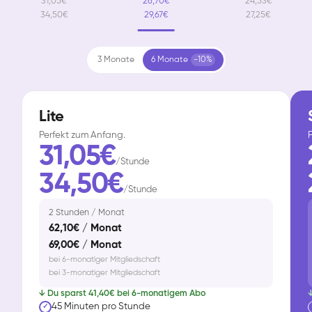
31,05€
26,70€
24,53€
34,50€
29,67€
27,25€
3 Monate
6 Monate
-10%
Lite
Perfekt zum Anfang.
F
31,05€
/Stunde
34,50€
/Stunde
2 Stunden / Monat
62,10€ / Monat
69,00€ / Monat
bei 6-monatiger Mitgliedschaft
bei 3-monatiger Mitgliedschaft
↓ Du sparst 41,40€ bei 6-monatigem Abo
↓
45 Minuten pro Stunde
✓