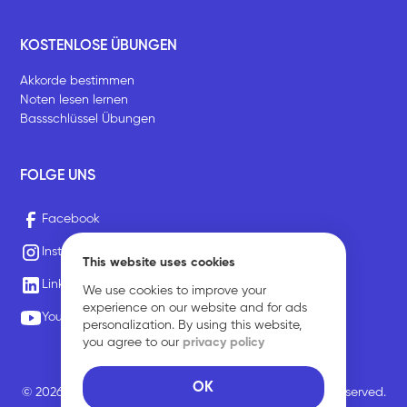
KOSTENLOSE ÜBUNGEN
Akkorde bestimmen
Noten lesen lernen
Bassschlüssel Übungen
FOLGE UNS
Facebook
Instagram
This website uses cookies
LinkedIn
We use cookies to improve your
experience on our website and for ads
Youtube
personalization. By using this website,
you agree to our
privacy policy
OK
© 2026 Sirius Music Communications GmbH. All rights reserved.