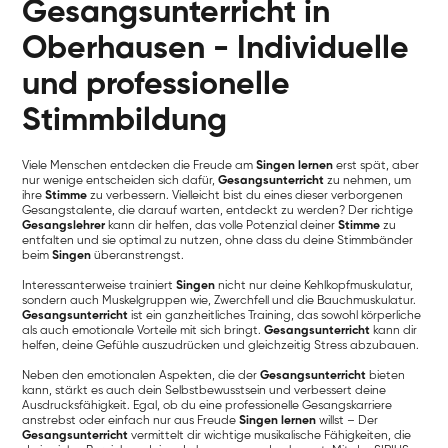
Gesangsunterricht in
Oberhausen - Individuelle
und professionelle
Stimmbildung
Viele Menschen entdecken die Freude am
Singen lernen
erst spät, aber
nur wenige entscheiden sich dafür,
Gesangsunterricht
zu nehmen, um
ihre
Stimme
zu verbessern. Vielleicht bist du eines dieser verborgenen
Gesangstalente, die darauf warten, entdeckt zu werden? Der richtige
Gesangslehrer
kann dir helfen, das volle Potenzial deiner
Stimme
zu
entfalten und sie optimal zu nutzen, ohne dass du deine Stimmbänder
beim
Singen
überanstrengst.
Interessanterweise trainiert
Singen
nicht nur deine Kehlkopfmuskulatur,
sondern auch Muskelgruppen wie, Zwerchfell und die Bauchmuskulatur.
Gesangsunterricht
ist ein ganzheitliches Training, das sowohl körperliche
als auch emotionale Vorteile mit sich bringt.
Gesangsunterricht
kann dir
helfen, deine Gefühle auszudrücken und gleichzeitig Stress abzubauen.
Neben den emotionalen Aspekten, die der
Gesangsunterricht
bieten
kann, stärkt es auch dein Selbstbewusstsein und verbessert deine
Ausdrucksfähigkeit. Egal, ob du eine professionelle Gesangskarriere
anstrebst oder einfach nur aus Freude
Singen lernen
willst – Der
Gesangsunterricht
vermittelt dir wichtige musikalische Fähigkeiten, die