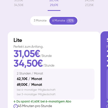
31,05€
26,70€
24,53€
34,50€
29,67€
27,25€
3 Monate
6 Monate
-10%
Lite
Perfekt zum Anfang.
F
31,05€
/Stunde
34,50€
/Stunde
2 Stunden / Monat
62,10€ / Monat
69,00€ / Monat
bei 6-monatiger Mitgliedschaft
bei 3-monatiger Mitgliedschaft
↓ Du sparst 41,40€ bei 6-monatigem Abo
↓
45 Minuten pro Stunde
✓