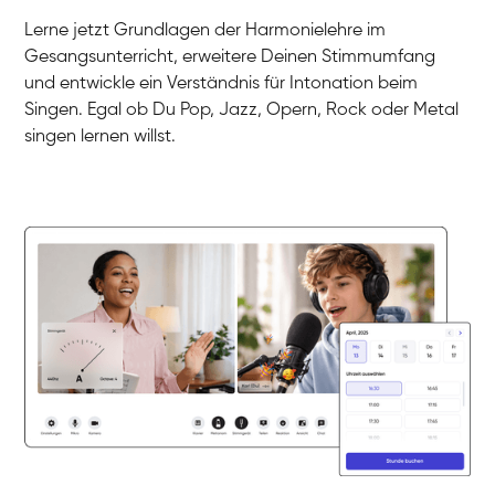
Gesang / Vocal
Klara
Lerne jetzt Grundlagen der Harmonielehre im
Gesang / Vocal
Martina
Gesangsunterricht, erweitere Deinen Stimmumfang
Gesang / Vocal
Ela
und entwickle ein Verständnis für Intonation beim
Gesang / Vocal
Singen. Egal ob Du Pop, Jazz, Opern, Rock oder Metal
singen lernen willst.