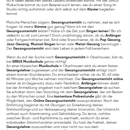
du in vielen Bereichen deines Lebens anwenden kannst. Mit der SIRIUS
Muikschule kannst du zum Beispiel auch lernen, wie du einen Song im
Studio richtig aufnimmst oder dich selbst auf dem
Klavier
begleiten
kannst.
Manche Menschen zögern,
Gesangsunterricht
zu nehmen, weil sie sich
fragen: Ist meine
Stimme
gut genug? Kann ich mir den
Gesangsunterricht
leisten? Habe ich die Zeit zum
Singen lernen
? Bin ich
vielleicht zu alt zum Lernen? Doch unabhängig davon, ob du
Anfänger
oder Fortgeschrittener bist, Kind oder Erwachsener, ob du
Pop Gesang
,
Jazz-Gesang
,
Musical Singen
lernen oder
Metal-Gesang
bevorzugst –
Der
Gesangsunterricht
wird dein Leben in jedem Fall bereichern.
Wenn du auf der Suche nach
Gesangsunterricht
in Oberhausen, bist du
bei
SIRIUS Musikschule
genau richtig!
An einer klassischen
Musikschule
in Oberhausen wirst du einem festen
Gesangslehrer
zugewiesen und der
Gesangsunterricht
erfolgt nach
einem starren Stundenplan. Du entscheidest vorher, ob du 30, 45 oder
60 Minuten pro Woche nehmen möchtest. Der
Gesangsunterricht online
bietet dir im Gegensatz dazu mehr Flexibilität.
Anfänger
können direkt
bei der Anmeldung angeben nach welchem
Gesangslehrer
sie suchen.
Sie erhalten dann den Vorschlag mit dem
Gesangslehrer
, der am Besten
zu den Wünschen passt. Eine
kostenlose Probestunde
gibt dir die
Möglichkeit, den
Online Gesangsunterricht
auszuprobieren. Nach der
Einführung beginnst du mit Übungen zur Erweiterung deines
Stimmumfangs und zur Verbesserung deiner Intonation. Der Unterricht
umfasst auch Atemtraining und Gehörbildung. Du lernst, nahtlos
zwischen Brust- und Kopfstimme zu wechseln, wodurch du einen
individuellen Stimmcharakter entwickelst. Du hast die Freiheit, deinen
Gesangslehrer
auszuwählen und zwar nicht nur aus dem