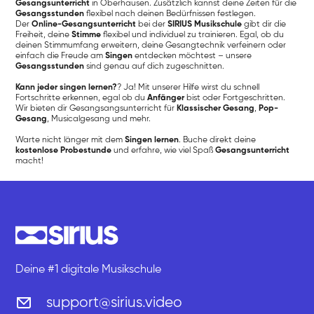
Gesangsunterricht
in Oberhausen. Zusätzlich kannst deine Zeiten für die
Gesangsstunden
flexibel nach deinen Bedürfnissen festlegen.
Der
Online-Gesangsunterricht
bei der
SIRIUS Musikschule
gibt dir die
Freiheit, deine
Stimme
flexibel und individuel zu trainieren. Egal, ob du
deinen Stimmumfang erweitern, deine Gesangtechnik verfeinern oder
einfach die Freude am
Singen
entdecken möchtest – unsere
Gesangsstunden
sind genau auf dich zugeschnitten.
Kann jeder singen lernen?
? Ja! Mit unserer Hilfe wirst du schnell
Fortschritte erkennen, egal ob du
Anfänger
bist oder Fortgeschritten.
Wir bieten dir Gesangsangsunterricht für
Klassischer Gesang
,
Pop-
Gesang
, Musicalgesang und mehr.
Warte nicht länger mit dem
Singen lernen
. Buche direkt deine
kostenlose Probestunde
und erfahre, wie viel Spaß
Gesangsunterricht
macht!
Deine #1 digitale Musikschule
support@sirius.video