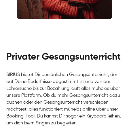
Fabio
Gesang / Vocal
Richard
Gesang / Vocal
Eva Lima
Gesang / Vocal
Lynn
Gesang / Vocal
Basak
Privater Gesangsunterricht
Gesang / Vocal
Anna
Gesang / Vocal
Julia
Gesang / Vocal
Patricia
SIRIUS bietet Dir persönlichen Gesangsunterricht, der
Gesang / Vocal
Aisuluu
auf Deine Bedürfnisse abgestimmt ist und von der
Gesang / Vocal
Birga
Lehrersuche bis zur Bezahlung läuft alles mühelos über
Gesang / Vocal
Ondřej
unsere Plattform. Ob du mehr Gesangsunterricht dazu
Gesang / Vocal
Sonja
buchen oder den Gesangsunterricht verschieben
Gesang / Vocal
Giulia
möchtest, alles funktioniert mühelos online über unser
Gesang / Vocal
Linda
Booking-Tool. Du kannst Dir sogar ein Keyboard leihen,
Gesang / Vocal
Dirk
um dich beim Singen zu begleiten.
Gesang / Vocal
Mehira