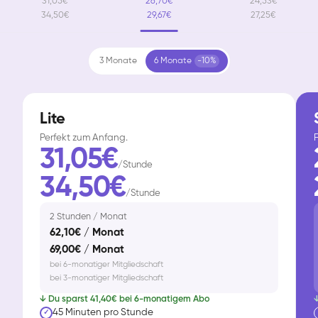
31,05€
26,70€
24,53€
34,50€
29,67€
27,25€
3 Monate
6 Monate
-10%
Lite
Perfekt zum Anfang.
F
31,05€
/Stunde
34,50€
/Stunde
2 Stunden / Monat
62,10€ / Monat
69,00€ / Monat
bei 6-monatiger Mitgliedschaft
bei 3-monatiger Mitgliedschaft
↓ Du sparst 41,40€ bei 6-monatigem Abo
↓
45 Minuten pro Stunde
✓