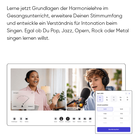
Gesang / Vocal
Klara
Lerne jetzt Grundlagen der Harmonielehre im
Gesang / Vocal
Martina
Gesangsunterricht, erweitere Deinen Stimmumfang
Gesang / Vocal
Ela
und entwickle ein Verständnis für Intonation beim
Gesang / Vocal
Singen. Egal ob Du Pop, Jazz, Opern, Rock oder Metal
singen lernen willst.