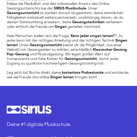
Erlebe die Flexibilität und den individuellen Ansatz des Online
Gesangsunterrichts bei der
SIRIUS Musikschule
. Unser
Gesangsunterricht
ist perfekt darauf abgestimmt, deine stimmlichen
Fähigkeiten individuell weiterzuentwickeln, unabhängig davon, ob du
deinen Stimmumfang erweitern, deine
Gesangstechniken
verfeinern
oder einfach die Freude am
Singen
genießen möchtest.
Viele Menschen stellen sich die Frage:
Kann jeder singen lernen?
? Ja,
jeder kann mit der richtigen Anleitung und der richtigen Technik
Singen
lernen
! Unser
Gesangsunterricht
bietet dir die Möglichkeit, aus einer
Vielzahl von Gesangsstilen zu wählen, einschließlich
Klassischer Gesang
,
Pop-Gesang
und Musicalgesang. Wir legen großen Wert auf
transparente und faire Kosten für
Gesangsunterricht
, damit jeder
Zugang zu qualitativ hochwertigem Gesangstraining hat.
Leg jetzt los! Buche direkt deine
kostenlose Probestunde
und entdecke,
wie viel Freude das online
Singen lernen
bringen kann.
Deine #1 digitale Musikschule