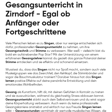
Gesangsunterricht in
Zirndorf - Egal ob
Anfänger oder
Fortgeschrittene
Viele Menschen lieben es zu
Singen
, aber nur wenige entscheiden sich
dafür, professionellen
Gesangsunterricht
zu nehmen, um ihre
Gesangstechnik
und
Stimme
zu verbessern. Wer weiß – vielleicht bist du
bald ein aufstrebender Pop Star? Mit der Unterstützung von einem
erfahrenen
Gesangslehrer
kannst du gezielt das ganze Potenzial deiner
Stimme
entdecken und sie effektiv und schonend einsetzen.
Wusstest du, dass das
Singen
nicht nur Spaß macht, sondern auch viele
Muskelgruppen wie das Zwerchfell, den Kehlkopf, die Stimmbänder und
sogar die Bauchmuskulatur trainiert? Darüber hinaus hat das
Singen
lernen
positive Effekte auf deine persönliche Entwicklung und dein
emotionales Wohlbefinden.
Gesang
als Kunstform, hilft dir, mit deinen Gefühlen in Kontakt zu treten
und sie auszudrücken, während du gleichzeitig Stress abbauen kannst.
Gesangsunterricht
stärkt auch dein Selbstvertrauen und du wirst sogar
deine Körperhaltung verbessern. Auch wenn du keine professionelle
Gesangskarriere anstrebst und einfach nur aus Freude
Singen lernen
willst –
Gesangsstunden
vermitteln dir wertvolle musikalisches Wissen, die