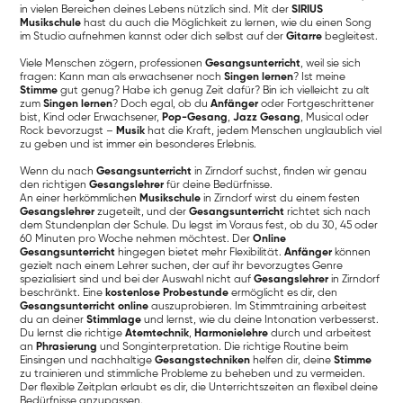
in vielen Bereichen deines Lebens nützlich sind. Mit der
SIRIUS
Musikschule
hast du auch die Möglichkeit zu lernen, wie du einen Song
im Studio aufnehmen kannst oder dich selbst auf der
Gitarre
begleitest.
Viele Menschen zögern, professionen
Gesangsunterricht
, weil sie sich
fragen: Kann man als erwachsener noch
Singen lernen
? Ist meine
Stimme
gut genug? Habe ich genug Zeit dafür? Bin ich vielleicht zu alt
zum
Singen lernen
? Doch egal, ob du
Anfänger
oder Fortgeschrittener
bist, Kind oder Erwachsener,
Pop-Gesang
,
Jazz Gesang
, Musical oder
Rock bevorzugst –
Musik
hat die Kraft, jedem Menschen unglaublich viel
zu geben und ist immer ein besonderes Erlebnis.
Wenn du nach
Gesangsunterricht
in Zirndorf suchst, finden wir genau
den richtigen
Gesangslehrer
für deine Bedürfnisse.
An einer herkömmlichen
Musikschule
in Zirndorf wirst du einem festen
Gesangslehrer
zugeteilt, und der
Gesangsunterricht
richtet sich nach
dem Stundenplan der Schule. Du legst im Voraus fest, ob du 30, 45 oder
60 Minuten pro Woche nehmen möchtest. Der
Online
Gesangsunterricht
hingegen bietet mehr Flexibilität.
Anfänger
können
gezielt nach einem Lehrer suchen, der auf ihr bevorzugtes Genre
spezialisiert sind und bei der Auswahl nicht auf
Gesangslehrer
in Zirndorf
beschränkt. Eine
kostenlose Probestunde
ermöglicht es dir, den
Gesangsunterricht online
auszuprobieren. Im Stimmtraining arbeitest
du an deiner
Stimmlage
und lernst, wie du deine Intonation verbesserst.
Du lernst die richtige
Atemtechnik
,
Harmonielehre
durch und arbeitest
an
Phrasierung
und Songinterpretation. Die richtige Routine beim
Einsingen und nachhaltige
Gesangstechniken
helfen dir, deine
Stimme
zu trainieren und stimmliche Probleme zu beheben und zu vermeiden.
Der flexible Zeitplan erlaubt es dir, die Unterrichtszeiten an flexibel deine
Bedürfnisse anzupassen.