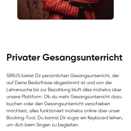
Fabio
Gesang / Vocal
Richard
Gesang / Vocal
Eva Lima
Gesang / Vocal
Lynn
Gesang / Vocal
Basak
Privater Gesangsunterricht
Gesang / Vocal
Anna
Gesang / Vocal
Julia
Gesang / Vocal
Patricia
SIRIUS bietet Dir persönlichen Gesangsunterricht, der
Gesang / Vocal
Aisuluu
auf Deine Bedürfnisse abgestimmt ist und von der
Gesang / Vocal
Birga
Lehrersuche bis zur Bezahlung läuft alles mühelos über
Gesang / Vocal
Ondřej
unsere Plattform. Ob du mehr Gesangsunterricht dazu
Gesang / Vocal
Sonja
buchen oder den Gesangsunterricht verschieben
Gesang / Vocal
Giulia
möchtest, alles funktioniert mühelos online über unser
Gesang / Vocal
Linda
Booking-Tool. Du kannst Dir sogar ein Keyboard leihen,
Gesang / Vocal
Dirk
um dich beim Singen zu begleiten.
Gesang / Vocal
Mehira