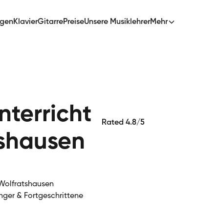
ngen
Klavier
Gitarre
Preise
Unsere Musiklehrer
Mehr
terricht
Rated 4.8/5
tshausen
 Wolfratshausen
nger & Fortgeschrittene