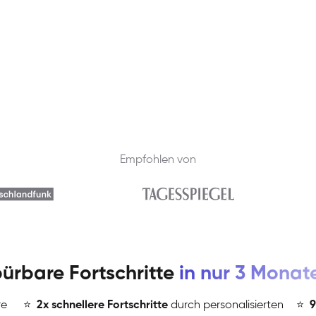
Empfohlen von
ürbare Fortschritte
in nur 3 Monat
re
⭐
️
2x schnellere Fortschritte
durch personalisierten
⭐
️
9