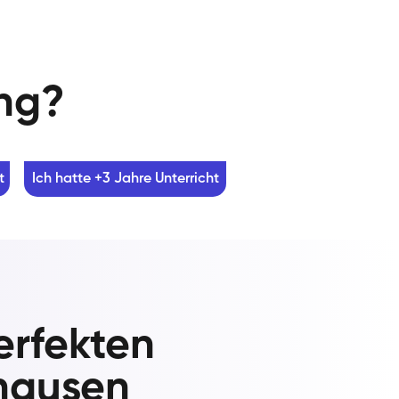
ung?
t
Ich hatte +3 Jahre Unterricht
erfekten
shausen