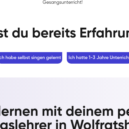
Gesangsunterricht!
t du bereits Erfahr
Ich habe selbst singen gelernt
Ich hatte 1-3 Jahre Unterrich
lernen mit deinem p
slehrer in Wolfrat