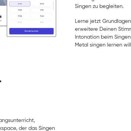
Gesang / Vo
Klara
Singen zu begleiten.
Gesang / Vo
Martina
Gesang / Vo
Ela
Lerne jetzt Grundlagen
Gesang / Vo
erweitere Deinen Stimm
Intonation beim Singen
Metal singen lernen will
r
angsunterricht,
kspace, der das Singen