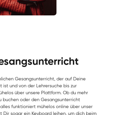
cal
cal
cal
cal
cal
cal
esangsunterricht
cal
cal
cal
önlichen Gesangsunterricht, der auf Deine
cal
 ist und von der Lehrersuche bis zur
cal
mühelos über unsere Plattform. Ob du mehr
cal
u buchen oder den Gesangsunterricht
cal
alles funktioniert mühelos online über unser
cal
cal
t Dir sogar ein Keyboard leihen, um dich beim