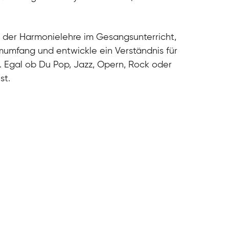
cal
cal
cal
 der Harmonielehre im Gesangsunterricht,
cal
umfang und entwickle ein Verständnis für
. Egal ob Du Pop, Jazz, Opern, Rock oder
st.