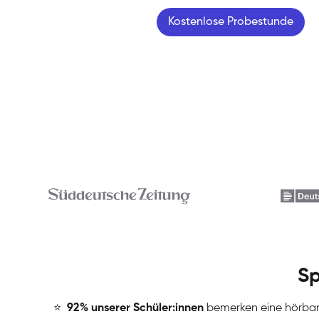
Kostenlose Probestunde
Sp
⭐
️
92% unserer Schüler:innen
bemerken eine hörba